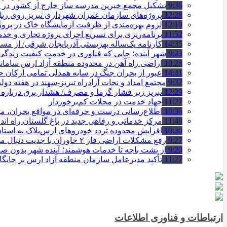
9:36
تشکیل مجمع خیرین مدرسه ‌ساز خارج از کشور در ت
12:28
پروژه‌های سازمان عمران شهرداری تبریز روی ریل ا
12:10
لزوم بهره‌مندی از ظرفیت آزمایشگاه خاک در پروژ
11:52
برنامه‌ریزی برای تسریع اجرای پروژه تجاری و خد
14:35
کارنامه یک‌ساله بهزیستی آذربایجان شرقی/ از مس
9:23
شهر آینده؛ جایی که فناوری در خدمت کیفیت زندگ
10:28
اراضی راه آهن در محدوده منطقه آزاد ارس ساما
14:41
عبور از بحران جنگ در سایه همدلی تمامی ارکان
9:32
مجتمع امداد و نجات آزادراه تبریز-سهند در هفته دول
12:29
تبریز زیر فشار گرما و مصرف/ هشدار برق درباره
11:27
جهاد خدمت در محلات کم‌برخوردار
10:36
اطلاع‌رسانی درست و حرفه‌ای در مواقع بحران، 
11:48
مرکز خدماتی و رفاهی جدید در باغ گلستان راه ان
10:30
افزایش محدوده تردد خودروهای ارس‌پلاک به است
9:27
رفع مشکلات اراضی فاز ۲ خاوران با جدیت دنبال می‌شود
9:20
از پشت باجه تا خدمات هوشمند؛ آینده شهر بدون 
11:27
تأکید مدیرعامل سازمان منطقه آزاد ارس بر جایگ
ارتباطات و فناوری اطلاعات