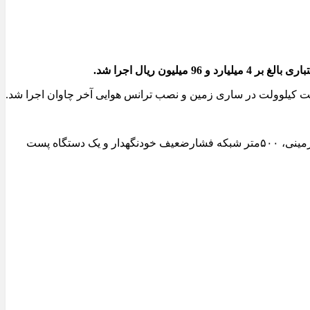
 ریال اجرا شد.
ت کیلوولت در ساری زمین و نصب ترانس هوایی آخر چاوان اجرا شد.
مدیرعامل شرکت توزیع نیروی برق تبریز اضافه کرد: طی این پروژه ها علاوه بر اصلاح شبکه ۲۰کیلوولت هوایی ۳۵۰ متر شبکه ۲۰کیلوولت زمینی، ۵۰۰متر شبکه فشارضعیف خودنگهدار و یک دستگاه پست