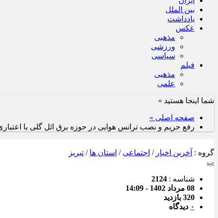
ایران
بین الملل
یادداشت
عکس
مذهبی
ورزشی
سیاسی
فیلم
مذهبی
علمی
شما اینجا هستید »
صفحه اصلی »
رفع حریم و نصب ترانس هوایی در حوزه برق ائل گلی با اعتباری بالغ بر ۴ میل
گروه :
آخرین اخبار
/
اجتماعی
/
استان ها
/
تبریز
پ
شناسه :
2124
08 مرداد 1402 - 14:09
320 بازدید
۰
دیدگاه