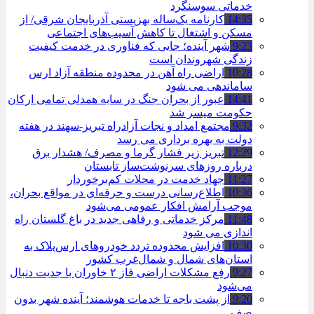
خدماتی سوسنگرد
14:35
کارنامه یک‌ساله بهزیستی آذربایجان شرقی/ از
مسکن و اشتغال تا کاهش آسیب‌های اجتماعی
9:23
شهر آینده؛ جایی که فناوری در خدمت کیفیت
زندگی شهروندان است
10:28
اراضی راه آهن در محدوده منطقه آزاد ارس
ساماندهی می شود
14:41
عبور از بحران جنگ در سایه همدلی تمامی ارکان
حکومت میسر شد
9:32
مجتمع امداد و نجات آزادراه تبریز-سهند در هفته
دولت به بهره ‌برداری می‌ رسد
12:29
تبریز زیر فشار گرما و مصرف/ هشدار برق
درباره روزهای سرنوشت‌ساز تابستان
11:27
جهاد خدمت در محلات کم‌برخوردار
10:36
اطلاع‌رسانی درست و حرفه‌ای در مواقع بحران،
موجب آرامش افکار عمومی می‌شود
11:48
مرکز خدماتی و رفاهی جدید در باغ گلستان راه
اندازی می شود
10:30
افزایش محدوده تردد خودروهای ارس‌پلاک به
استان‌های شمال و شمال‌غرب کشور
9:27
رفع مشکلات اراضی فاز ۲ خاوران با جدیت دنبال
می‌شود
9:20
از پشت باجه تا خدمات هوشمند؛ آینده شهر بدون
صف