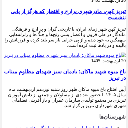
26 اردیبهشت 1405
تبریز کهن، مادرشهری پرارج و افتخار که هرگز از پایی
ننشست
تبریز کهن شهر زیبای ایران، با تاریخی گران و پر ارج و فرهنگی
ماندگار در طی قرون و اعصار بسی رنج‌ها و جنگ‌ها و زلزله‌هایی
سهمگین به خود دیده و از پی خرابی باز سر بلند کرده و فرزنانش را
بالیده و در یادها ثبت کرده است.
20 اردیبهشت 1405
باغ میوه شهید ماکان؛ یادمان سبز شهدای مظلوم میناب
در تبریز
آیین افتتاح باغ میوه ماکان ظهر روز شنبه نوزدهم اردیبهشت ماه
سال ۱۴۰۵ با حضور تعدادی از مسئولان و جمعی از دانش آموزان
تبریزی در مجتمع تولیدی سازمان عمران و باز آفرینی فضاهای
شهری شهرداری تبریز برگزار شد.
شهرستان‌ها
طرح «ما ملت امام حسینیم» در دیوارنگاره‌های تبریز نصب