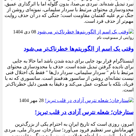
نبرد تبدیل شده‌اند. نبردی بی‌صدا، بدون گلوله اما با اثرگذاری عمیق.
محدودسازی محتوای مرتبط با سردار سلیمانی، نمونه‌ای روشن از
جنگ نرم علیه گفتمان مقاومت است؛ جنگی که در آن حذف روایت
مهم‌تر از حذف فرد است.
08 دی 1404
روایتی از ممنوعیت نام
وقتی یک اسم از الگوریتم‌ها خطرناک‌تر می‌شود
اینستاگرام قرار بود جایی برای دیده شدن باشد اما حالا به جایی
برای نادیده گرفتن تبدیل شده است. حذف یا محدودسازی محتوای
مرتبط با نام " سردار سلیمانی، سردار دل‌ها " فقط یک اختلال فنی
نیست نشانه‌ای روشن از سانسور هدفمند است. سانسوری که نه با
فریاد، بلکه با سکوت عمل می‌کند و دقیقاً به همین دلیل خطرناک‌تر
است.
28 مهر 1404
ستارخان؛ شعله نترس آزادی در قلب تبریز!
امروز، روزی است که تاریخ ایران به احترام یکی از بزرگ‌ترین
قهرمانانش سر تعظیم فرود می‌آورد؛ ستارخان، سردار ملی، مردی
که با دلی آتشین و اراده‌ای فولادین، تبریز را به سنگر مقاومت و