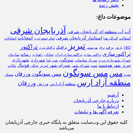
پخش زنده
موضوعات داغ:
آذربایجان شرقی
آب
آب منطقه ای آذربایجان شرقی
استاندار آذربایجان شرقی
انتخابات
آسفالت
انتخابات
آلودگی هوا
امام جمعه تبریز
تبریز
تراکتور
برف
ترافیک
1402
برق
بارش
بهزیستی
ترافیک تبریز
تراکتورسازی
رسانه
تراکتورسازی ایران
سازمان
جوانان
تراکتور سازی
راهداری
شهرداری
سونگون
شهرداری
عمران شهرداری تبریز
سردار سلیمانی
شب یلدا
تبریز
فوتبال
شهر هوشمند
شورای شهر تبریز
شورای شهر
شهید
عینالی
مالیات
مس سونگون
مس
مس سونگون ورزقان
مترو
مسکن
منطقه آزاد ارس
ورزقان
ورزش
منظقه آزاد ارس
آرشیو
درباره جارچی آذربایجان
ارتباط با ما
تعرفه آگهی‌ها و تبلیغات
کلیه حقوق این وب‌سایت متعلق به پایگاه خبری جارچی آذربایجان
می‌باشد