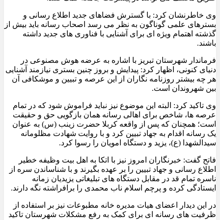
وی خاطرنشان کرد: با گسترش فضاهای جدید اطلاع رسانی و
بسترهای علمی گوناگون به نظر می رسد اصحاب رسانه باید بیش از
گذشته اهتمام ویژه ای برای آشنایی با فناوری های جدید داشته
باشند.
فرماندار شهرستان تبریز با اشاره به عرضه هوش مصنوعی در
دنیای کنونی، اظهار کرد: پیدایش و بروز چنین بستری نیازمند آشنایی
هر چه بیشتر روزنامه نگاران از این عرصه و تبیین و موشکافی آن
بین شهروندان است.
وی تاکید کرد: البته این موضوع نیز نباید فراموش شود که در تمام
عرصه ها، شاخص برای اهالی رسانه همان بازگویی حق و حقیقت
است؛ همچنان که پس از واقعه کربلا حضرت زینب (س) به عنوان
یک رسانه اقدام به جهاد تبیین کرد و با روایت شهادت مظلومانه
سیدالشهدا (ع)، یزید و دستگاه امویان را رسوا کرد.
فاتح گفت: خبرنگاران امروز نیز با اتکا به اهل بیت وظیفه خطیر
اطلاع رسانی و جهاد تبیین را بر عهده بگیرند و با شناساندن سره از
ناسره تمام قد در مقابل دستگاه های تبلیغاتی یزیدیان زمانه
ایستادگی کرده و پرچم اسلام ناب محمدی را برافراشته نگه دارند.
در این دیدار اعضای هیات مدیره خانه مطبوعات نیز بر استفاده از
ظرفیت های رسانه ای برای کمک به رفع مشکلات شهرستان تاکید