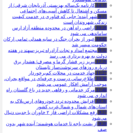
14:35
کارنامه یک‌ساله بهزیستی آذربایجان شرقی/ از
مسکن و اشتغال تا کاهش آسیب‌های اجتماعی
9:23
شهر آینده؛ جایی که فناوری در خدمت کیفیت
زندگی شهروندان است
10:28
اراضی راه آهن در محدوده منطقه آزاد ارس
ساماندهی می شود
14:41
عبور از بحران جنگ در سایه همدلی تمامی ارکان
حکومت میسر شد
9:32
مجتمع امداد و نجات آزادراه تبریز-سهند در هفته
دولت به بهره ‌برداری می‌ رسد
12:29
تبریز زیر فشار گرما و مصرف/ هشدار برق
درباره روزهای سرنوشت‌ساز تابستان
11:27
جهاد خدمت در محلات کم‌برخوردار
10:36
اطلاع‌رسانی درست و حرفه‌ای در مواقع بحران،
موجب آرامش افکار عمومی می‌شود
11:48
مرکز خدماتی و رفاهی جدید در باغ گلستان راه
اندازی می شود
10:30
افزایش محدوده تردد خودروهای ارس‌پلاک به
استان‌های شمال و شمال‌غرب کشور
9:27
رفع مشکلات اراضی فاز ۲ خاوران با جدیت دنبال
می‌شود
9:20
از پشت باجه تا خدمات هوشمند؛ آینده شهر بدون
صف