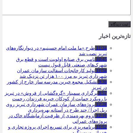
تازه‌ترین اخبار
11:34
طرح «ما ملت امام حسینیم» در دیوارنگاره‌های
تبریز نصب شد
10:45
تامین برق صنایع اولویت است و قطع برق
شهرک‌های صنعتی قابل قبول نیست
11:54
تولید کارخانجات آسفالت سازمان عمران
شهرداری تبریز به مرز ۱۰۰ هزار تن نزدیک شد
9:36
تشکیل مجمع خیرین مدرسه ‌ساز خارج از کشور
در تبریز
8:57
برگزاری سمینار «گره‌گشایی از فروش» در تبریز
با رویکرد حمایت از کودکان خیریه فرزندان رحمت
12:28
پروژه‌های سازمان عمران شهرداری تبریز روی
ریل اجرا / چند طرح در آستانه بهره‌برداری
12:10
لزوم بهره‌مندی از ظرفیت آزمایشگاه خاک در
پروژه‌های عمرانی
11:52
برنامه‌ریزی برای تسریع اجرای پروژه تجاری و
خدماتی سوسنگرد