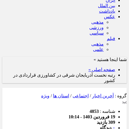
ایران
بین الملل
یادداشت
عکس
مذهبی
ورزشی
سیاسی
فیلم
مذهبی
علمی
شما اینجا هستید »
صفحه اصلی »
رتبه نخست آذربایجان شرقی در کشاورزی قراردادی در
کشور
گروه :
آخرین اخبار
/
اجتماعی
/
استان ها
/
ویژه
پ
شناسه :
4853
19 فروردین 1403 - 10:14
309 بازدید
۰
دیدگاه