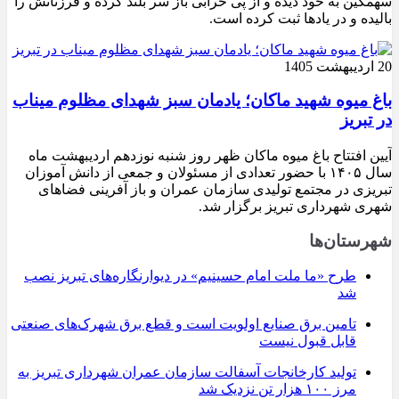
سهمگین به خود دیده و از پی خرابی باز سر بلند کرده و فرزنانش را
بالیده و در یادها ثبت کرده است.
20 اردیبهشت 1405
باغ میوه شهید ماکان؛ یادمان سبز شهدای مظلوم میناب
در تبریز
آیین افتتاح باغ میوه ماکان ظهر روز شنبه نوزدهم اردیبهشت ماه
سال ۱۴۰۵ با حضور تعدادی از مسئولان و جمعی از دانش آموزان
تبریزی در مجتمع تولیدی سازمان عمران و باز آفرینی فضاهای
شهری شهرداری تبریز برگزار شد.
شهرستان‌ها
طرح «ما ملت امام حسینیم» در دیوارنگاره‌های تبریز نصب
شد
تامین برق صنایع اولویت است و قطع برق شهرک‌های صنعتی
قابل قبول نیست
تولید کارخانجات آسفالت سازمان عمران شهرداری تبریز به
مرز ۱۰۰ هزار تن نزدیک شد