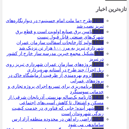
تازه‌ترین اخبار
11:34
طرح «ما ملت امام حسینیم» در دیوارنگاره‌های
تبریز نصب شد
10:45
تامین برق صنایع اولویت است و قطع برق
شهرک‌های صنعتی قابل قبول نیست
11:54
تولید کارخانجات آسفالت سازمان عمران
شهرداری تبریز به مرز ۱۰۰ هزار تن نزدیک شد
9:36
تشکیل مجمع خیرین مدرسه ‌ساز خارج از کشور
در تبریز
12:28
پروژه‌های سازمان عمران شهرداری تبریز روی
ریل اجرا / چند طرح در آستانه بهره‌برداری
12:10
لزوم بهره‌مندی از ظرفیت آزمایشگاه خاک در
پروژه‌های عمرانی
11:52
برنامه‌ریزی برای تسریع اجرای پروژه تجاری و
خدماتی سوسنگرد
14:35
کارنامه یک‌ساله بهزیستی آذربایجان شرقی/ از
مسکن و اشتغال تا کاهش آسیب‌های اجتماعی
9:23
شهر آینده؛ جایی که فناوری در خدمت کیفیت
زندگی شهروندان است
10:28
اراضی راه آهن در محدوده منطقه آزاد ارس
ساماندهی می شود