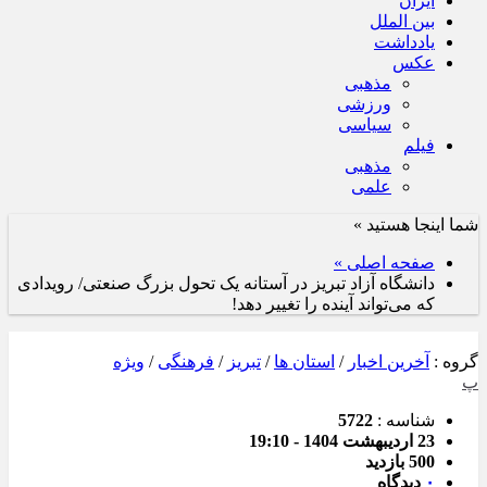
ایران
بین الملل
یادداشت
عکس
مذهبی
ورزشی
سیاسی
فیلم
مذهبی
علمی
شما اینجا هستید »
صفحه اصلی »
دانشگاه آزاد تبریز در آستانه یک تحول بزرگ صنعتی/ رویدادی
که می‌تواند آینده را تغییر دهد!
گروه :
آخرین اخبار
/
استان ها
/
تبریز
/
فرهنگی
/
ویژه
پ
شناسه :
5722
23 اردیبهشت 1404 - 19:10
500 بازدید
۰
دیدگاه