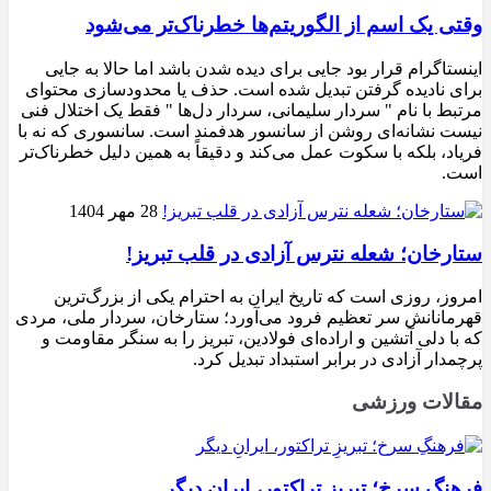
وقتی یک اسم از الگوریتم‌ها خطرناک‌تر می‌شود
اینستاگرام قرار بود جایی برای دیده شدن باشد اما حالا به جایی
برای نادیده گرفتن تبدیل شده است. حذف یا محدودسازی محتوای
مرتبط با نام " سردار سلیمانی، سردار دل‌ها " فقط یک اختلال فنی
نیست نشانه‌ای روشن از سانسور هدفمند است. سانسوری که نه با
فریاد، بلکه با سکوت عمل می‌کند و دقیقاً به همین دلیل خطرناک‌تر
است.
28 مهر 1404
ستارخان؛ شعله نترس آزادی در قلب تبریز!
امروز، روزی است که تاریخ ایران به احترام یکی از بزرگ‌ترین
قهرمانانش سر تعظیم فرود می‌آورد؛ ستارخان، سردار ملی، مردی
که با دلی آتشین و اراده‌ای فولادین، تبریز را به سنگر مقاومت و
پرچمدار آزادی در برابر استبداد تبدیل کرد.
مقالات ورزشی
فرهنگِ سرخ؛ تبریزِ تراکتور، ایرانِ دیگر