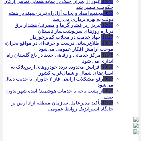
14:41
عبور از بحران جنگ در سایه همدلی تمامی ارکان
حکومت میسر شد
9:32
مجتمع امداد و نجات آزادراه تبریز-سهند در هفته
دولت به بهره ‌برداری می‌ رسد
12:29
تبریز زیر فشار گرما و مصرف/ هشدار برق
درباره روزهای سرنوشت‌ساز تابستان
11:27
جهاد خدمت در محلات کم‌برخوردار
10:36
اطلاع‌رسانی درست و حرفه‌ای در مواقع بحران،
موجب آرامش افکار عمومی می‌شود
11:48
مرکز خدماتی و رفاهی جدید در باغ گلستان راه
اندازی می شود
10:30
افزایش محدوده تردد خودروهای ارس‌پلاک به
استان‌های شمال و شمال‌غرب کشور
9:27
رفع مشکلات اراضی فاز ۲ خاوران با جدیت دنبال
می‌شود
9:20
از پشت باجه تا خدمات هوشمند؛ آینده شهر بدون
صف
11:27
تأکید مدیرعامل سازمان منطقه آزاد ارس بر
جایگاه استراتژیک روابط عمومی