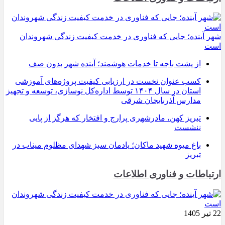
شهر آینده؛ جایی که فناوری در خدمت کیفیت زندگی شهروندان
است
از پشت باجه تا خدمات هوشمند؛ آینده شهر بدون صف
کسب عنوان نخست در ارزیابی کیفیت پروژه‌های آموزشی
استان در سال ۱۴۰۴ توسط اداره‌کل نوسازی، توسعه و تجهیز
مدارس آذربایجان شرقی
تبریز کهن، مادرشهری پرارج و افتخار که هرگز از پایی
ننشست
باغ میوه شهید ماکان؛ یادمان سبز شهدای مظلوم میناب در
تبریز
ارتباطات و فناوری اطلاعات
22 تیر 1405