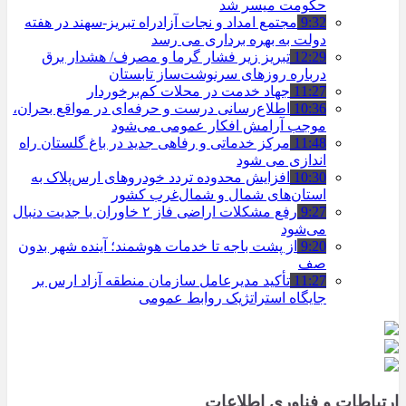
حکومت میسر شد
9:32
مجتمع امداد و نجات آزادراه تبریز-سهند در هفته
دولت به بهره ‌برداری می‌ رسد
12:29
تبریز زیر فشار گرما و مصرف/ هشدار برق
درباره روزهای سرنوشت‌ساز تابستان
11:27
جهاد خدمت در محلات کم‌برخوردار
10:36
اطلاع‌رسانی درست و حرفه‌ای در مواقع بحران،
موجب آرامش افکار عمومی می‌شود
11:48
مرکز خدماتی و رفاهی جدید در باغ گلستان راه
اندازی می شود
10:30
افزایش محدوده تردد خودروهای ارس‌پلاک به
استان‌های شمال و شمال‌غرب کشور
9:27
رفع مشکلات اراضی فاز ۲ خاوران با جدیت دنبال
می‌شود
9:20
از پشت باجه تا خدمات هوشمند؛ آینده شهر بدون
صف
11:27
تأکید مدیرعامل سازمان منطقه آزاد ارس بر
جایگاه استراتژیک روابط عمومی
ارتباطات و فناوری اطلاعات