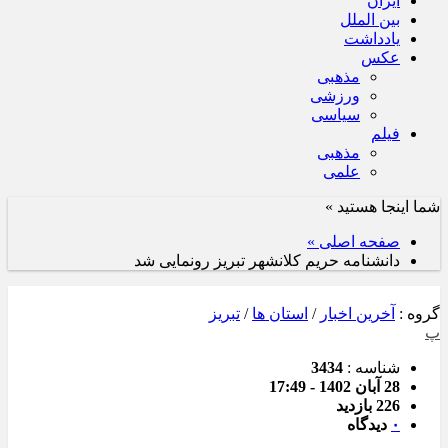
ایران
بین الملل
یادداشت
عکس
مذهبی
ورزشی
سیاسی
فیلم
مذهبی
علمی
شما اینجا هستید »
صفحه اصلی »
دانشنامه حریم کلانشهر تبریز رونمایی شد
گروه :
آخرین اخبار
/
استان ها
/
تبریز
پ
شناسه :
3434
28 آبان 1402 - 17:49
226 بازدید
۰
دیدگاه