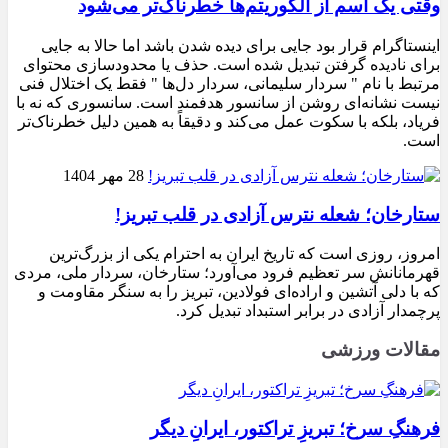
وقتی یک اسم از الگوریتم‌ها خطرناک‌تر می‌شود
اینستاگرام قرار بود جایی برای دیده شدن باشد اما حالا به جایی
برای نادیده گرفتن تبدیل شده است. حذف یا محدودسازی محتوای
مرتبط با نام " سردار سلیمانی، سردار دل‌ها " فقط یک اختلال فنی
نیست نشانه‌ای روشن از سانسور هدفمند است. سانسوری که نه با
فریاد، بلکه با سکوت عمل می‌کند و دقیقاً به همین دلیل خطرناک‌تر
است.
28 مهر 1404
ستارخان؛ شعله نترس آزادی در قلب تبریز!
امروز، روزی است که تاریخ ایران به احترام یکی از بزرگ‌ترین
قهرمانانش سر تعظیم فرود می‌آورد؛ ستارخان، سردار ملی، مردی
که با دلی آتشین و اراده‌ای فولادین، تبریز را به سنگر مقاومت و
پرچمدار آزادی در برابر استبداد تبدیل کرد.
مقالات ورزشی
فرهنگِ سرخ؛ تبریزِ تراکتور، ایرانِ دیگر