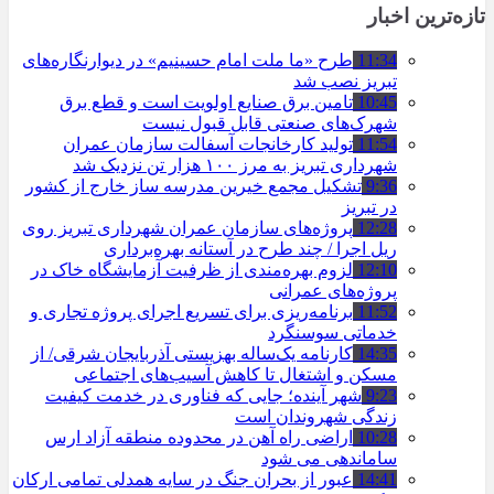
تازه‌ترین اخبار
11:34
طرح «ما ملت امام حسینیم» در دیوارنگاره‌های
تبریز نصب شد
10:45
تامین برق صنایع اولویت است و قطع برق
شهرک‌های صنعتی قابل قبول نیست
11:54
تولید کارخانجات آسفالت سازمان عمران
شهرداری تبریز به مرز ۱۰۰ هزار تن نزدیک شد
9:36
تشکیل مجمع خیرین مدرسه ‌ساز خارج از کشور
در تبریز
12:28
پروژه‌های سازمان عمران شهرداری تبریز روی
ریل اجرا / چند طرح در آستانه بهره‌برداری
12:10
لزوم بهره‌مندی از ظرفیت آزمایشگاه خاک در
پروژه‌های عمرانی
11:52
برنامه‌ریزی برای تسریع اجرای پروژه تجاری و
خدماتی سوسنگرد
14:35
کارنامه یک‌ساله بهزیستی آذربایجان شرقی/ از
مسکن و اشتغال تا کاهش آسیب‌های اجتماعی
9:23
شهر آینده؛ جایی که فناوری در خدمت کیفیت
زندگی شهروندان است
10:28
اراضی راه آهن در محدوده منطقه آزاد ارس
ساماندهی می شود
14:41
عبور از بحران جنگ در سایه همدلی تمامی ارکان