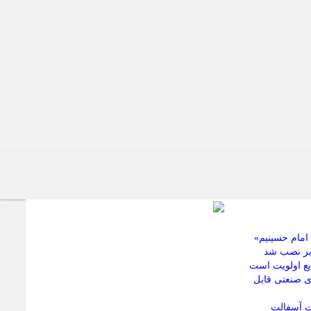
امام حسینیم»
بریز نصب شد
یع اولویت است
ی صنعتی قابل
ات آسفالت