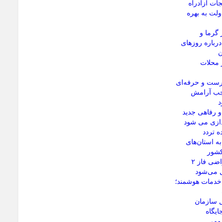
جات آزادراه
ولت به بهره
 گرما و
رباره روزهای
ن
 محلات
رست و حرفه‌ای
وجب آرامش
د
 رفاهی جدید
ندازی می شود
 تردد
ه استان‌های
کشور
رفع مشکلات اراضی فاز ۲
ل می‌شود
 خدمات هوشمند؛
ل سازمان
ایگاه
مومی