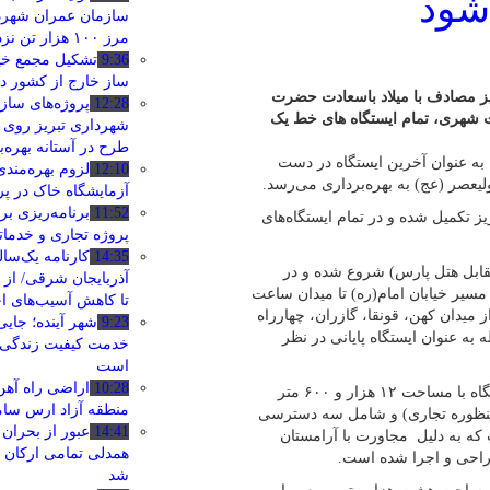
سازمان عمران شهردا
مرز ۱۰۰ هزار تن نزدیک شد
9:36
تشکیل مجمع خی
‌ساز خارج از کشور در
ره‌برداری ایستگاه ۱۳ قطار شهری تبریز مصادف با میلاد باسعادت حضرت
12:28
پروژه‌های ساز
 شهری، تمام ایستگاه های خط یک
شهرداری تبریز روی ر
طرح در آستانه بهره‌ب
 به عنوان آخرین ایستگاه در دست
12:10
لزوم بهره‌مند
یعصر (عج) به بهره‌برداری می‌رسد.
آزمایشگاه خاک در پر
11:52
برنامه‌ریزی بر
خط یک قطار شهری تبریز تکمیل شده و در تمام ایستگاه‌های
پروژه تجاری و خدما
14:35
کارنامه یک‌سا
ه ائل گلی (مقابل هتل پارس) شروع شده و در
آذربایجان شرقی/ از
مسیر خیابان امام(ره) تا میدان ساعت
تا کاهش آسیب‌های ا
 میدان کهن، قونقا، گازران، چهارراه
9:23
شهر آینده؛ جایی
ه به عنوان ایستگاه پایانی در نظر
خدمت کیفیت زندگی 
است
10:28
اراضی راه آهن
هوشیار با اشاره به مشخصات ایستگاه قونقا خاطرنشان کرد: این ایستگاه با مساحت ۱۲ هزار و ۶۰۰ متر
منطقه آزاد ارس سا
منظوره تجاری) و شامل سه دسترسی
14:41
عبور از بحران
که به دلیل مجاورت با آرامستان
همدلی تمامی ارکان
راحی و اجرا شده است.
شد