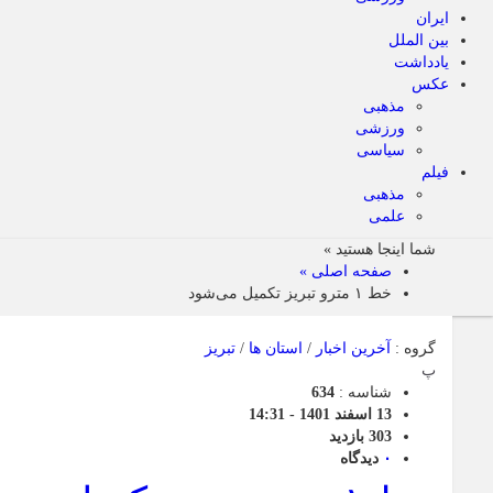
ایران
بین الملل
یادداشت
عکس
مذهبی
ورزشی
سیاسی
فیلم
مذهبی
علمی
شما اینجا هستید »
صفحه اصلی »
خط ۱ مترو تبریز تکمیل می‌شود
گروه :
آخرین اخبار
/
استان ها
/
تبریز
پ
شناسه :
634
13 اسفند 1401 - 14:31
303 بازدید
۰
دیدگاه