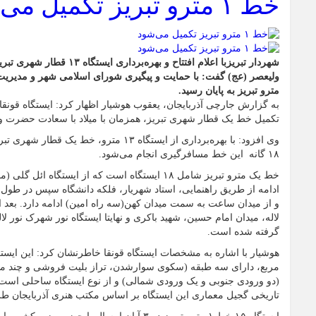
خط ۱ مترو تبریز تکمیل می‌شود
شهردار تبریزبا اعلام افتتاح و به
ولیعصر (عج) گفت: با حمایت و پیگیری شورای اسلامی شهر و مدیریت
مترو تبریز به پایان رسید.
به گزارش جارچی آذربایجان، یعقوب هوشیار اظهار کرد: ایستگاه قونقا
تکمیل خط یک قطار شهری تبریز، همزمان با میلاد با سعادت حضرت ول
وی افزود: با بهره‌برداری از ایستگاه ۱۳ مترو، 
۱۸ گانه این خط مسافرگیری انجام می‌شود.
خط یک مترو تبریز شامل ۱۸ ایستگاه است که از ایستگا
ادامه از طریق راهنمایی، استاد شهریار، فلکه دانشگاه سپس در طول 
و از میدان ساعت به سمت میدان کهن(سه راه امین) ادامه دارد. بعد از
لاله، میدان امام حسین، شهید باکری و نهایتا ایستگاه نور شهرک نور لال
گرفته شده است.
مربع، دارای سه طبقه (سکوی سوارشدن، تراز بلیت فروشی و چند 
(دو ورودی جنوبی و یک ورودی شمالی) و از نوع ایستگاه ساحلی است 
تاریخی گجیل معماری این ایستگاه بر اساس مکتب هنری آذربایجان ط