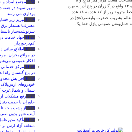
ور وزیر کشور با مساحت هشت هزار متر مربع و با
9:32
مجتمع امداد و ن
هزینه ای بالغ بر ۱۲۰۰ میلیارد ریال افتتاح شد و همچنین ایستگاه شماره ۱۴ واقع در گازران در پنج آذر به بهره
تبریز-سهند در هفته د
برداری رسیده است که با این افتتاح تعداد ایستگاه های فعال نخستین خط مترو تبریز از ۱۷ عدد به ۱۸ عدد
‌برداری می‌ رسد
ا همزمان با میلاد منجی عالم بشریت حضرت ولیعصر(عج) در
12:29
تبریز زیر فشار
عه حمل‌ونقل عمومی پازل خط یک
مصرف/ هشدار برق د
سرنوشت‌ساز تابستا
11:27
جهاد خدمت در
کم‌برخوردار
10:36
اطلاع‌رسانی د
در مواقع بحران، م
افکار عمومی می‌شو
11:48
مرکز خدماتی و
در باغ گلستان راه ا
10:30
افزایش محدوده
خودروهای ارس‌پلاک ب
شمال و شمال‌غرب 
9:27
خاوران با جدیت دنبا
9:20
از پشت باجه تا
آینده شهر بدون صف
11:27
تأکید مدیرعام
منطقه آزاد ارس بر ج
استراتژیک روابط ع