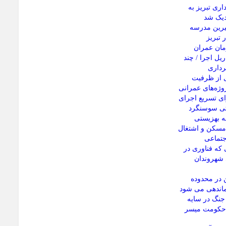
ری تبریز به
رین مدرسه
 تبریز
مان عمران
یل اجرا / چند
رداری
ی از ظرفیت
وژه‌های عمرانی
ای تسریع اجرای
تی سوسنگرد
له بهزیستی
 مسکن و اشتغال
جتماعی
 که فناوری در
شهروندان
 در محدوده
ماندهی می شود
 جنگ در سایه
 حکومت میسر