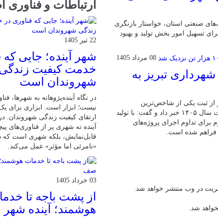
ارتباطات و فناوری ا
ی صنعتی استان، خواستار بازنگری
رای تسهیل امور بخش تولید و بهبود
22 تیر 1405
شهر آینده؛ جایی که 
08 مرداد 1405
خدمت کیفیت زندگی
شهرداری تبریز به
شهروندان است
در نگاه آینده‌پژوهانه به شهرها، فن
از ثبت یکی از شاخص‌ترین
نیست؛ ابزار است. ابزاری برای یک
عملکردهای تولیدی کارخانجات آسفالت این سازمان در چهار ماه نخست سال ۱۴۰۵ خبر داد و گفت: با تولید
ارتقای کیفیت زندگی شهروندان. در
تر لازم برای تداوم اجرای پروژه‌های
آینده نه شهری پر از فناوری‌های پیچ
 فراهم شده است.
قابل‌نمایش، بلکه شهری است که د
«نامرئی اما مؤثر» عمل می‌کند.
03 خرداد 1405
یریت در وب منتشر خواهد شد.
از پشت باجه تا خدم
هوشمند؛ آینده شهر 
خواهد شد.