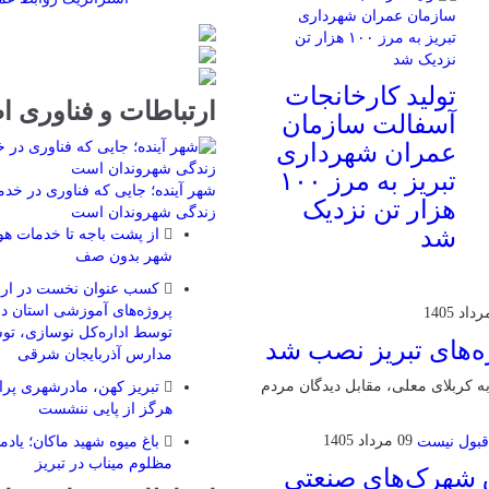
تولید کارخانجات
ارتباطات و فناوری ا
آسفالت سازمان
عمران شهرداری
تبریز به مرز ۱۰۰
شهر آینده؛ جایی که فناوری در خد
هزار تن نزدیک
زندگی شهروندان است
شد
از پشت باجه تا خدمات هوش
شهر بدون صف
کسب عنوان نخست در ارزی
توسط اداره‌کل نوسازی، توس
ه‌های تبریز نصب شد
مدارس آذربایجان شرقی
به کربلای معلی، مقابل دیدگان مردم
تبریز کهن، مادرشهری پرار
هرگز از پایی ننشست
09 مرداد 1405
باغ میوه شهید ماکان؛ یاد
مظلوم میناب در تبریز
ق شهرک‌های صنعتی