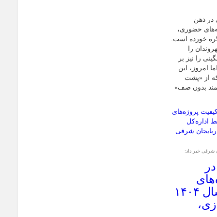
 در ذهن
ه‌های حضوری،
ره خورده است.
هروندان را
نی را نیز بر
 امروز، این
که از «پشت
مند بدون صف»
 شرقی خبر داد:
ر
‌های
آموزشی استان در سال ۱۴۰۴
زی،
رس