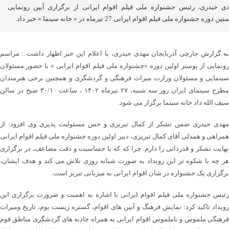
ی حیدری، رئیس جشنواره ملی فیلم اقوام ایرانی از برگزاری آیین رونمایی
ن دوره جشنواره ملی فیلم اقوام ایرانی 27 تیرماه در « خانه سینما » خبر داد.
به گزارش جارچی آذربایجان مهدی حیدری، با اعلام این خبر اظهار داشت : مراسم
رونمایی از پوستر اولین دوره «جشنواره ملی فیلم اقوام ایرانی » با حضور مسئولان
سینمایی و مسئولان وزارت میراث فرهنگی و گردشگری و همچنین برخی هنرمندان
مطرح سینمای ایران روز سه شنبه، ۲۷ تیرماه ۱۴۰۲ ، ساعت ۳۰/۱۰ صبح در سالن
سیف الله داد خانه سینما برگزار می شود.
مهدی حیدری ضمن تشکر از کمال تبریزی و حس مسئولیت پذیری وی افزود: از
همراهی و همدلی آقای کمال تبریزی، دبیر اولین دوره جشنواره ملی فیلم اقوام ایرانی
نهایت تشکر و قدردانی را دارم. چرا که که با حساسیت و دقت مضاعف، در برگزاری
هر چه با شکوه تر این رویداد به صورت شبانه روزی تلاش می کند و هدف ایشان،
برگزاری یک جشنواره در شان اقوام ایرانی به میزبانی تبریز است.
رئیس جشنواره ملی فیلم اقوام ایرانی با اشاره به اهمیت و ضرورت برگزاری این
رویداد تاکید کرد: نمایش فرهنگ و آیین های اقوام، گستره زیست بوم، تاریخ ومیراث
فرهنگی ملموس و ناملموس اقوام ایرانی به همراه جاذبه های گردشگری مناطق قوم