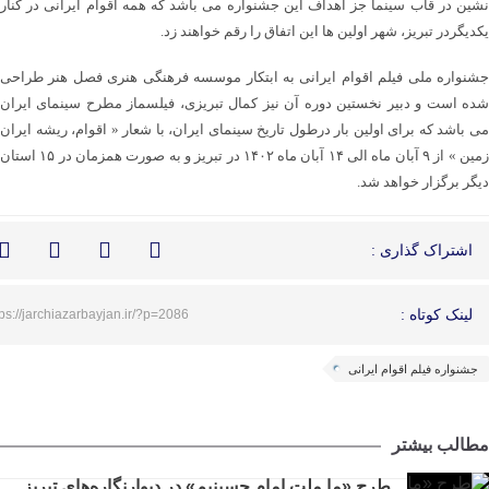
نشین در قاب سینما جز اهداف این جشنواره می باشد که همه اقوام ایرانی در کنار
یکدیگردر تبریز، شهر اولین ها این اتفاق را رقم خواهند زد.
جشنواره ملی فیلم اقوام ایرانی به ابتکار موسسه فرهنگی هنری فصل هنر طراحی
شده است و دبیر نخستین دوره آن نیز کمال تبریزی، فیلسماز مطرح سینمای ایران
می باشد که برای اولین بار‌ درطول تاریخ سینمای ایران، با شعار « اقوام، ریشه ایران
زمین » از ۹ آبان ماه الی ۱۴ آبان ماه ۱۴۰۲ در تبریز و به صورت همزمان در ۱۵ استان
دیگر برگزار خواهد شد.
اشتراک گذاری :
لینک کوتاه :
tps://jarchiazarbayjan.ir/?p=2086
جشنواره فیلم اقوام ایرانی
مطالب بیشتر
طرح «ما ملت امام حسینیم» در دیوارنگاره‌های تبریز