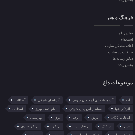
فرهنگ و هنر
تماس با ما
استخدام
اعلام مشکل سایت
تبلیغات در سایت
دیگر رسانه ها
پخش زنده
موضوعات داغ:
آب
آب منطقه ای آذربایجان شرقی
آذربایجان شرقی
آسفالت
آلودگی هوا
استاندار آذربایجان شرقی
امام جمعه تبریز
انتخابات
انتخابات 1402
بارش
برف
برق
بهزیستی
تبریز
ترافیک
ترافیک تبریز
تراکتور
تراکتورسازی