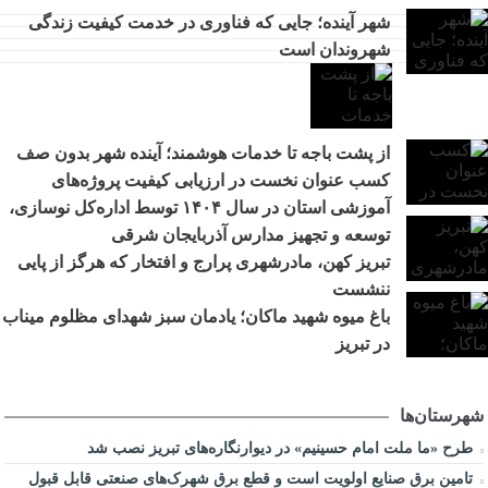
اطلاع‌رسانی درست و حرفه‌ای در مواقع بحران، موجب آرامش
شهر آینده؛ جایی که فناوری در خدمت کیفیت زندگی
10:36
افکار عمومی می‌شود
شهروندان است
مرکز خدماتی و رفاهی جدید در باغ گلستان راه اندازی می شود
11:48
افزایش محدوده تردد خودروهای ارس‌پلاک به استان‌های شمال و
10:30
شمال‌غرب کشور
از پشت باجه تا خدمات هوشمند؛ آینده شهر بدون صف
رفع مشکلات اراضی فاز ۲ خاوران با جدیت دنبال می‌شود
9:27
کسب عنوان نخست در ارزیابی کیفیت پروژه‌های
از پشت باجه تا خدمات هوشمند؛ آینده شهر بدون صف
9:20
آموزشی استان در سال ۱۴۰۴ توسط اداره‌کل نوسازی،
تأکید مدیرعامل سازمان منطقه آزاد ارس بر جایگاه استراتژیک
11:27
توسعه و تجهیز مدارس آذربایجان شرقی
روابط عمومی
تبریز کهن، مادرشهری پرارج و افتخار که هرگز از پایی
ننشست
باغ میوه شهید ماکان؛ یادمان سبز شهدای مظلوم میناب
در تبریز
شهرستان‌ها
طرح «ما ملت امام حسینیم» در دیوارنگاره‌های تبریز نصب شد
تامین برق صنایع اولویت است و قطع برق شهرک‌های صنعتی قابل قبول