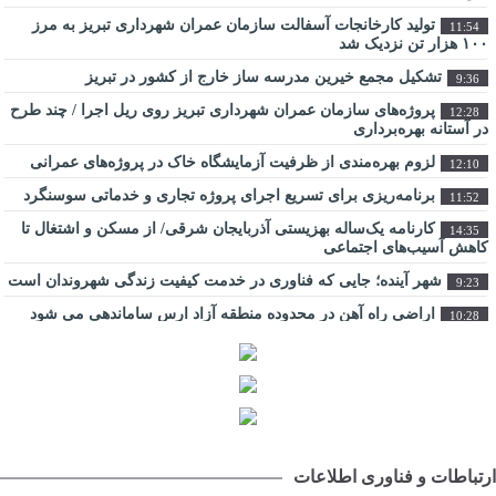
تولید کارخانجات آسفالت سازمان عمران شهرداری تبریز به مرز
11:54
۱۰۰ هزار تن نزدیک شد
تشکیل مجمع خیرین مدرسه ‌ساز خارج از کشور در تبریز
9:36
پروژه‌های سازمان عمران شهرداری تبریز روی ریل اجرا / چند طرح
12:28
در آستانه بهره‌برداری
لزوم بهره‌مندی از ظرفیت آزمایشگاه خاک در پروژه‌های عمرانی
12:10
برنامه‌ریزی برای تسریع اجرای پروژه تجاری و خدماتی سوسنگرد
11:52
کارنامه یک‌ساله بهزیستی آذربایجان شرقی/ از مسکن و اشتغال تا
14:35
کاهش آسیب‌های اجتماعی
شهر آینده؛ جایی که فناوری در خدمت کیفیت زندگی شهروندان است
9:23
اراضی راه آهن در محدوده منطقه آزاد ارس ساماندهی می شود
10:28
عبور از بحران جنگ در سایه همدلی تمامی ارکان حکومت میسر شد
14:41
مجتمع امداد و نجات آزادراه تبریز-سهند در هفته دولت به بهره
9:32
‌برداری می‌ رسد
تبریز زیر فشار گرما و مصرف/ هشدار برق درباره روزهای
12:29
سرنوشت‌ساز تابستان
ارتباطات و فناوری اطلاعات
جهاد خدمت در محلات کم‌برخوردار
11:27