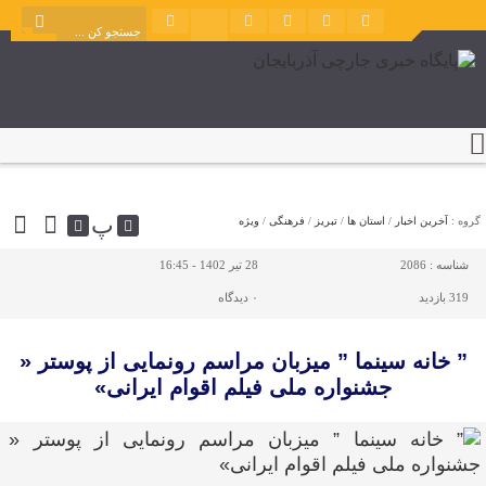
پ
گروه :
آخرین اخبار
/
استان ها
/
تبریز
/
فرهنگی
/
ویژه
شناسه :
2086
28 تیر 1402 - 16:45
319 بازدید
۰
دیدگاه
” خانه سینما ” میزبان مراسم رونمایی از پوستر «
جشنواره ملی فیلم اقوام ایرانی»