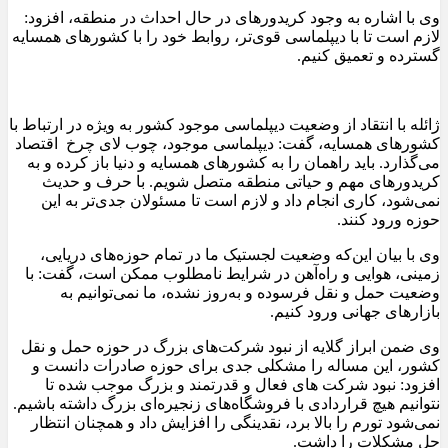
وی با اشاره به وجود کریدورهای در حال احداث در منطقه، افزود:
لازم است تا با دیپلماسی قوی‌تر، روابط خود را با کشورهای همسایه
گسترده و تعمیق کنیم.
ژائله با انتقاد از وضعیت دیپلماسی موجود کشور به‌ ویژه در ارتباط با
کشورهای همسایه، گفت: دیپلماسی موجود، چوب لای چرخ اقتصاد
می‌گذارد. باید راهمان را به کشورهای همسایه و دنیا باز کرده و به
کریدورهای مهم و حیاتی منطقه متصل شویم. با حرف و حدیث
نمی‌شود، کاری انجام داد و لازم است تا مسئولان جدی‌تر به این
حوزه ورود کنند.
وی با بیان این‌که وضعیت لجستیک ما در تمام حوزه‌های دریایی،
زمینی، هوایی و راه‌آهن در شرایط نامطلوب ممکن است، گفت: با
وضعیت حمل و نقل فرسوده و به‌روز نشده، ما نمی‌توانیم به
بازارهای جهانی ورود کنیم.
وی ضمن ابراز گلایه از نبود شرکت‌های بزرگ در حوزه حمل و نقل
کشور، این مساله را مشکلی جدی برای حوزه صادرات دانست و
افزود: نبود شرکت‌ های فعال و قدرتمند و بزرگ موجب شده تا
نتوانیم هیچ قراردادی با فروشگاه‌های زنجیره‌ای بزرگ داشته باشیم.
نمی‌شود تورم را بالا برد، نقدینگی را افزایش داد و همچنان انتظار
حل مشکلات را داشت.