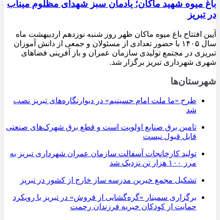
باغ میوه شهید ماکان؛ یادمان سبز شهدای مظلوم میناب
در تبریز
آیین افتتاح باغ میوه ماکان ظهر روز شنبه نوزدهم اردیبهشت ماه
سال ۱۴۰۵ با حضور تعدادی از مسئولان و جمعی از دانش آموزان
تبریزی در مجتمع تولیدی سازمان عمران و باز آفرینی فضاهای
شهری شهرداری تبریز برگزار شد.
شهرستان‌ها
طرح «ما ملت امام حسینیم» در دیوارنگاره‌های تبریز نصب
شد
تامین برق صنایع اولویت است و قطع برق شهرک‌های صنعتی
قابل قبول نیست
تولید کارخانجات آسفالت سازمان عمران شهرداری تبریز به
مرز ۱۰۰ هزار تن نزدیک شد
تشکیل مجمع خیرین مدرسه ‌ساز خارج از کشور در تبریز
برگزاری سمینار «گره‌گشایی از فروش» در تبریز با رویکرد
حمایت از کودکان خیریه فرزندان رحمت