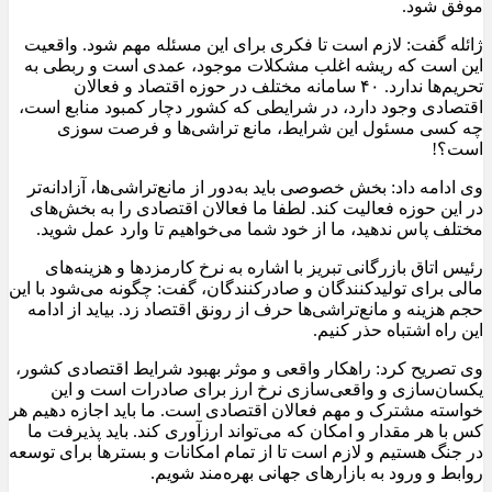
موفق شود.
ژائله گفت: لازم است تا فکری برای این مسئله مهم شود. واقعیت
این است که ریشه اغلب مشکلات موجود، عمدی است و ربطی به
تحریم‌ها ندارد. ۴۰ سامانه مختلف در حوزه اقتصاد و فعالان
اقتصادی وجود دارد، در شرایطی که کشور دچار کمبود منابع است،
چه کسی مسئول این شرایط، مانع تراشی‌ها و فرصت سوزی
است؟!
وی ادامه داد: بخش خصوصی باید به‌دور از مانع‌تراشی‌ها، آزادانه‌تر
در این حوزه فعالیت کند. لطفا ما فعالان اقتصادی را به بخش‌های
مختلف پاس ندهید، ما از خود شما می‌خواهیم تا وارد عمل شوید.
رئیس اتاق بازرگانی تبریز با اشاره به نرخ کارمزدها و هزینه‌های
مالی برای تولیدکنندگان و صادرکنندگان، گفت: چگونه می‌شود با این
حجم هزینه و مانع‌تراشی‌ها حرف از رونق اقتصاد زد. بیاید از ادامه
این راه اشتباه حذر کنیم.
وی تصریح کرد: راهکار واقعی و موثر بهبود شرایط اقتصادی کشور،
یکسان‌سازی و واقعی‌سازی نرخ ارز برای صادرات است و این
خواسته مشترک و مهم فعالان اقتصادی است‌. ما باید اجازه دهیم هر
کس با هر مقدار و امکان که می‌تواند ارزآوری کند. باید پذیرفت ما
در جنگ هستیم و لازم است تا از تمام امکانات و بسترها برای توسعه
روابط و ورود به بازارهای جهانی بهره‌مند شویم.