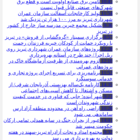
10:45
تامین برق صنایع اولویت است و قطع برق
شهرک‌های صنعتی قابل قبول نیست
11:54
تولید کارخانجات آسفالت سازمان عمران
شهرداری تبریز به مرز ۱۰۰ هزار تن نزدیک شد
9:36
تشکیل مجمع خیرین مدرسه ‌ساز خارج از کشور
در تبریز
8:57
برگزاری سمینار «گره‌گشایی از فروش» در تبریز
با رویکرد حمایت از کودکان خیریه فرزندان رحمت
12:28
پروژه‌های سازمان عمران شهرداری تبریز روی
ریل اجرا / چند طرح در آستانه بهره‌برداری
12:10
لزوم بهره‌مندی از ظرفیت آزمایشگاه خاک در
پروژه‌های عمرانی
11:52
برنامه‌ریزی برای تسریع اجرای پروژه تجاری و
خدماتی سوسنگرد
14:35
کارنامه یک‌ساله بهزیستی آذربایجان شرقی/ از
مسکن و اشتغال تا کاهش آسیب‌های اجتماعی
9:23
شهر آینده؛ جایی که فناوری در خدمت کیفیت
زندگی شهروندان است
10:28
اراضی راه آهن در محدوده منطقه آزاد ارس
ساماندهی می شود
14:41
عبور از بحران جنگ در سایه همدلی تمامی ارکان
حکومت میسر شد
9:32
مجتمع امداد و نجات آزادراه تبریز-سهند در هفته
دولت به بهره ‌برداری می‌ رسد