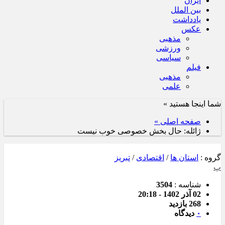
ایران
بین الملل
یادداشت
عکس
مذهبی
ورزشی
سیاسی
فیلم
مذهبی
علمی
شما اینجا هستید »
صفحه اصلی »
ژائله: حال بخش خصوصی خوب نیست
گروه :
استان ها
/
اقتصادی
/
تبریز
پ
شناسه :
3504
02 آذر 1402 - 20:18
268 بازدید
۰
دیدگاه