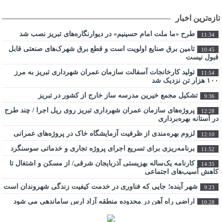
تازه‌ترین اخبار
طرح «ما ملت امام حسینیم» در دیوارنگاره‌های تبریز نصب شد
11:34
تامین برق صنایع اولویت است و قطع برق شهرک‌های صنعتی قابل
10:45
قبول نیست
تولید کارخانجات آسفالت سازمان عمران شهرداری تبریز به مرز
11:54
۱۰۰ هزار تن نزدیک شد
تشکیل مجمع خیرین مدرسه ‌ساز خارج از کشور در تبریز
9:36
پروژه‌های سازمان عمران شهرداری تبریز روی ریل اجرا / چند طرح
12:28
در آستانه بهره‌برداری
لزوم بهره‌مندی از ظرفیت آزمایشگاه خاک در پروژه‌های عمرانی
12:10
برنامه‌ریزی برای تسریع اجرای پروژه تجاری و خدماتی سوسنگرد
11:52
کارنامه یک‌ساله بهزیستی آذربایجان شرقی/ از مسکن و اشتغال تا
14:35
کاهش آسیب‌های اجتماعی
شهر آینده؛ جایی که فناوری در خدمت کیفیت زندگی شهروندان است
9:23
اراضی راه آهن در محدوده منطقه آزاد ارس ساماندهی می شود
10:28
عبور از بحران جنگ در سایه همدلی تمامی ارکان حکومت میسر شد
14:41