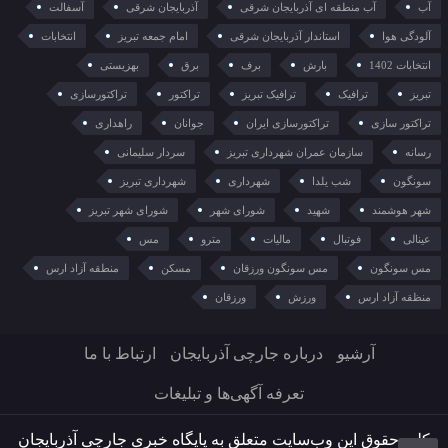
آب
آب منطقه ای آذربایجان شرقی
آذربایجان شرقی
آسفالت
آلودگی هوا
استاندار آذربایجان شرقی
امام جمعه تبریز
انتخابات
انتخابات 1402
بارش
برف
برق
بهزیستی
تبریز
ترافیک
ترافیک تبریز
تراکتور
تراکتورسازی
تراکتور سازی
تراکتورسازی ایران
جوانان
راهداری
رسانه
سازمان عمران شهرداری تبریز
سردار سلیمانی
سونگون
شب یلدا
شهرداری
شهرداری تبریز
شهر هوشمند
شهید
شورای شهر
شورای شهر تبریز
عینالی
فوتبال
مالیات
مترو
مس
مس سونگون
مس سونگون ورزقان
مسکن
منطقه آزاد ارس
منظقه آزاد ارس
ورزش
ورزقان
آرشیو
درباره جارچی آذربایجان
ارتباط با ما
تعرفه آگهی‌ها و تبلیغات
کلیه حقوق این وب‌سایت متعلق به پایگاه خبری جارچی آذربایجان