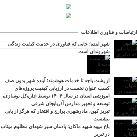
مجتمع امداد و نجات آزادراه تبریز-سهند در هفته دولت به بهره
9:32
‌برداری می‌ رسد
تبریز زیر فشار گرما و مصرف/ هشدار برق درباره روزهای
12:29
سرنوشت‌ساز تابستان
ارتباطات و فناوری اطلاعات
جهاد خدمت در محلات کم‌برخوردار
11:27
اطلاع‌رسانی درست و حرفه‌ای در مواقع بحران، موجب آرامش
شهر آینده؛ جایی که فناوری در خدمت کیفیت زندگی
10:36
افکار عمومی می‌شود
شهروندان است
مرکز خدماتی و رفاهی جدید در باغ گلستان راه اندازی می شود
11:48
افزایش محدوده تردد خودروهای ارس‌پلاک به استان‌های شمال و
10:30
شمال‌غرب کشور
از پشت باجه تا خدمات هوشمند؛ آینده شهر بدون صف
رفع مشکلات اراضی فاز ۲ خاوران با جدیت دنبال می‌شود
9:27
کسب عنوان نخست در ارزیابی کیفیت پروژه‌های
از پشت باجه تا خدمات هوشمند؛ آینده شهر بدون صف
9:20
آموزشی استان در سال ۱۴۰۴ توسط اداره‌کل نوسازی،
تأکید مدیرعامل سازمان منطقه آزاد ارس بر جایگاه استراتژیک
11:27
توسعه و تجهیز مدارس آذربایجان شرقی
روابط عمومی
تبریز کهن، مادرشهری پرارج و افتخار که هرگز از پایی
ننشست
باغ میوه شهید ماکان؛ یادمان سبز شهدای مظلوم میناب
در تبریز