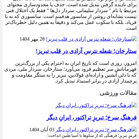
برای نادیده گرفتن تبدیل شده است. حذف یا محدودسازی محتوای
مرتبط با نام " سردار سلیمانی، سردار دل‌ها " فقط یک اختلال فنی
نیست نشانه‌ای روشن از سانسور هدفمند است. سانسوری که نه با
فریاد، بلکه با سکوت عمل می‌کند و دقیقاً به همین دلیل خطرناک‌تر
است.
28 مهر 1404
ستارخان؛ شعله نترس آزادی در قلب تبریز!
امروز، روزی است که تاریخ ایران به احترام یکی از بزرگ‌ترین
قهرمانانش سر تعظیم فرود می‌آورد؛ ستارخان، سردار ملی، مردی
که با دلی آتشین و اراده‌ای فولادین، تبریز را به سنگر مقاومت و
پرچمدار آزادی در برابر استبداد تبدیل کرد.
مقالات ورزشی
فرهنگِ سرخ؛ تبریزِ تراکتور، ایرانِ دیگر
03 آبان 1404
قرمزِ تبریز؛ فرهنگی که از سکوها تا آسیا طنین انداخت؛