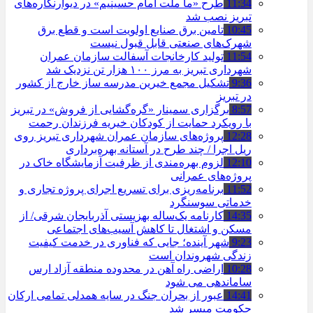
11:34
طرح «ما ملت امام حسینیم» در دیوارنگاره‌های
تبریز نصب شد
10:45
تامین برق صنایع اولویت است و قطع برق
شهرک‌های صنعتی قابل قبول نیست
11:54
تولید کارخانجات آسفالت سازمان عمران
شهرداری تبریز به مرز ۱۰۰ هزار تن نزدیک شد
9:36
تشکیل مجمع خیرین مدرسه ‌ساز خارج از کشور
در تبریز
8:57
برگزاری سمینار «گره‌گشایی از فروش» در تبریز
با رویکرد حمایت از کودکان خیریه فرزندان رحمت
12:28
پروژه‌های سازمان عمران شهرداری تبریز روی
ریل اجرا / چند طرح در آستانه بهره‌برداری
12:10
لزوم بهره‌مندی از ظرفیت آزمایشگاه خاک در
پروژه‌های عمرانی
11:52
برنامه‌ریزی برای تسریع اجرای پروژه تجاری و
خدماتی سوسنگرد
14:35
کارنامه یک‌ساله بهزیستی آذربایجان شرقی/ از
مسکن و اشتغال تا کاهش آسیب‌های اجتماعی
9:23
شهر آینده؛ جایی که فناوری در خدمت کیفیت
زندگی شهروندان است
10:28
اراضی راه آهن در محدوده منطقه آزاد ارس
ساماندهی می شود
14:41
عبور از بحران جنگ در سایه همدلی تمامی ارکان
حکومت میسر شد