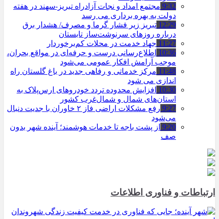
9:32
مجتمع امداد و نجات آزادراه تبریز-سهند در هفته
دولت به بهره ‌برداری می‌ رسد
12:29
تبریز زیر فشار گرما و مصرف/ هشدار برق
درباره روزهای سرنوشت‌ساز تابستان
11:27
جهاد خدمت در محلات کم‌برخوردار
10:36
اطلاع‌رسانی درست و حرفه‌ای در مواقع بحران،
موجب آرامش افکار عمومی می‌شود
11:48
مرکز خدماتی و رفاهی جدید در باغ گلستان راه
اندازی می شود
10:30
افزایش محدوده تردد خودروهای ارس‌پلاک به
استان‌های شمال و شمال‌غرب کشور
9:27
رفع مشکلات اراضی فاز ۲ خاوران با جدیت دنبال
می‌شود
9:20
از پشت باجه تا خدمات هوشمند؛ آینده شهر بدون
صف
ارتباطات و فناوری اطلاعات