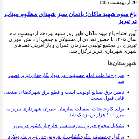
20 اردیبهشت 1405
باغ میوه شهید ماکان؛ یادمان سبز شهدای مظلوم میناب
در تبریز
آیین افتتاح باغ میوه ماکان ظهر روز شنبه نوزدهم اردیبهشت ماه
سال ۱۴۰۵ با حضور تعدادی از مسئولان و جمعی از دانش آموزان
تبریزی در مجتمع تولیدی سازمان عمران و باز آفرینی فضاهای
شهری شهرداری تبریز برگزار شد.
شهرستان‌ها
طرح «ما ملت امام حسینیم» در دیوارنگاره‌های تبریز نصب
شد
تامین برق صنایع اولویت است و قطع برق شهرک‌های صنعتی
قابل قبول نیست
تولید کارخانجات آسفالت سازمان عمران شهرداری تبریز به
مرز ۱۰۰ هزار تن نزدیک شد
تشکیل مجمع خیرین مدرسه ‌ساز خارج از کشور در تبریز
برگزاری سمینار «گره‌گشایی از فروش» در تبریز با رویکرد