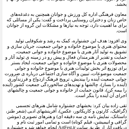
بخشد.
معاون فرهنگی اداره کل ورزش و جوانان همچنین به دغدغه‌های
خاص زنان و دختران روستایی پرداخت و گفت: یکی از مسائلی که
برای ما اهمیت دارد، توجه به نیازها و مشکلات این گروه از جوانان
است.
وی افزود: هدف این جشنواره، کمک به رشد و شکوفایی تولید
محتوای هنری با موضوع خانواده و جوانی جمعیت، جریان سازی و
تشویق به تولید آثار هنری با موضوع خانواده و جوانی جمعیت،
حمایت و تقدیر از هنرمندان فعال و پیش رو در زمینه ی تولید آثار و
محصولات هنری با موضوع خانواده و جوانی جمعیت، ایجاد بستر
برای توزیع اثر بخش تولیدات هنری با موضوع خانواده و جوانی
جمعیت موضوعات، تبیین و آگاه سازی اجتماعی درباره ی ضرورت
جوانی جمعیت آینده را بیندیش، ترویج فرهنگ ازدواج و فرزندآوری
(آینده را بساز)، چالشها و تهدیدهای سالخوردگی جمعیت کشور (آینده
را بیمه کن)، قانون حمایت از خانواده و جوانی جمعیت و چالشهای
اجرای آن آینده را بنگر است.
تقی زاده بیان کرد: بخشهای جشنواره شامل هنرهای تجسمی
(گرافیک، کارتون و کاریکاتور، عکس)، آفرینشهای ادبی (شعر طنز،
داستانک، نمایش نامه ی سه دقیقه ای) و هنرهای تصویری (موشن
گرافی و انیمیشن، فیلم کوتاه) است و تمامی امور ثبت نام و
دریافت آثار از طریق سایت ArtFest.ir انجام خواهد شد و جشنواره