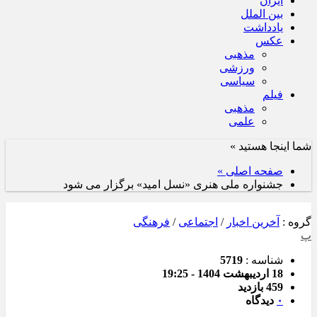
ایران
بین الملل
یادداشت
عکس
مذهبی
ورزشی
سیاسی
فیلم
مذهبی
علمی
شما اینجا هستید »
صفحه اصلی »
جشنواره ملی هنری «نسل امید» برگزار می شود
گروه :
آخرین اخبار
/
اجتماعی
/
فرهنگی
پ
شناسه :
5719
18 اردیبهشت 1404 - 19:25
459 بازدید
۰
دیدگاه