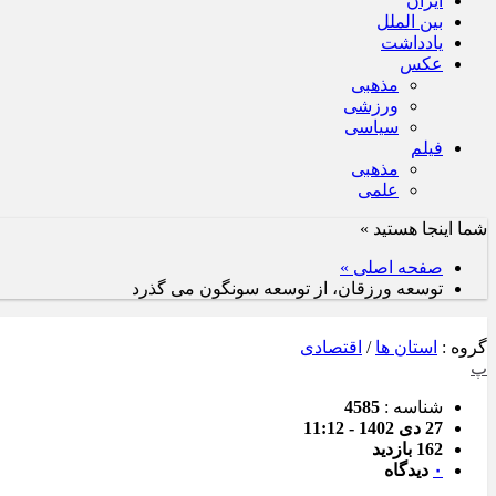
ایران
بین الملل
یادداشت
عکس
مذهبی
ورزشی
سیاسی
فیلم
مذهبی
علمی
شما اینجا هستید »
صفحه اصلی »
توسعه ورزقان، از توسعه سونگون می گذرد
گروه :
استان ها
/
اقتصادی
پ
شناسه :
4585
27 دی 1402 - 11:12
162 بازدید
۰
دیدگاه