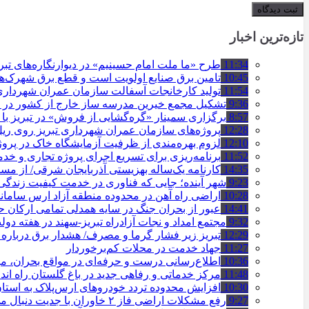
تازه‌ترین اخبار
11:34
طرح «ما ملت امام حسینیم» در دیوارنگاره‌های تب
10:45
تامین برق صنایع اولویت است و قطع برق شهرک‌ه
11:54
تولید کارخانجات آسفالت سازمان عمران شهرداری تبریز به مرز ۱۰۰
9:36
تشکیل مجمع خیرین مدرسه ‌ساز خارج از کشور در ت
8:57
برگزاری سمینار «گره‌گشایی از فروش» در تبریز با
12:28
پروژه‌های سازمان عمران شهرداری تبریز روی ریل ا
12:10
لزوم بهره‌مندی از ظرفیت آزمایشگاه خاک در پروژ
11:52
برنامه‌ریزی برای تسریع اجرای پروژه تجاری و خد
14:35
کارنامه یک‌ساله بهزیستی آذربایجان شرقی/ از مس
9:23
شهر آینده؛ جایی که فناوری در خدمت کیفیت زندگ
10:28
اراضی راه آهن در محدوده منطقه آزاد ارس ساما
14:41
عبور از بحران جنگ در سایه همدلی تمامی ارکان
9:32
مجتمع امداد و نجات آزادراه تبریز-سهند در هفته دول
12:29
تبریز زیر فشار گرما و مصرف/ هشدار برق درباره
11:27
جهاد خدمت در محلات کم‌برخوردار
10:36
اطلاع‌رسانی درست و حرفه‌ای در مواقع بحران، 
11:48
مرکز خدماتی و رفاهی جدید در باغ گلستان راه ان
10:30
افزایش محدوده تردد خودروهای ارس‌پلاک به است
9:27
رفع مشکلات اراضی فاز ۲ خاوران با جدیت دنبال می‌شود