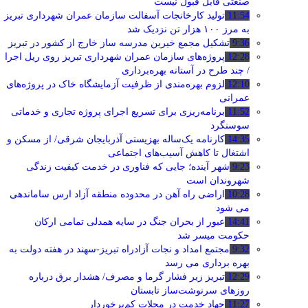
صنعتی قابل قبول نیست
11:54
تولید کارخانجات آسفالت سازمان عمران شهرداری تبریز
به مرز ۱۰۰ هزار تن نزدیک شد
9:36
تشکیل مجمع خیرین مدرسه ‌ساز خارج از کشور در تبریز
12:28
پروژه‌های سازمان عمران شهرداری تبریز روی ریل اجرا
/ چند طرح در آستانه بهره‌برداری
12:10
لزوم بهره‌مندی از ظرفیت آزمایشگاه خاک در پروژه‌های
عمرانی
11:52
برنامه‌ریزی برای تسریع اجرای پروژه تجاری و خدماتی
سوسنگرد
14:35
کارنامه یک‌ساله بهزیستی آذربایجان شرقی/ از مسکن و
اشتغال تا کاهش آسیب‌های اجتماعی
9:23
شهر آینده؛ جایی که فناوری در خدمت کیفیت زندگی
شهروندان است
10:28
اراضی راه آهن در محدوده منطقه آزاد ارس ساماندهی
می شود
14:41
عبور از بحران جنگ در سایه همدلی تمامی ارکان
حکومت میسر شد
9:32
مجتمع امداد و نجات آزادراه تبریز-سهند در هفته دولت به
بهره ‌برداری می‌ رسد
12:29
تبریز زیر فشار گرما و مصرف/ هشدار برق درباره
روزهای سرنوشت‌ساز تابستان
11:27
جهاد خدمت در محلات کم‌برخوردار