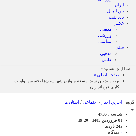
ایران
بین الملل
یادداشت
عکس
مذهبی
ورزشی
سیاسی
فیلم
مذهبی
علمی
شما اینجا هستید »
صفحه اصلی »
تهیه و تدوین سند توسعه متوازن شهرستان‌ها نخستین اولویت
کاری فرمانداران
گروه :
آخرین اخبار
/
اجتماعی
/
استان ها
پ
شناسه :
4756
01 فروردین 1403 - 19:20
245 بازدید
۰
دیدگاه