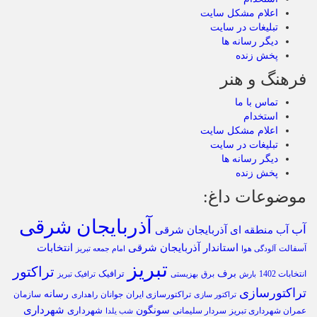
اعلام مشکل سایت
تبلیغات در سایت
دیگر رسانه ها
پخش زنده
فرهنگ و هنر
تماس با ما
استخدام
اعلام مشکل سایت
تبلیغات در سایت
دیگر رسانه ها
پخش زنده
موضوعات داغ:
آذربایجان شرقی
آب
آب منطقه ای آذربایجان شرقی
استاندار آذربایجان شرقی
انتخابات
آسفالت
آلودگی هوا
امام جمعه تبریز
تبریز
تراکتور
برف
ترافیک
انتخابات 1402
برق
بارش
بهزیستی
ترافیک تبریز
تراکتورسازی
رسانه
تراکتورسازی ایران
سازمان
جوانان
تراکتور سازی
راهداری
شهرداری
سونگون
شهرداری
عمران شهرداری تبریز
سردار سلیمانی
شب یلدا