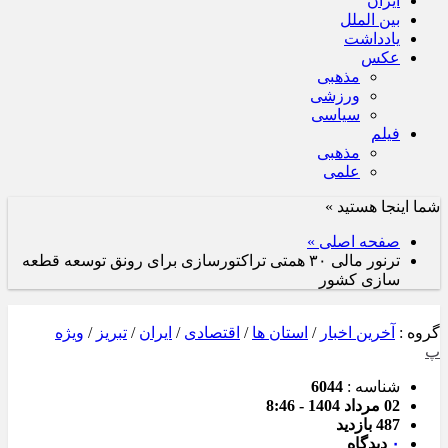
ایران
بین الملل
یادداشت
عکس
مذهبی
ورزشی
سیاسی
فیلم
مذهبی
علمی
شما اینجا هستید »
صفحه اصلی »
ترنور مالی ۳۰ همتی تراکتورسازی برای رونق توسعه قطعه
سازی کشور
گروه :
آخرین اخبار
/
استان ها
/
اقتصادی
/
ایران
/
تبریز
/
ویژه
پ
شناسه :
6044
02 مرداد 1404 - 8:46
487 بازدید
۰
دیدگاه