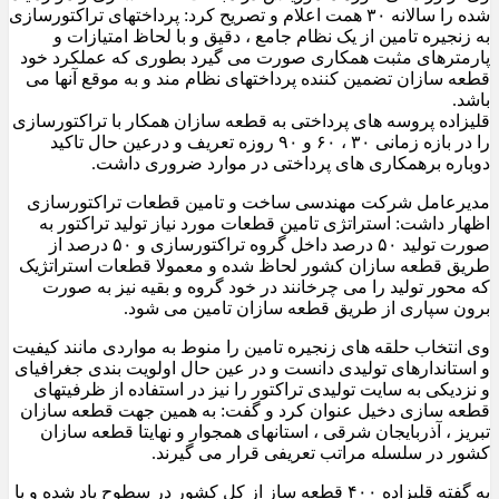
شده را سالانه ۳۰ همت اعلام و تصریح کرد: پرداختهای تراکتورسازی
به زنجیره تامین از یک نظام جامع ، دقیق و با لحاظ امتیازات و
پارمترهای مثبت همکاری صورت می گیرد بطوری که عملکرد خود
قطعه سازان تضمین کننده پرداختهای نظام مند و به موقع آنها می
باشد.
قلیزاده پروسه های پرداختی به قطعه سازان همکار با تراکتورسازی
را در بازه زمانی ۳۰ ، ۶۰ و ۹۰ روزه تعریف و درعین حال تاکید
دوباره برهمکاری های پرداختی در موارد ضروری داشت.
مدیرعامل شرکت مهندسی ساخت و تامین قطعات تراکتورسازی
اظهار داشت: استراتژی تامین قطعات مورد نیاز تولید تراکتور به
صورت تولید ۵۰ درصد داخل گروه تراکتورسازی و ۵۰ درصد از
طریق قطعه سازان کشور لحاظ شده و معمولا قطعات استراتژیک
که محور تولید را می چرخانند در خود گروه و بقیه نیز به صورت
برون سپاری از طریق قطعه سازان تامین می شود.
وی انتخاب حلقه های زنجیره تامین را منوط به مواردی مانند کیفیت
و استاندارهای تولیدی دانست و در عین حال اولویت بندی جغرافیای
و نزدیکی به سایت تولیدی تراکتور را نیز در استفاده از ظرفیتهای
قطعه سازی دخیل عنوان کرد و گفت: به همین جهت قطعه سازان
تبریز ، آذربایجان شرقی ، استانهای همجوار و نهایتا قطعه سازان
کشور در سلسله مراتب تعریفی قرار می گیرند.
به گفته قلیزاده ۴۰۰ قطعه ساز از کل کشور در سطوح یاد شده و با