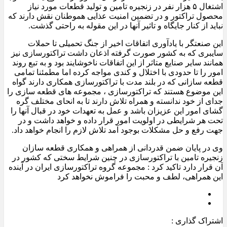
اشتغال ۵ هزار نفر در زنجیره تامین و تولید قطعات مورد نیاز
محصول تراکتور و در تضمین امنیت عذایی هموطنان نقش دارند که
نباید از کنار جایگاه و تاثیر آنها در این مقوله به راحتی گذشت.
این صنعتگر با یادآوری اتفاقات اخیر از جنگ تحمیلی تا حملات
سایبری که به کشور صورت گرفته اذعان داشت تراکتورسازی نیز
همانند سایر صنایع متاثر از این اتفاقات ناخوشایند بود و به تبع روند
امور را تا حدودی با اختلال و کندی مواجه کرده اما مطمئنا تمامی
قطعه سازانی که در بلند مدت با تراکتورسازی همکاری دارند گواه
این موضوع هستند که تراکتورسازی ، مجموعه های قطعه سازی را
جدای از خود ندانسته و همراه تلاش دارند تا به انحای مختلف گره
گشای امور این عزیزان باشد و عمل به تعهدات خود در قبال آنها را
تحت هر شرایطی در اولویت امور قرار داده و خواهد داشت و در
جهت رفع و حل مشکلات بوجود آمد تلاش لازم را انجام خواهد داد.
وی در پایان ضمن قدردانی از همراهی و همکاری قطعه سازان
زنجیره تامین با تراکتورسازی در چنین شرایط سختی که کشور در
آن قرار دارد تاکید کرد : مجموعه گروه تراکتورسازی ایران در آینده
این همراهی، لطف و محبت را فراموش نخواهد کرد
اشتراک گذاری :