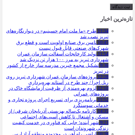
تازه‌ترین اخبار
11:34
طرح «ما ملت امام حسینیم» در دیوارنگاره‌های
تبریز نصب شد
10:45
تامین برق صنایع اولویت است و قطع برق
شهرک‌های صنعتی قابل قبول نیست
11:54
تولید کارخانجات آسفالت سازمان عمران
شهرداری تبریز به مرز ۱۰۰ هزار تن نزدیک شد
9:36
تشکیل مجمع خیرین مدرسه ‌ساز خارج از کشور
در تبریز
12:28
پروژه‌های سازمان عمران شهرداری تبریز روی
ریل اجرا / چند طرح در آستانه بهره‌برداری
12:10
لزوم بهره‌مندی از ظرفیت آزمایشگاه خاک در
پروژه‌های عمرانی
11:52
برنامه‌ریزی برای تسریع اجرای پروژه تجاری و
خدماتی سوسنگرد
14:35
کارنامه یک‌ساله بهزیستی آذربایجان شرقی/ از
مسکن و اشتغال تا کاهش آسیب‌های اجتماعی
9:23
شهر آینده؛ جایی که فناوری در خدمت کیفیت
زندگی شهروندان است
10:28
اراضی راه آهن در محدوده منطقه آزاد ارس