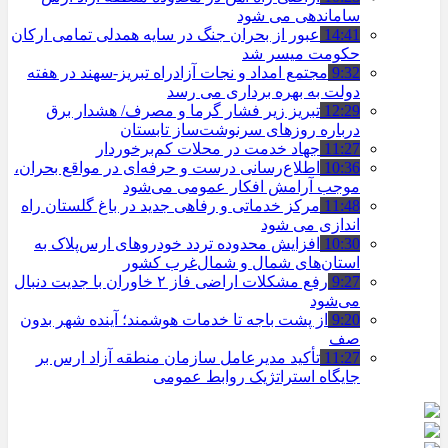
ساماندهی می شود
14:41
عبور از بحران جنگ در سایه همدلی تمامی ارکان
حکومت میسر شد
9:32
مجتمع امداد و نجات آزادراه تبریز-سهند در هفته
دولت به بهره ‌برداری می‌ رسد
12:29
تبریز زیر فشار گرما و مصرف/ هشدار برق
درباره روزهای سرنوشت‌ساز تابستان
11:27
جهاد خدمت در محلات کم‌برخوردار
10:36
اطلاع‌رسانی درست و حرفه‌ای در مواقع بحران،
موجب آرامش افکار عمومی می‌شود
11:48
مرکز خدماتی و رفاهی جدید در باغ گلستان راه
اندازی می شود
10:30
افزایش محدوده تردد خودروهای ارس‌پلاک به
استان‌های شمال و شمال‌غرب کشور
9:27
رفع مشکلات اراضی فاز ۲ خاوران با جدیت دنبال
می‌شود
9:20
از پشت باجه تا خدمات هوشمند؛ آینده شهر بدون
صف
11:27
تأکید مدیرعامل سازمان منطقه آزاد ارس بر
جایگاه استراتژیک روابط عمومی