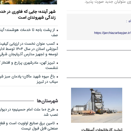
سوی متولیان جدید صورت پذیرد.
جهاد خدمت در محلات کم‌برخور
11:27
شهر آینده؛ جایی که فناوری در خ
اطلاع‌رسانی درست و حرفه‌ای 
10:36
زندگی شهروندان است
بحران، موجب آرامش افکار عمومی می
ه :
مرکز خدماتی و رفاهی جدید د
11:48
از پشت باجه تا خدمات هوشمند؛ آین
راه اندازی می شود
https://jarchiazarbayjan.i
صف
افزایش محدوده تردد خودروها
10:30
کسب عنوان نخست در ارزیابی کیفیت 
استان‌های شمال و شمال‌غرب کشور
آموزشی استان در سال ۴
توسعه و تجهیز مدارس آذربایجان شرقی
رفع مشکلات ا
9:27
دنبال می‌شود
تبریز کهن، مادرشهری پرارج و افتخار ک
ننشست
از پشت باجه تا خدمات هوشمند
9:20
بدون صف
باغ میوه شهید ماکان؛ یادمان سبز ش
میناب در تبریز
شهرستان‌ها
طرح «ما ملت امام حسینیم» در دیوارنگ
نصب شد
تامین برق صنایع اولویت است و قطع
صنعتی قابل قبول نیست
تولید کارخانجات آسفالت