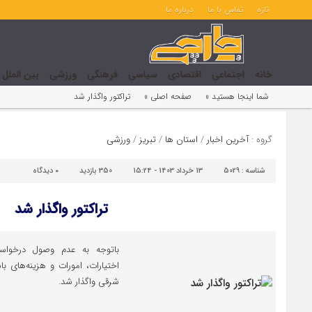
تازه
تماس با ما
درباره ما
خانه
اجتماعی
اقتصادی
سیاسی
فرهنگی
ورزشی
بین الملل
شما اینجا هستید »
صفحه اصلی »
تراکتور واگذار شد
گروه :
آخرین اخبار
/
استان ها
/
تبریز
/
ورزشی
شناسه :
5029
13 خرداد 1403 - 15:24
350 بازدید
۰
دیدگاه
تراکتور واگذار شد
باتوجه به عدم وصول درخواست 
اختیارات، امورات و هزینه‌های با
شرقی واگذار شد.