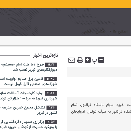
استان ها
عکس
فیلم
تازه‌ترین اخبار
پ
طرح «ما ملت امام حسینیم» د
11:34
دیوارنگاره‌های تبریز نصب شد
تامین برق صنایع اولویت اس
10:45
شهرک‌های صنعتی قابل قبول نیست
تولید کارخانجات آسفالت ساز
11:54
شهرداری تبریز به مرز ۱۰۰ هزار تن نزدیک شد
خرید سهام‌ باشگاه تراکتور، تمام
تشکیل مجمع خیرین مدرسه ‌سا
9:36
شگاه تراکتور به هیأت فوتبال آذربایجان
کشور در تبریز
برگزاری سمینار «گره‌گشایی از
8:57
با رویکرد حمایت از کودکان خیریه فرز