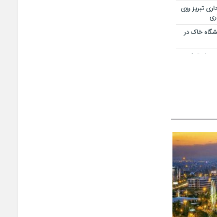
اری تبریز روی
اری
یشگاه خاک در
 پروژه تجاری و
بایجان شرقی/ از
اجتماعی
ر خدمت کیفیت
قه آزاد ارس
همدلی تمامی
یز-سهند در
هشدار برق