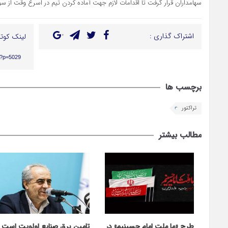
سهامداران قرار گرفت تا اقدامات لازم جهت آماده کردن تیم در اسرع وقت از 
اشتراک گذاری :
لینک کوتا
r/?p=5029
برچسب ها
تراکتور
مطالب بیشتر
طرح «ما ملت امام حسینیم» در
تامین برق صنایع اولویت است