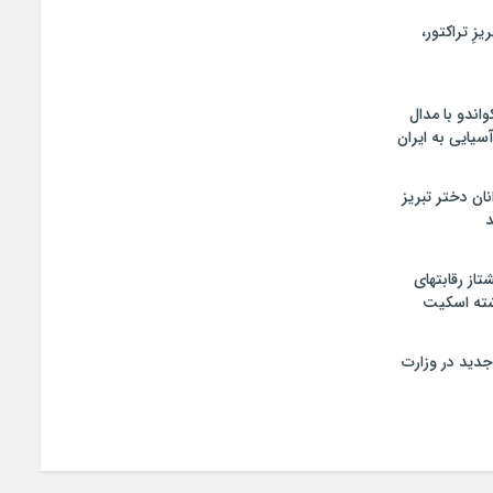
زِ تراکتور،
اندو با مدال
سیایی به ایران
ان دختر تبریز
د
تاز رقابتهای
شته اسکیت
جدید در وزارت