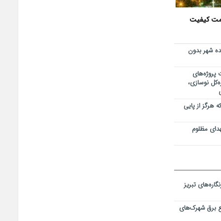
دار
دمت کیفیت
در مواقع
‌شود
ر باغ گلستان
ده شهر بدون
ی ارس‌پلاک به
پروژه‌های
۱۴۰ توسط اداره‌کل نوسازی،
راضی فاز ۲ خاوران با جدیت
ه هرگز از پایی
؛ آینده شهر
هدای مظلوم
اره‌های تبریز
 برق شهرک‌های