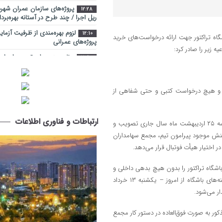
پروژه‌های سازمان عمران شهرد
12:28
ریل اجرا / چند طرح در آستانه بهره‌برد
لزوم بهره‌مندی از ظرفیت آزما
12:10
ت ۱۵ روزه مجمع سهامداران باشگاه تراکتور جهت ارائه درخواست‌های خرید
پروژه‌های عمرانی
 زیر را صادر کرد:
برنامه‌ریزی برای تسریع اجرای
11:52
خدماتی سوسنگرد
کارنامه یک‌ساله بهزیستی آذر
14:35
مسکن و اشتغال تا کاهش آسیب‌های 
پری شد و هیچ درخواست کتبی و حتی شفاهی از
شهر آینده؛ جایی که فناوری د
9:23
زندگی شهروندان است
ارتباطات و فناوری اطلاعات
برنامه و بودجه ارائه شده از سوی هیات مدیره باشگاه برای فصل آتی در جلسه ۲۵ اردیبهشت ماه سال جاری تصویب و
اراضی راه آهن در محدوده منط
10:28
تنش موجود پیرامون تیم، مجمع سهامداران
ساماندهی می شود
در اختیار هیأت فوتبال قرار می‌دهد.
عبور از بحران جنگ در سایه 
14:41
ارکان حکومت میسر شد
۱، اعضای مجمع سهامداران، باشگاه تراکتور را بدون هیچ بدهی داخلی و
مجتمع امداد و نجات آزادراه تبر
خارجی، در اختیار هیأت فوتبال آذربایجان‌ شرقی قرار داده و تمام امور و هزینه‌های باشگاه از امروز – یکشنبه ۱۳ خرداد
9:32
هفته دولت به بهره ‌برداری می‌ رسد
تبریز زیر فشار گرما و مصرف/ 
12:29
درباره روزهای سرنوشت‌ساز تابستان
ور به صورت فوق‌العاده در دستور کار مجمع