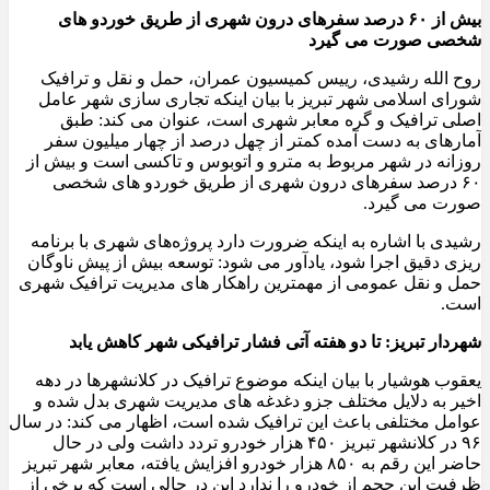
بیش از
۶۰
درصد سفرهای درون شهری از طریق خوردو های
شخصی صورت می گیرد
روح الله رشیدی، رییس کمیسیون عمران، حمل و نقل و ترافیک
شورای اسلامی شهر تبریز با بیان اینکه تجاری سازی شهر عامل
اصلی ترافیک و گره معابر شهری است، عنوان می کند: طبق
آمارهای به دست آمده کمتر از چهل درصد از چهار میلیون سفر
روزانه در شهر مربوط به مترو و اتوبوس و تاکسی است و بیش از
۶۰ درصد سفرهای درون شهری از طریق خوردو های شخصی
صورت می گیرد.
رشیدی با اشاره به اینکه ضرورت دارد پروژه‌های شهری با برنامه
ریزی دقیق اجرا شود، یادآور می شود: توسعه بیش از پیش ناوگان
حمل و نقل عمومی از مهمترین راهکار های مدیریت ترافیک شهری
است.
شهردار تبریز:
تا دو هفته آتی فشار ترافیکی شهر کاهش یابد
یعقوب هوشیار با بیان اینکه موضوع ترافیک در کلانشهرها در دهه
اخیر به دلایل مختلف جزو دغدغه های مدیریت شهری بدل شده و
عوامل مختلفی باعث این ترافیک شده است، اظهار می کند: در سال
۹۶ در کلانشهر تبریز ۴۵۰ هزار خودرو تردد داشت ولی در حال
حاضر این رقم به ۸۵۰ هزار خودرو افزایش یافته، معابر شهر تبریز
ظرفیت این حجم از خودرو را ندارد این در حالی است که برخی از