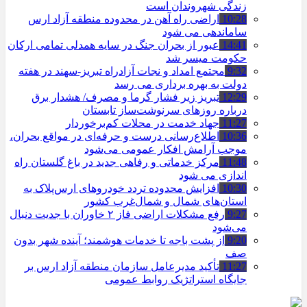
زندگی شهروندان است
10:28
اراضی راه آهن در محدوده منطقه آزاد ارس
ساماندهی می شود
14:41
عبور از بحران جنگ در سایه همدلی تمامی ارکان
حکومت میسر شد
9:32
مجتمع امداد و نجات آزادراه تبریز-سهند در هفته
دولت به بهره ‌برداری می‌ رسد
12:29
تبریز زیر فشار گرما و مصرف/ هشدار برق
درباره روزهای سرنوشت‌ساز تابستان
11:27
جهاد خدمت در محلات کم‌برخوردار
10:36
اطلاع‌رسانی درست و حرفه‌ای در مواقع بحران،
موجب آرامش افکار عمومی می‌شود
11:48
مرکز خدماتی و رفاهی جدید در باغ گلستان راه
اندازی می شود
10:30
افزایش محدوده تردد خودروهای ارس‌پلاک به
استان‌های شمال و شمال‌غرب کشور
9:27
رفع مشکلات اراضی فاز ۲ خاوران با جدیت دنبال
می‌شود
9:20
از پشت باجه تا خدمات هوشمند؛ آینده شهر بدون
صف
11:27
تأکید مدیرعامل سازمان منطقه آزاد ارس بر
جایگاه استراتژیک روابط عمومی