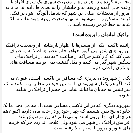
پنجه نرم کرده و در هر دوره از مدیریت شهری یک سری افراد با
وعده هایی آمده و رفته اند و جایشان را به بعدی ها داده اند اما تا به
امروز از معضلات اصلی این شهر که شامل آلودگی هوا، ترافیک،
قیمت مسکن و… می‌شود نه تنها وضعیت رو به بهبود نداشته بلکه
شاید به خط قرمز رسیده باشد…
ترافیک امانمان را بریده است!
راننده تاکسی یکی از مسیرها با اظهار نارضایتی از وضعیت ترافیکی
این روزهای شهر می گوید: خواهر جان عصر ها اصلا به ما صرف
نمی کند که کار کنیم چراکه از ساعت ۴ به بعد در ترافیک های
سنگین شهر گیر می کنیم و مثل گذشته نمی توانیم مسافت های
بیشتری را طی کنیم.
یکی از شهروندان تبریزی که مسافر این تاکسی است، عنوان می
کند: اگر هر یک از شهروندان با ماشین خود در معابر تردد نکنند و تک
سر نشین به خیابان ها نیایند شاید این حجم از ترافیک را شاهد
نشویم.
شهروند دیگری که در این تاکسی مسافر است، ادامه می دهد: ما یک
خانواده پنج نفره هستیم که چهار خودرو در خانه مان داریم اکنون هم
هر چهارتای آنها بیرون است و می دانم که این موضوع باعث
افزایش ترافیک در شهر می شود ولی علاجی نداریم چراکه هزینه
های عبور و مرور با اسنپ بالا رفته است.