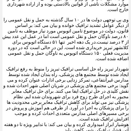
موارد مشکلات ناشی از قوانین بالادستی بوده و از اراده شهرداری
خارج است.
وی بی توجهی دولت ها در ۱۰ سال گذشته به حمل و نقل عمومی را
از دیگر عوامل تشدید ترافیک خوانده و بیان می کند: بر اساس
قانون، دولت در موضوع تامین اتوبوس مورد نیاز موظف به تامین
۸۰ درصد ناوگان حمل و نقل عمومی است اما در عمل این عدد بیش
از ۳ درصد نیست.در یک دهه اخیر تنها ۵۱ دستگاه اتوبوس برای
کلانشهر تبریز خریداری شده است. این در حالی است که در دوره
مدیریت فعلی ۱۵۰ دستگاه اتوبوس به ناوگان حمل و نقل عمومی
اضافه شده است.
شهردار تبریز راه حل اساسی ترافیک تبریز را منوط به رفع ترافیک
ایجاد شده توسط مجتمع های پزشکی، راه بندان ایجاد شده توسط
مدارس غیرانتفاعی، تمرکز زدایی برخی ادارات عنوان کرده و می
گوید: برخی مجتمع های پزشکی در شریان اصلی شهر احداث شده و
نقش کلیدی در حل ترافیک ایفا می کنند. برای حل ترافیک معابر
مجبور به اجرای طرح زوج فرد برای شهروندان شده ایم. نظام
پزشکی نیز می تواند برای کاهش ترافیک معابر برخی محدودیت ها
را برای پزشکان به اجرا در آورد. از طرفی هم آموزش و پروش در
برخی مسیرهای اصلی مدارس متعددی احداث کرده و موجب
افزایش ترافیک شده است.
هوشیار ابراز امیدواری کرده و بیان می کند: با تدابیر ویژه تا دو هفته
آتی فشار ترافیکی شهر کاهش یابد.