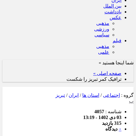
ایران
بین الملل
یادداشت
عکس
مذهبی
ورزشی
سیاسی
فیلم
مذهبی
علمی
شما اینجا هستید »
صفحه اصلی »
ترافیک کمر تبریز را شکست
گروه :
اجتماعی
/
استان ها
/
ایران
/
تبریز
پ
شناسه :
4057
03 دی 1402 - 13:19
315 بازدید
۰
دیدگاه