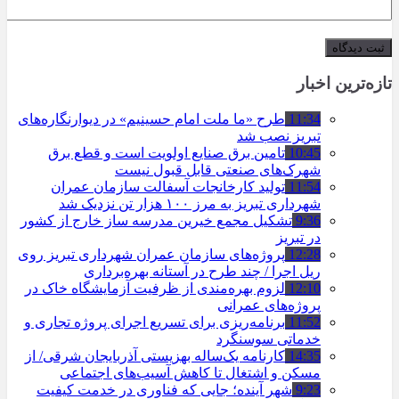
تازه‌ترین اخبار
11:34
طرح «ما ملت امام حسینیم» در دیوارنگاره‌های
تبریز نصب شد
10:45
تامین برق صنایع اولویت است و قطع برق
شهرک‌های صنعتی قابل قبول نیست
11:54
تولید کارخانجات آسفالت سازمان عمران
شهرداری تبریز به مرز ۱۰۰ هزار تن نزدیک شد
9:36
تشکیل مجمع خیرین مدرسه ‌ساز خارج از کشور
در تبریز
12:28
پروژه‌های سازمان عمران شهرداری تبریز روی
ریل اجرا / چند طرح در آستانه بهره‌برداری
12:10
لزوم بهره‌مندی از ظرفیت آزمایشگاه خاک در
پروژه‌های عمرانی
11:52
برنامه‌ریزی برای تسریع اجرای پروژه تجاری و
خدماتی سوسنگرد
14:35
کارنامه یک‌ساله بهزیستی آذربایجان شرقی/ از
مسکن و اشتغال تا کاهش آسیب‌های اجتماعی
9:23
شهر آینده؛ جایی که فناوری در خدمت کیفیت