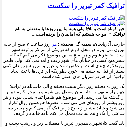
ترافیک کمر تبریز را شکست
خبر کوتاه است و تلخ؛ ولی همه ما این روزها با معضلی به نام "
ترافیک " مواجه هستیم که امانمان را بریده است...
جارچی آذربایجان، سمیه گل محمدی
؛
هر
روز ساعت ۷ صبح از خانه
بیرون می آیم تا در محل کارم که در یکی از مراکز پر تردد شهر
است، حاضر شوم و هر صبح به این موضوع فکر می کنم که کله
سحر هیچ کسی در خیابان های شهر رفت و آمد نمی کند! ولی ظاهرا
این تفکرم چندی است برعکس شده و عبور و مرور شهروندان کمی
بیشتر از قبل به چشم می خورد بطوریکه این ترددها باعث ایجاد
ترافیک آن هم در شریان های اصلی شده است.
یک روز ده دقیقه روز دیگر بیست دقیقه و الی ماشالله در ترافیک
چهار راه منتهی به خانه مان معطل می شوم و به محل کارم دیرتر
از گذشته ها می رسم، این موضوع هم ظاهرا تمام شدنی نبوده و هر
روز بیشتر از روزهای قبل می شود، عصرها هم همین روال تکرار
می شود و شاید بیشتر از صبح در ترافیک گیر می کنم و مسیر نیم
ساعتی را یک و نیم ساعت تحمل می کنم تا به خانه باز گردم.
باید گفت کلانشهری همچون تبریز با معظلات ریز و درشت دست و