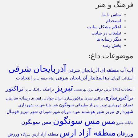
فرهنگ و هنر
تماس با ما
استخدام
اعلام مشکل سایت
تبلیغات در سایت
دیگر رسانه ها
پخش زنده
موضوعات داغ:
آذربایجان شرقی
آب
آب منطقه ای آذربایجان شرقی
استاندار آذربایجان شرقی
انتخابات
آسفالت
آلودگی هوا
امام جمعه تبریز
تبریز
تراکتور
برف
ترافیک
انتخابات 1402
برق
بارش
بهزیستی
ترافیک تبریز
تراکتورسازی
رسانه
تراکتورسازی ایران
سازمان
جوانان
تراکتور سازی
راهداری
سونگون
شهرداری
عمران شهرداری تبریز
سردار سلیمانی
شب یلدا
شهادت
شهرداری تبریز
فوتبال
شهر هوشمند
شورای شهر تبریز
شورای شهر
شهید
مس سونگون
مس
مس سونگون
مترو
مالیات
منطقه آزاد ارس
ورزقان
ورزش
منظقه آزاد ارس
نیروگاه