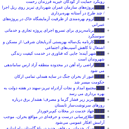
رویکرد حمایت از کودکان خیریه فرزندان رحمت
12:28
پروژه‌های سازمان عمران شهرداری تبریز روی ریل اجرا
/ چند طرح در آستانه بهره‌برداری
12:10
لزوم بهره‌مندی از ظرفیت آزمایشگاه خاک در پروژه‌های
عمرانی
11:52
برنامه‌ریزی برای تسریع اجرای پروژه تجاری و خدماتی
سوسنگرد
14:35
کارنامه یک‌ساله بهزیستی آذربایجان شرقی/ از مسکن و
اشتغال تا کاهش آسیب‌های اجتماعی
9:23
شهر آینده؛ جایی که فناوری در خدمت کیفیت زندگی
شهروندان است
10:28
اراضی راه آهن در محدوده منطقه آزاد ارس ساماندهی
می شود
14:41
عبور از بحران جنگ در سایه همدلی تمامی ارکان
حکومت میسر شد
9:32
مجتمع امداد و نجات آزادراه تبریز-سهند در هفته دولت به
بهره ‌برداری می‌ رسد
12:29
تبریز زیر فشار گرما و مصرف/ هشدار برق درباره
روزهای سرنوشت‌ساز تابستان
11:27
جهاد خدمت در محلات کم‌برخوردار
10:36
اطلاع‌رسانی درست و حرفه‌ای در مواقع بحران، موجب
آرامش افکار عمومی می‌شود
11:48
مرکز خدماتی و رفاهی جدید در باغ گلستان راه اندازی