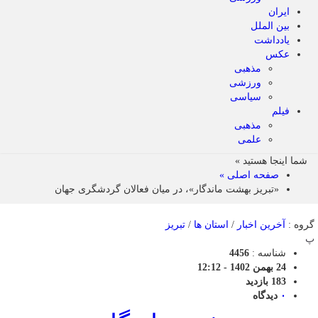
ایران
بین الملل
یادداشت
عکس
مذهبی
ورزشی
سیاسی
فیلم
مذهبی
علمی
شما اینجا هستید »
صفحه اصلی »
«تبریز بهشت ماندگار»، در میان فعالان گردشگری جهان
گروه :
آخرین اخبار
/
استان ها
/
تبریز
پ
شناسه :
4456
24 بهمن 1402 - 12:12
183 بازدید
۰
دیدگاه