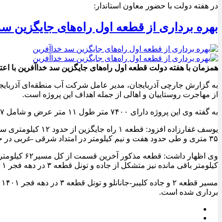
در هفته دولت با حضور معاون استاندار:
بهره برداری از قطعه اول راه‌های جایگزین سد
همزمان با هفته دولت قطعه اول راه‌های جایگزین سد خداآفرین با اعتباری بالغ بر ۱5۰۰ میلیارد ریال با حضور معاون سیاسی، امنیتی و اجتماعی استاندار و جمعی از 
به گزارش جارچی آذربایجان، مدیر عامل شرکت آب منطقه‌ای آذربای
از مهاجرت روستاییان و اهالی از جمله اهداف این پروژه است.
به گفته وی این پروژه دارای ۷۴۰۰ متر طول ۱۱ متر عرض و شامل ۱۷ آب رو ، یک دهنه پل ۳۵ متری است که در فاصله ۲۶۰ کیلومتری تبریز و ۱۶۰ کیلومتری شهرستان جلفا واقع شده است.
۳۵ متری و طی حدود هفت و نیم کیلومتر در امتداد شرقی -غربی در حاشیه مخزن سد انحرافی سد قیز قلعه سی تا نزدیکی ساختمان سد مخزنی خداآفرین به جاده جلفا ختم می‌شود.
کیلومتر باقی مانده نیز متشکل از جاده و تونل قطعه ۳ در دهه فجر ۱۴۰۱ بازگشایی شده است.
برداری شده است.