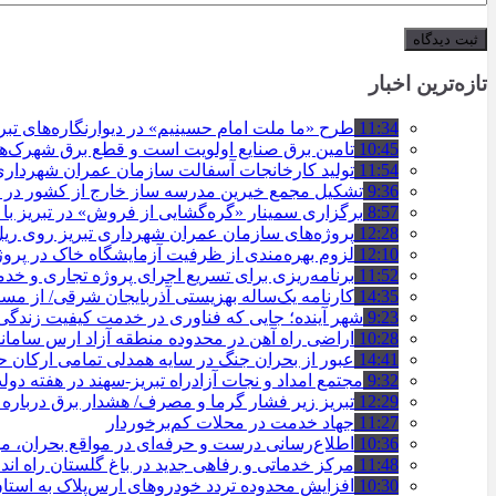
تازه‌ترین اخبار
11:34
طرح «ما ملت امام حسینیم» در دیوارنگاره‌های تب
10:45
تامین برق صنایع اولویت است و قطع برق شهرک‌ه
11:54
تولید کارخانجات آسفالت سازمان عمران شهرداری تبریز به مرز ۱۰۰
9:36
تشکیل مجمع خیرین مدرسه ‌ساز خارج از کشور در ت
8:57
برگزاری سمینار «گره‌گشایی از فروش» در تبریز با
12:28
پروژه‌های سازمان عمران شهرداری تبریز روی ریل ا
12:10
لزوم بهره‌مندی از ظرفیت آزمایشگاه خاک در پروژ
11:52
برنامه‌ریزی برای تسریع اجرای پروژه تجاری و خد
14:35
کارنامه یک‌ساله بهزیستی آذربایجان شرقی/ از مس
9:23
شهر آینده؛ جایی که فناوری در خدمت کیفیت زندگ
10:28
اراضی راه آهن در محدوده منطقه آزاد ارس ساما
14:41
عبور از بحران جنگ در سایه همدلی تمامی ارکان
9:32
مجتمع امداد و نجات آزادراه تبریز-سهند در هفته دول
12:29
تبریز زیر فشار گرما و مصرف/ هشدار برق درباره
11:27
جهاد خدمت در محلات کم‌برخوردار
10:36
اطلاع‌رسانی درست و حرفه‌ای در مواقع بحران، 
11:48
مرکز خدماتی و رفاهی جدید در باغ گلستان راه ان
10:30
افزایش محدوده تردد خودروهای ارس‌پلاک به است