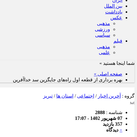
ایران
بین الملل
یادداشت
عکس
مذهبی
ورزشی
سیاسی
فیلم
مذهبی
علمی
شما اینجا هستید »
صفحه اصلی »
بهره برداری از قطعه اول راه‌های جایگزین سد خداآفرین
گروه :
آخرین اخبار
/
اجتماعی
/
استان ها
/
تبریز
پ
شناسه :
2888
07 شهریور 1402 - 17:07
357 بازدید
۰
دیدگاه