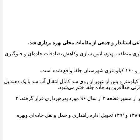
ی منطقه، بهبود، ایمن سازی وکاهش تصادفات جاده‌ای و جلوگیری
یوسف غفارزاده افزود: قطعه ۱ راه جایگزین از حدود ۱۲ کیلومتری سد خداآفرین نزدیکی سد قیز قلعه سی شروع می‌شود و پس از حدود ۱۲ کیلومتر و پس از عبور از روی سد کانال انتقال آب سد با یک دهنه پل
وی اظهار داشت: قطعه مذکور آخرین قسمت از کل مسیر۶۲ کیلومتری راه‌های جایگزین است که توسط این شرکت احداث شده و ۵ کیلومتر از مسیر قطعه ۳ از سال ۹۶ مورد بهره‌برداری قرار گرفته، ۲
مسیر قطعه ۲ و جاده کلیبر-جانانلو و تونل قطعه ۳ در دهه فجر ۱۴۰۱ بازگشایی شد و مسیر قطعه ۲ و جاده کلیبر – جانانلو به ترتیب از سال ۱۳۸۹ و۱۳۹۱ تحویل اداره راهداری و حمل و نقل جاده‌ای وبهره