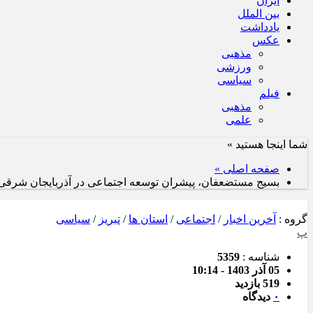
ایران
بین الملل
یادداشت
عکس
مذهبی
ورزشی
سیاسی
فیلم
مذهبی
علمی
شما اینجا هستید »
صفحه اصلی »
بسیج مستضعفان، پیشران توسعه اجتماعی در آذربایجان شرقی/ ا
گروه :
آخرین اخبار
/
اجتماعی
/
استان ها
/
تبریز
/
سیاسی
پ
شناسه :
5359
05 آذر 1403 - 10:14
519 بازدید
۰
دیدگاه