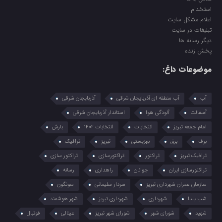
استخدام
اعلام مشکل سایت
تبلیغات در سایت
دیگر رسانه ها
پخش زنده
موضوعات داغ:
آب
آب منطقه ای آذربایجان شرقی
آذربایجان شرقی
آسفالت
آلودگی هوا
استاندار آذربایجان شرقی
امام جمعه تبریز
انتخابات
انتخابات 1402
بارش
برف
برق
بهزیستی
تبریز
ترافیک
ترافیک تبریز
تراکتور
تراکتورسازی
تراکتور سازی
تراکتورسازی ایران
جوانان
راهداری
رسانه
سازمان عمران شهرداری تبریز
سردار سلیمانی
سونگون
شب یلدا
شهرداری
شهرداری تبریز
شهر هوشمند
شهید
شورای شهر
شورای شهر تبریز
عینالی
فوتبال