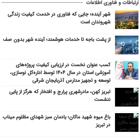
ارتباطات و فناوری اطلاعات
شمال‌غرب کشور
شهر آینده؛ جایی که فناوری در خدمت کیفیت زندگی
رفع مشکلات اراضی فاز ۲ خاوران با جدیت دنبال می‌شود
9:27
شهروندان است
از پشت باجه تا خدمات هوشمند؛ آینده شهر بدون صف
9:20
تأکید مدیرعامل سازمان منطقه آزاد ارس بر جایگاه استراتژیک روابط
11:27
از پشت باجه تا خدمات هوشمند؛ آینده شهر بدون صف
عمومی
کسب عنوان نخست در ارزیابی کیفیت پروژه‌های
آموزشی استان در سال ۱۴۰۴ توسط اداره‌کل نوسازی،
توسعه و تجهیز مدارس آذربایجان شرقی
تبریز کهن، مادرشهری پرارج و افتخار که هرگز از پایی
ننشست
باغ میوه شهید ماکان؛ یادمان سبز شهدای مظلوم میناب
در تبریز