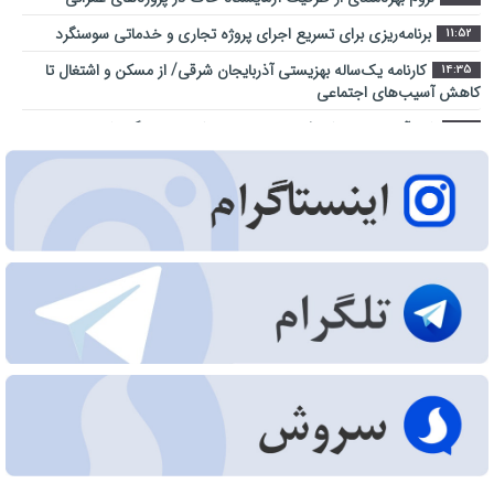
برنامه‌ریزی برای تسریع اجرای پروژه تجاری و خدماتی سوسنگرد
11:52
کارنامه یک‌ساله بهزیستی آذربایجان شرقی/ از مسکن و اشتغال تا
14:35
کاهش آسیب‌های اجتماعی
شهر آینده؛ جایی که فناوری در خدمت کیفیت زندگی شهروندان است
9:23
اراضی راه آهن در محدوده منطقه آزاد ارس ساماندهی می شود
10:28
عبور از بحران جنگ در سایه همدلی تمامی ارکان حکومت میسر شد
14:41
مجتمع امداد و نجات آزادراه تبریز-سهند در هفته دولت به بهره
9:32
‌برداری می‌ رسد
تبریز زیر فشار گرما و مصرف/ هشدار برق درباره روزهای سرنوشت‌ساز
12:29
تابستان
جهاد خدمت در محلات کم‌برخوردار
11:27
اطلاع‌رسانی درست و حرفه‌ای در مواقع بحران، موجب آرامش افکار
10:36
عمومی می‌شود
مرکز خدماتی و رفاهی جدید در باغ گلستان راه اندازی می شود
11:48
افزایش محدوده تردد خودروهای ارس‌پلاک به استان‌های شمال و
10:30