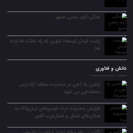
جنگی آرام، زخمی عمیق
پشت فرمان توسعه/ شهری که راه داشت اما اراده
نه!
دانش و فناوری
اراضی راه آهن در محدوده منطقه آزاد ارس
ساماندهی می شود
افزایش محدوده تردد خودروهای ارس‌پلاک به
استان‌های شمال و شمال‌غرب کشور
تأکید بر رفع موانع تولید و تقویت بازارهای