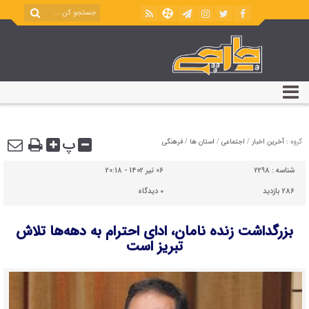
پ
گروه :
آخرین اخبار
/
اجتماعی
/
استان ها
/
فرهنگی
شناسه :
2298
06 تیر 1402 - 20:18
286 بازدید
۰
دیدگاه
بزرگداشت زنده نامان، ادای احترام به دهه‌ها تلاش
تبریز است