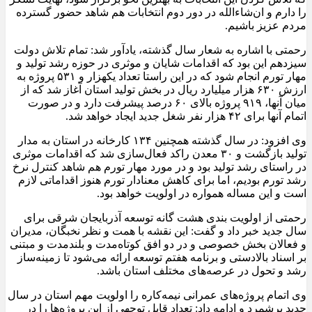
را دارم و ان‌شاءالله در دور دوم انتخابات هم شاهد حضور گسترده
مردم عزیز باشیم.
رحمتی با اشاره به شعار سال گذشته، یادآور شد: تمام تلاش دولت
سیزدهم این بود که اقدامات شایان و موثری در حوزه رشد تولید و
مهار تورم انجام شود که در این راستا تعداد یکهزار و ۵۳۱ پروژه به
ارزش ۶۳۰ هزار میلیارد ریال در بخش تولید استان آغاز شد که از
میان آنها، ۹۱۹ پروژه بالای ۶۰ درصد پیشرفت دارد و در صورت
اتمام آنها برای ۴۲ هزار نفر شغل جدید ایجاد خواهد شد.
وی افزود: در سال گذشته همچنین ۱۳۴ کارخانه در استان به مدار
تولید بازگشت و ۳۰ معدن راکد فعال‌سازی شد که اقدامات موثری
در راستای رشد تولید بود و در مورد مهار تورم هم شاهد کنترل نرخ
رشد تورم بودیم، اما برای کاهش معنادار تورم هنوز اقداماتی لازم
است و این مساله همواره در اولویت خواهد بود.
رحمتی از اولویت بندی هشت گانه توسعه آذربایجان شرقی برای
سال جدید خبر داد و گفت: این نقشه با همت و نظر نخبگان، مدیران
و فعالان بخش خصوصی و در دو افق کوتاه‌مدت و بلندمدت و مبتنی
بر اسناد بالادستی و برنامه هفتم توسعه ارائه می‌شود تا زمینه‌ساز
رشد و تحول در عرصه‌های مختلف استان باشد.
وی اتمام پروژه‌های عمرانی نیمه‌کاره را اولویت مهم استان در سال
جدید برشمرد و ادامه داد: تعداد قابل توجهی از این پروژه‌ها را در