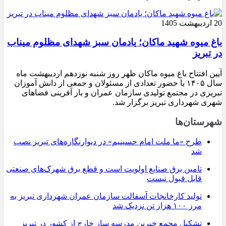
20 اردیبهشت 1405
باغ میوه شهید ماکان؛ یادمان سبز شهدای مظلوم میناب
در تبریز
آیین افتتاح باغ میوه ماکان ظهر روز شنبه نوزدهم اردیبهشت ماه
سال ۱۴۰۵ با حضور تعدادی از مسئولان و جمعی از دانش آموزان
تبریزی در مجتمع تولیدی سازمان عمران و باز آفرینی فضاهای
شهری شهرداری تبریز برگزار شد.
شهرستان‌ها
طرح «ما ملت امام حسینیم» در دیوارنگاره‌های تبریز نصب
شد
تامین برق صنایع اولویت است و قطع برق شهرک‌های صنعتی
قابل قبول نیست
تولید کارخانجات آسفالت سازمان عمران شهرداری تبریز به
مرز ۱۰۰ هزار تن نزدیک شد
تشکیل مجمع خیرین مدرسه ‌ساز خارج از کشور در تبریز