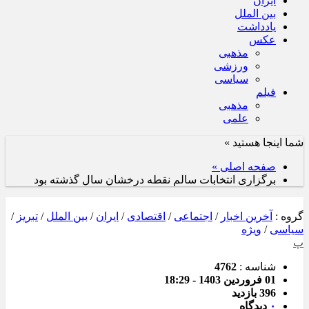
ایران
بین الملل
یادداشت
عکس
مذهبی
ورزشی
سیاسی
فیلم
مذهبی
علمی
شما اینجا هستید »
صفحه اصلی »
برگزاری انتخابات سالم نقطه درخشان سال گذشته بود
گروه :
آخرین اخبار
/
اجتماعی
/
اقتصادی
/
ایران
/
بین الملل
/
تبریز
/
سیاسی
/
ویژه
پ
شناسه :
4762
01 فروردین 1403 - 18:29
396 بازدید
۰
دیدگاه