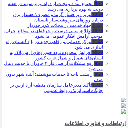
9:32
مجتمع امداد و نجات آزادراه تبریز-سهند در هفته
دولت به بهره ‌برداری می‌ رسد
12:29
تبریز زیر فشار گرما و مصرف/ هشدار برق
درباره روزهای سرنوشت‌ساز تابستان
11:27
جهاد خدمت در محلات کم‌برخوردار
10:36
اطلاع‌رسانی درست و حرفه‌ای در مواقع بحران،
موجب آرامش افکار عمومی می‌شود
11:48
مرکز خدماتی و رفاهی جدید در باغ گلستان راه
اندازی می شود
10:30
افزایش محدوده تردد خودروهای ارس‌پلاک به
استان‌های شمال و شمال‌غرب کشور
9:27
رفع مشکلات اراضی فاز ۲ خاوران با جدیت دنبال
می‌شود
9:20
از پشت باجه تا خدمات هوشمند؛ آینده شهر بدون
صف
11:27
تأکید مدیرعامل سازمان منطقه آزاد ارس بر
جایگاه استراتژیک روابط عمومی
ارتباطات و فناوری اطلاعات