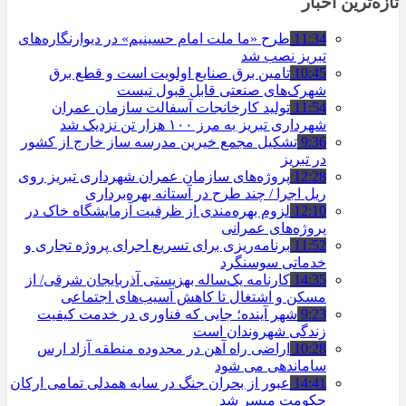
تازه‌ترین اخبار
11:34
طرح «ما ملت امام حسینیم» در دیوارنگاره‌های
تبریز نصب شد
10:45
تامین برق صنایع اولویت است و قطع برق
شهرک‌های صنعتی قابل قبول نیست
11:54
تولید کارخانجات آسفالت سازمان عمران
شهرداری تبریز به مرز ۱۰۰ هزار تن نزدیک شد
9:36
تشکیل مجمع خیرین مدرسه ‌ساز خارج از کشور
در تبریز
12:28
پروژه‌های سازمان عمران شهرداری تبریز روی
ریل اجرا / چند طرح در آستانه بهره‌برداری
12:10
لزوم بهره‌مندی از ظرفیت آزمایشگاه خاک در
پروژه‌های عمرانی
11:52
برنامه‌ریزی برای تسریع اجرای پروژه تجاری و
خدماتی سوسنگرد
14:35
کارنامه یک‌ساله بهزیستی آذربایجان شرقی/ از
مسکن و اشتغال تا کاهش آسیب‌های اجتماعی
9:23
شهر آینده؛ جایی که فناوری در خدمت کیفیت
زندگی شهروندان است
10:28
اراضی راه آهن در محدوده منطقه آزاد ارس
ساماندهی می شود
14:41
عبور از بحران جنگ در سایه همدلی تمامی ارکان
حکومت میسر شد