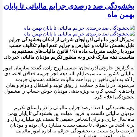
بخشودگی صد درصدی جرایم مالیاتی تا پایان
بهمن ماه
مدیرکل امور مالیاتی آذربایجان شرقی از امکان بخشودگی جرایم
قابل بخشش مالیات و عوارض و جرایم عدم انجام تکالیف حسب
مورد با رعایت مقررات ماده ۱۹۱ قانون مالیات‌های مستقیم به
مناسبت دهه مبارک فجر و به منظور تکریم مؤدیان مالیاتی خبر داد.
به گزارش جارچی آذربایجان، عیسی اورج زاده، گفت: سازمان امور
مالیاتی کشور به مناسبت ایام الله دهه فجر جریمه فعالان اقتصادی
را که به دلیل تاخیر در پرداخت مالیات متعلقه مشمول جریمه
می‌شوند، در راستای حمایت از رونق تولید و اشتغال و دوام و بقای
واحدهای کسب کار، به ویژه بدهی مودیان خوش حساب را مشمول
بخشودگی اعلام کرد.‌
وی، بخشودگی تا صد درصد جرایم مالیاتی را در راستای تکریم
مودیان مالیاتی دانست و افزود: مهلت این بخشودگی تا پایان بهمن
ماه سال جاری و برای اشخاص حقیقی تا سقف پنج میلیارد ریال و
برای اشخاص حقوقی تا سقف بیست میلیارد ریال بوده و مودیان
فرصت دارند نسبت به بخشودگی جرائم به اداره امور مالیاتی
مربوطه مراجعه و اقدام کنند.