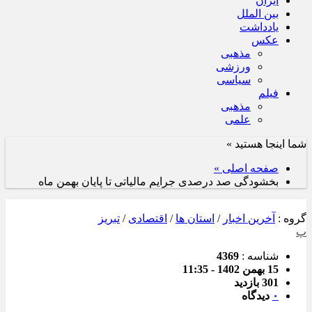
ایران
بین الملل
یادداشت
عکس
مذهبی
ورزشی
سیاسی
فیلم
مذهبی
علمی
شما اینجا هستید »
صفحه اصلی »
بخشودگی صد درصدی جرایم مالیاتی تا پایان بهمن ماه
گروه :
آخرین اخبار
/
استان ها
/
اقتصادی
/
تبریز
پ
شناسه :
4369
15 بهمن 1402 - 11:35
301 بازدید
۰
دیدگاه