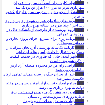
11:54
تولید کارخانجات آسفالت سازمان عمران
شهرداری تبریز به مرز ۱۰۰ هزار تن نزدیک شد
9:36
تشکیل مجمع خیرین مدرسه ‌ساز خارج از کشور
در تبریز
12:28
پروژه‌های سازمان عمران شهرداری تبریز روی
ریل اجرا / چند طرح در آستانه بهره‌برداری
12:10
لزوم بهره‌مندی از ظرفیت آزمایشگاه خاک در
پروژه‌های عمرانی
11:52
برنامه‌ریزی برای تسریع اجرای پروژه تجاری و
خدماتی سوسنگرد
14:35
کارنامه یک‌ساله بهزیستی آذربایجان شرقی/ از
مسکن و اشتغال تا کاهش آسیب‌های اجتماعی
9:23
شهر آینده؛ جایی که فناوری در خدمت کیفیت
زندگی شهروندان است
10:28
اراضی راه آهن در محدوده منطقه آزاد ارس
ساماندهی می شود
14:41
عبور از بحران جنگ در سایه همدلی تمامی ارکان
حکومت میسر شد
9:32
مجتمع امداد و نجات آزادراه تبریز-سهند در هفته
دولت به بهره ‌برداری می‌ رسد
12:29
تبریز زیر فشار گرما و مصرف/ هشدار برق
درباره روزهای سرنوشت‌ساز تابستان
11:27
جهاد خدمت در محلات کم‌برخوردار