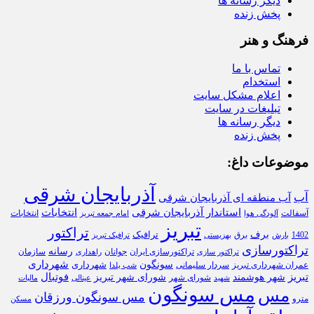
دیگر رسانه ها
پخش زنده
فرهنگ و هنر
تماس با ما
استخدام
اعلام مشکل سایت
تبلیغات در سایت
دیگر رسانه ها
پخش زنده
موضوعات داغ:
آذربایجان شرقی
آب
آب منطقه ای آذربایجان شرقی
استاندار آذربایجان شرقی
انتخابات
آسفالت
انتخابات
آلودگی هوا
امام جمعه تبریز
تبریز
تراکتور
برف
ترافیک
1402
برق
بارش
بهزیستی
ترافیک تبریز
تراکتورسازی
رسانه
تراکتورسازی ایران
سازمان
جوانان
تراکتور سازی
راهداری
شهرداری
سونگون
شهرداری
عمران شهرداری تبریز
سردار سلیمانی
شب یلدا
تبریز
فوتبال
شهر هوشمند
شورای شهر تبریز
شورای شهر
شهید
عینالی
مالیات
مس سونگون
مس
مس سونگون ورزقان
مترو
مسکن