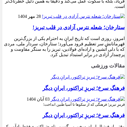
فریاد، بلکه با سکوت عمل می‌کند و دقیقاً به همین دلیل خطرناک‌تر
است.
28 مهر 1404
ستارخان؛ شعله نترس آزادی در قلب تبریز!
امروز، روزی است که تاریخ ایران به احترام یکی از بزرگ‌ترین
قهرمانانش سر تعظیم فرود می‌آورد؛ ستارخان، سردار ملی، مردی
که با دلی آتشین و اراده‌ای فولادین، تبریز را به سنگر مقاومت و
پرچمدار آزادی در برابر استبداد تبدیل کرد.
مقالات ورزشی
فرهنگِ سرخ؛ تبریزِ تراکتور، ایرانِ دیگر
03 آبان 1404
قرمزِ تبریز؛ فرهنگی که از سکوها تا آسیا طنین انداخت؛
فرهنگِ سرخ؛ تبریزِ تراکتور، ایرانِ دیگر
وقتی از فوتبال ایران سخن می‌گوییم، نام «تراکتور» فقط یادآور یک