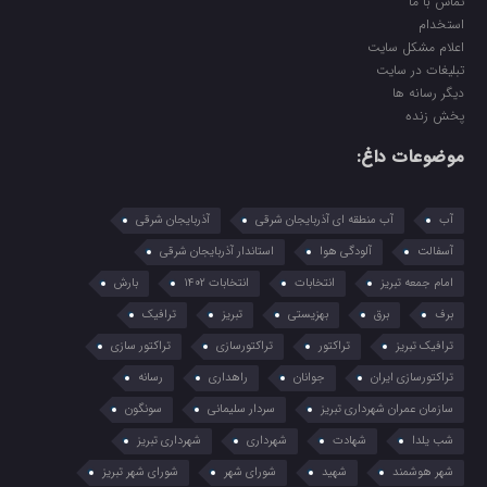
تماس با ما
استخدام
اعلام مشکل سایت
تبلیغات در سایت
دیگر رسانه ها
پخش زنده
موضوعات داغ:
آب
آب منطقه ای آذربایجان شرقی
آذربایجان شرقی
آسفالت
آلودگی هوا
استاندار آذربایجان شرقی
امام جمعه تبریز
انتخابات
انتخابات 1402
بارش
برف
برق
بهزیستی
تبریز
ترافیک
ترافیک تبریز
تراکتور
تراکتورسازی
تراکتور سازی
تراکتورسازی ایران
جوانان
راهداری
رسانه
سازمان عمران شهرداری تبریز
سردار سلیمانی
سونگون
شب یلدا
شهادت
شهرداری
شهرداری تبریز
شهر هوشمند
شهید
شورای شهر
شورای شهر تبریز