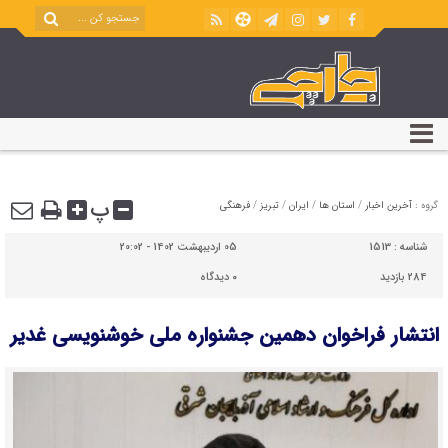
پ
گروه :
آخرین اخبار
/
استان ها
/
ایران
/
تبریز
/
فرهنگی
شناسه :
1513
05 اردیبهشت 1402 - 20:02
284 بازدید
۰
دیدگاه
انتشار فراخوان دهمین جشنواره ملی خوشنویسی غدیر