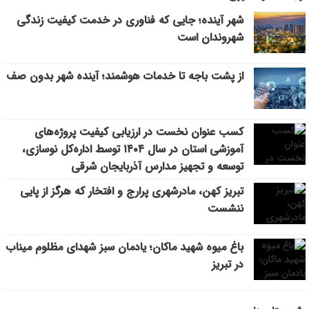
شهر آینده؛ جایی که فناوری در خدمت کیفیت زندگی
افزایش محدوده تردد خودروهای ارس‌پلاک به استان‌های شمال و
10:30
شمال‌غرب کشور
شهروندان است
رفع مشکلات اراضی فاز ۲ خاوران با جدیت دنبال می‌شود
9:27
از پشت باجه تا خدمات هوشمند؛ آینده شهر بدون صف
از پشت باجه تا خدمات هوشمند؛ آینده شهر بدون صف
9:20
کسب عنوان نخست در ارزیابی کیفیت پروژه‌های
آموزشی استان در سال ۱۴۰۴ توسط اداره‌کل نوسازی،
توسعه و تجهیز مدارس آذربایجان شرقی
تبریز کهن، مادرشهری پرارج و افتخار که هرگز از پایی
ننشست
باغ میوه شهید ماکان؛ یادمان سبز شهدای مظلوم میناب
در تبریز