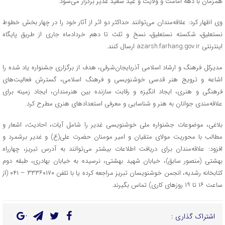
همزمان با دهه امامت و ولایت و عید سعید غدیر برگزار می‌شود.
وی اظهار کرد: علاقه‌مندان می‌توانند حداکثر دو اثر از آثار خود را در چهار بخش خطوط
نستعلیق، شکسته نستعلیق، نسخ و ثلث تا دهم خردادماه جاری از طریق پایگاه
اینترنتی azarsh.farhang.gov.ir ارسال کنند.
مدیرکل فرهنگ و ارشاد اسلامی آذربایجان‌شرقی، هدف از برگزاری جشنواره یاد شده را
اشاعه و ترویج هنر قدسی خوشنویسی و فرهنگ اسلامی، گسترش فعالیت‌های
فرهنگی و هنری، ایجاد انگیزه و رقابت سازنده بین هنرمندان، ایجاد زمینه برای
علاقه‌مندی جوانان به هنر و شناسایی و معرفی استعدادهای هنری مطرح کرد.
بلاغی، موضوعات جشنواره ملی خوشنویسی غدیر را شامل آیات، احادیث، اشعار و
مطالب با محوریت مولای متقیان و امیر مومنان حضرت علی(ع) و غدیر برشمرد و
افزود: علاقه‌مندان برای دریافت اطلاعات بیشتر می‌توانند به آدرس تبریز، چهارراه
بهشتی (منصور سابق)، خیابان شهید بهشتی، نرسیده به خیابان بهادری، طبقه دوم
کتابخانه رشدیه، انجمن خوشنویسان تبریز مراجعه کرده یا با تلفن ۳۳۳۶۰۱۷۰ – ۰۴۱ (از
ساعت ۱۶ تا ۱۹ روزهای کاری) تماس بگیرند.
اشتراک گذاری :