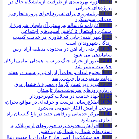
12:10
لزوم بهره‌مندی از ظرفیت آزمایشگاه خاک در
پروژه‌های عمرانی
11:52
برنامه‌ریزی برای تسریع اجرای پروژه تجاری و
خدماتی سوسنگرد
14:35
کارنامه یک‌ساله بهزیستی آذربایجان شرقی/ از
مسکن و اشتغال تا کاهش آسیب‌های اجتماعی
9:23
شهر آینده؛ جایی که فناوری در خدمت کیفیت
زندگی شهروندان است
10:28
اراضی راه آهن در محدوده منطقه آزاد ارس
ساماندهی می شود
14:41
عبور از بحران جنگ در سایه همدلی تمامی ارکان
حکومت میسر شد
9:32
مجتمع امداد و نجات آزادراه تبریز-سهند در هفته
دولت به بهره ‌برداری می‌ رسد
12:29
تبریز زیر فشار گرما و مصرف/ هشدار برق
درباره روزهای سرنوشت‌ساز تابستان
11:27
جهاد خدمت در محلات کم‌برخوردار
10:36
اطلاع‌رسانی درست و حرفه‌ای در مواقع بحران،
موجب آرامش افکار عمومی می‌شود
11:48
مرکز خدماتی و رفاهی جدید در باغ گلستان راه
اندازی می شود
10:30
افزایش محدوده تردد خودروهای ارس‌پلاک به
استان‌های شمال و شمال‌غرب کشور
9:27
رفع مشکلات اراضی فاز ۲ خاوران با جدیت دنبال