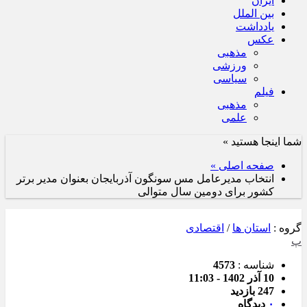
ایران
بین الملل
یادداشت
عکس
مذهبی
ورزشی
سیاسی
فیلم
مذهبی
علمی
شما اینجا هستید »
صفحه اصلی »
انتخاب مدیرعامل مس سونگون آذربایجان بعنوان مدیر برتر
کشور برای دومین سال متوالی
گروه :
استان ها
/
اقتصادی
پ
شناسه :
4573
10 آذر 1402 - 11:03
247 بازدید
۰
دیدگاه