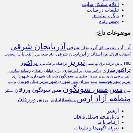
اعلام مشکل سایت
تبلیغات در سایت
دیگر رسانه ها
پخش زنده
موضوعات داغ:
آذربایجان شرقی
آب
آب منطقه ای آذربایجان شرقی
استاندار آذربایجان شرقی
انتخابات
آسفالت
انتخابات
آلودگی هوا
امام جمعه تبریز
تبریز
تراکتور
برف
ترافیک
1402
برق
بارش
بهزیستی
ترافیک تبریز
تراکتورسازی
رسانه
تراکتورسازی ایران
سازمان
جوانان
تراکتور سازی
راهداری
شهرداری
سونگون
شهرداری
عمران شهرداری تبریز
سردار سلیمانی
شب یلدا
تبریز
فوتبال
شهر هوشمند
شورای شهر تبریز
شورای شهر
شهید
عینالی
مالیات
مس سونگون
مس
مس سونگون ورزقان
مترو
مسکن
منطقه آزاد ارس
ورزقان
ورزش
منظقه آزاد ارس
آرشیو
درباره جارچی آذربایجان
ارتباط با ما
تعرفه آگهی‌ها و تبلیغات