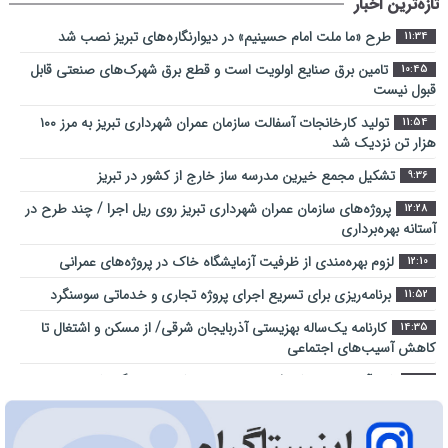
تازه‌ترین اخبار
طرح «ما ملت امام حسینیم» در دیوارنگاره‌های تبریز نصب شد
11:34
تامین برق صنایع اولویت است و قطع برق شهرک‌های صنعتی قابل
10:45
قبول نیست
تولید کارخانجات آسفالت سازمان عمران شهرداری تبریز به مرز ۱۰۰
11:54
هزار تن نزدیک شد
تشکیل مجمع خیرین مدرسه ‌ساز خارج از کشور در تبریز
9:36
پروژه‌های سازمان عمران شهرداری تبریز روی ریل اجرا / چند طرح در
12:28
آستانه بهره‌برداری
لزوم بهره‌مندی از ظرفیت آزمایشگاه خاک در پروژه‌های عمرانی
12:10
برنامه‌ریزی برای تسریع اجرای پروژه تجاری و خدماتی سوسنگرد
11:52
کارنامه یک‌ساله بهزیستی آذربایجان شرقی/ از مسکن و اشتغال تا
14:35
کاهش آسیب‌های اجتماعی
شهر آینده؛ جایی که فناوری در خدمت کیفیت زندگی شهروندان است
9:23
اراضی راه آهن در محدوده منطقه آزاد ارس ساماندهی می شود
10:28
عبور از بحران جنگ در سایه همدلی تمامی ارکان حکومت میسر شد
14:41