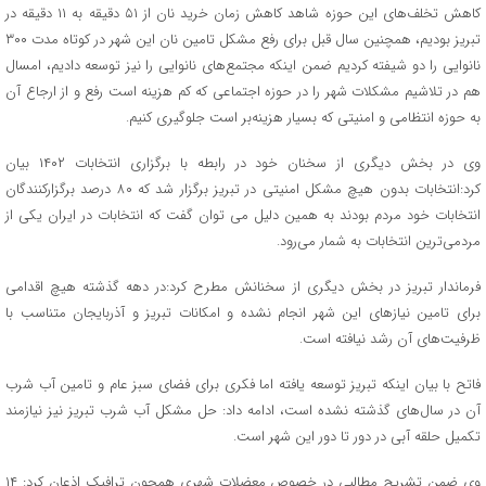
کاهش تخلف‌های این حوزه شاهد کاهش زمان خرید نان از ۵۱ دقیقه به ۱۱ دقیقه در
تبریز بودیم، همچنین سال قبل برای رفع مشکل تامین نان این شهر در کوتاه مدت ۳۰۰
نانوایی را دو شیفته کردیم ضمن اینکه مجتمع‌های نانوایی را نیز توسعه دادیم، امسال
هم در تلاشیم مشکلات شهر را در حوزه اجتماعی که کم هزینه است رفع و از ارجاع آن
به حوزه انتظامی و امنیتی که بسیار هزینه‌بر است جلوگیری کنیم.
وی در بخش دیگری از سخنان خود در رابطه با برگزاری انتخابات ۱۴۰۲ بیان
کرد:انتخابات بدون هیچ مشکل امنیتی در تبریز برگزار شد که ۸۰ درصد برگزارکنندگان
انتخابات خود مردم بودند به همین دلیل می توان گفت که انتخابات در ایران یکی از
مردمی‌ترین انتخابات به شمار می‌رود.
فرماندار تبریز در بخش دیگری از سخنانش مطرح کرد:در دهه گذشته هیچ اقدامی
برای تامین نیازهای این شهر انجام نشده و امکانات تبریز و آذربایجان متناسب با
ظرفیت‌های آن رشد نیافته است.
فاتح با بیان اینکه تبریز توسعه یافته اما فکری برای فضای سبز عام و تامین آب شرب
آن در سال‌های گذشته نشده است، ادامه داد: حل مشکل آب شرب تبریز نیز نیازمند
تکمیل حلقه آبی در دور تا دور این شهر است.
وی ضمن تشریح مطالبی در خصوص معضلات شهری همچون ترافیک اذعان کرد: ۱۴