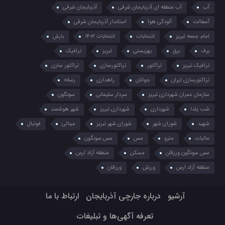
آب
آب منطقه ای آذربایجان شرقی
آذربایجان شرقی
آسفالت
آلودگی هوا
استاندار آذربایجان شرقی
امام جمعه تبریز
انتخابات
انتخابات 1402
بارش
برف
برق
بهزیستی
تبریز
ترافیک
ترافیک تبریز
تراکتور
تراکتورسازی
تراکتور سازی
تراکتورسازی ایران
جوانان
راهداری
رسانه
سازمان عمران شهرداری تبریز
سردار سلیمانی
سونگون
شب یلدا
شهرداری
شهرداری تبریز
شهر هوشمند
شهید
شورای شهر
شورای شهر تبریز
عینالی
فوتبال
مالیات
مترو
مس
مس سونگون
مس سونگون ورزقان
مسکن
منطقه آزاد ارس
منظقه آزاد ارس
ورزش
ورزقان
آرشیو
درباره جارچی آذربایجان
ارتباط با ما
تعرفه آگهی‌ها و تبلیغات