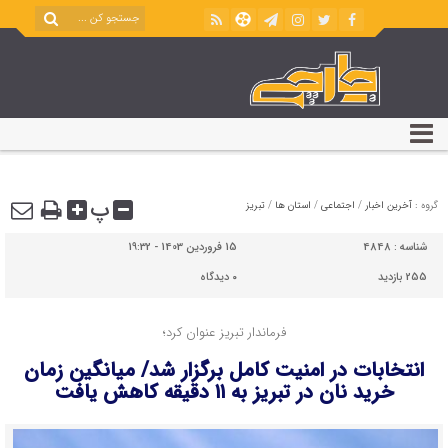
پ
گروه :
آخرین اخبار
/
اجتماعی
/
استان ها
/
تبریز
شناسه :
4848
15 فروردین 1403 - 19:32
255 بازدید
۰
دیدگاه
فرماندار تبریز عنوان کرد؛
انتخابات در امنیت کامل برگزار شد/ میانگین زمان
خرید نان در تبریز به ۱۱ دقیقه کاهش یافت