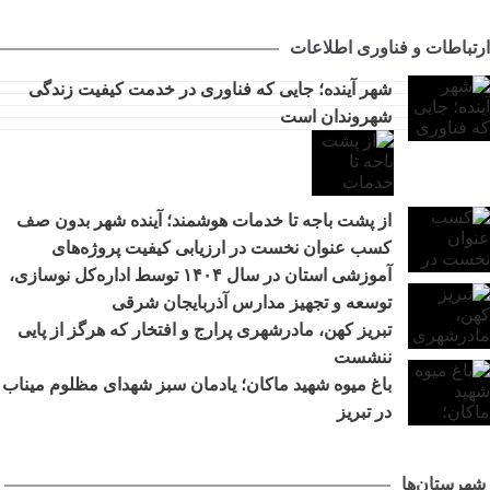
‌برداری می‌ رسد
تبریز زیر فشار گرما و مصرف/ هشدار برق درباره روزهای
12:29
ارتباطات و فناوری اطلاعات
سرنوشت‌ساز تابستان
شهر آینده؛ جایی که فناوری در خدمت کیفیت زندگی
جهاد خدمت در محلات کم‌برخوردار
11:27
شهروندان است
اطلاع‌رسانی درست و حرفه‌ای در مواقع بحران، موجب آرامش
10:36
افکار عمومی می‌شود
مرکز خدماتی و رفاهی جدید در باغ گلستان راه اندازی می شود
11:48
افزایش محدوده تردد خودروهای ارس‌پلاک به استان‌های شمال و
10:30
از پشت باجه تا خدمات هوشمند؛ آینده شهر بدون صف
شمال‌غرب کشور
کسب عنوان نخست در ارزیابی کیفیت پروژه‌های
رفع مشکلات اراضی فاز ۲ خاوران با جدیت دنبال می‌شود
9:27
آموزشی استان در سال ۱۴۰۴ توسط اداره‌کل نوسازی،
از پشت باجه تا خدمات هوشمند؛ آینده شهر بدون صف
9:20
توسعه و تجهیز مدارس آذربایجان شرقی
تأکید مدیرعامل سازمان منطقه آزاد ارس بر جایگاه استراتژیک
تبریز کهن، مادرشهری پرارج و افتخار که هرگز از پایی
11:27
روابط عمومی
ننشست
باغ میوه شهید ماکان؛ یادمان سبز شهدای مظلوم میناب
در تبریز
شهرستان‌ها