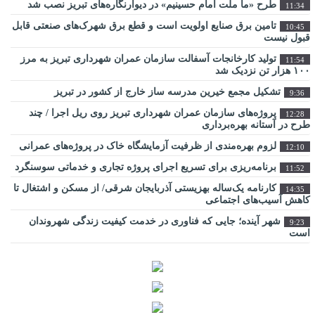
طرح «ما ملت امام حسینیم» در دیوارنگاره‌های تبریز نصب شد
11:34
تامین برق صنایع اولویت است و قطع برق شهرک‌های صنعتی قابل
10:45
قبول نیست
تولید کارخانجات آسفالت سازمان عمران شهرداری تبریز به مرز
11:54
۱۰۰ هزار تن نزدیک شد
تشکیل مجمع خیرین مدرسه ‌ساز خارج از کشور در تبریز
9:36
پروژه‌های سازمان عمران شهرداری تبریز روی ریل اجرا / چند
12:28
طرح در آستانه بهره‌برداری
لزوم بهره‌مندی از ظرفیت آزمایشگاه خاک در پروژه‌های عمرانی
12:10
برنامه‌ریزی برای تسریع اجرای پروژه تجاری و خدماتی سوسنگرد
11:52
کارنامه یک‌ساله بهزیستی آذربایجان شرقی/ از مسکن و اشتغال تا
14:35
کاهش آسیب‌های اجتماعی
شهر آینده؛ جایی که فناوری در خدمت کیفیت زندگی شهروندان
9:23
است
اراضی راه آهن در محدوده منطقه آزاد ارس ساماندهی می شود
10:28
عبور از بحران جنگ در سایه همدلی تمامی ارکان حکومت میسر
14:41
شد
مجتمع امداد و نجات آزادراه تبریز-سهند در هفته دولت به بهره
9:32