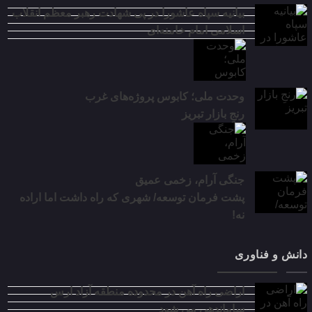
بیانیه سپاه عاشورا در پی شهادت رهبر معظم انقلاب
اسلامی امام خامنه‌ای
وحدت ملی؛ کابوس پروژه‌های غرب
رنجِ بازار تبریز
جنگی آرام، زخمی عمیق
پشت فرمان توسعه/ شهری که راه داشت اما اراده
نه!
دانش و فناوری
اراضی راه آهن در محدوده منطقه آزاد ارس
ساماندهی می شود