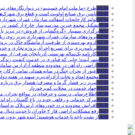
11:34
طرح «ما ملت امام حسینیم» در دیوارنگاره‌های تب
10:45
تامین برق صنایع اولویت است و قطع برق شهرک‌ه
11:54
تولید کارخانجات آسفالت سازمان عمران شهرداری تبریز به مرز ۱۰۰
9:36
تشکیل مجمع خیرین مدرسه ‌ساز خارج از کشور در ت
8:57
برگزاری سمینار «گره‌گشایی از فروش» در تبریز با
12:28
پروژه‌های سازمان عمران شهرداری تبریز روی ریل ا
12:10
لزوم بهره‌مندی از ظرفیت آزمایشگاه خاک در پروژ
11:52
برنامه‌ریزی برای تسریع اجرای پروژه تجاری و خد
14:35
کارنامه یک‌ساله بهزیستی آذربایجان شرقی/ از مس
9:23
شهر آینده؛ جایی که فناوری در خدمت کیفیت زندگ
10:28
اراضی راه آهن در محدوده منطقه آزاد ارس ساما
14:41
عبور از بحران جنگ در سایه همدلی تمامی ارکان
9:32
مجتمع امداد و نجات آزادراه تبریز-سهند در هفته دول
12:29
تبریز زیر فشار گرما و مصرف/ هشدار برق درباره
11:27
جهاد خدمت در محلات کم‌برخوردار
10:36
اطلاع‌رسانی درست و حرفه‌ای در مواقع بحران، 
11:48
مرکز خدماتی و رفاهی جدید در باغ گلستان راه ان
10:30
افزایش محدوده تردد خودروهای ارس‌پلاک به است
9:27
رفع مشکلات اراضی فاز ۲ خاوران با جدیت دنبال می‌شود
9:20
از پشت باجه تا خدمات هوشمند؛ آینده شهر بدون 