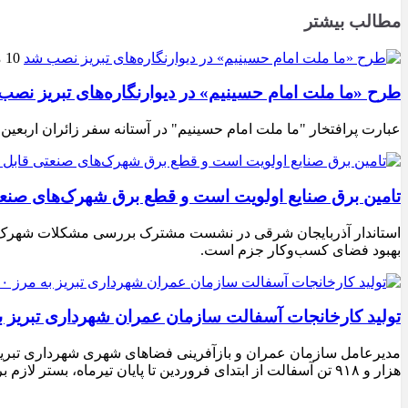
مطالب بیشتر
10 مرداد 1405
طرح «ما ملت امام حسینیم» در دیوارنگاره‌های تبریز نصب
عبارت پرافتخار "ما ملت امام حسینیم" در آستانه سفر زائران اربعین
تامین برق صنایع اولویت است و قطع برق شهرک‌های صنع
استاندار آذربایجان شرقی در نشست مشترک بررسی مشکلات شهرک‌های ص
بهبود فضای کسب‌وکار جزم است.
تولید کارخانجات آسفالت سازمان عمران شهرداری تبریز به مرز ۱۰۰ هزار تن ن
هزار و ۹۱۸ تن آسفالت از ابتدای فروردین تا پایان تیرماه، بستر لازم برای تداوم اجرای پروژه‌های عمرانی، بهسازی معابر و توسعه زیرساخت‌های شهری در سطح تبریز فراهم شده است.