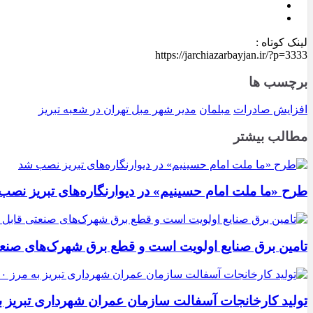
لینک کوتاه :
https://jarchiazarbayjan.ir/?p=3333
برچسب ها
افزایش صادرات
مبلمان
مدیر شهر مبل تهران در شعبه تبریز
مطالب بیشتر
طرح «ما ملت امام حسینیم» در دیوارنگاره‌های تبریز نصب
تامین برق صنایع اولویت است و قطع برق شهرک‌های صنع
تولید کارخانجات آسفالت سازمان عمران شهرداری تبریز به مرز ۱۰۰ هزار تن ن