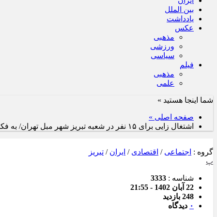
ایران
بین الملل
یادداشت
عکس
مذهبی
ورزشی
سیاسی
فیلم
مذهبی
علمی
شما اینجا هستید »
صفحه اصلی »
اشتغال زایی برای ۱۵ نفر در شعبه تبریز شهر مبل تهران/ به فکر صادرات انبوه مبلمان هستیم
گروه :
اجتماعی
/
اقتصادی
/
ایران
/
تبریز
پ
شناسه :
3333
22 آبان 1402 - 21:55
248 بازدید
۰
دیدگاه