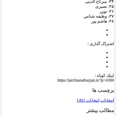
۳۴- میرتاج الدینی
۳۵- نصیری
۳۶- نوین
۳۷- وظیفه شناس
۳۸- هاشم پور
اشتراک گذاری :
لینک کوتاه :
https://jarchiazarbayjan.ir/?p=4300
برچسب ها
انتخابات
انتخابات 1402
مطالب بیشتر