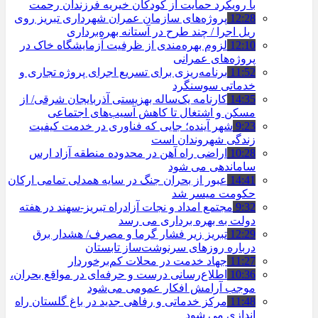
با رویکرد حمایت از کودکان خیریه فرزندان رحمت
12:28
پروژه‌های سازمان عمران شهرداری تبریز روی
ریل اجرا / چند طرح در آستانه بهره‌برداری
12:10
لزوم بهره‌مندی از ظرفیت آزمایشگاه خاک در
پروژه‌های عمرانی
11:52
برنامه‌ریزی برای تسریع اجرای پروژه تجاری و
خدماتی سوسنگرد
14:35
کارنامه یک‌ساله بهزیستی آذربایجان شرقی/ از
مسکن و اشتغال تا کاهش آسیب‌های اجتماعی
9:23
شهر آینده؛ جایی که فناوری در خدمت کیفیت
زندگی شهروندان است
10:28
اراضی راه آهن در محدوده منطقه آزاد ارس
ساماندهی می شود
14:41
عبور از بحران جنگ در سایه همدلی تمامی ارکان
حکومت میسر شد
9:32
مجتمع امداد و نجات آزادراه تبریز-سهند در هفته
دولت به بهره ‌برداری می‌ رسد
12:29
تبریز زیر فشار گرما و مصرف/ هشدار برق
درباره روزهای سرنوشت‌ساز تابستان
11:27
جهاد خدمت در محلات کم‌برخوردار
10:36
اطلاع‌رسانی درست و حرفه‌ای در مواقع بحران،
موجب آرامش افکار عمومی می‌شود
11:48
مرکز خدماتی و رفاهی جدید در باغ گلستان راه
اندازی می شود