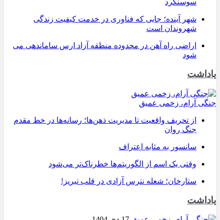
سوسنگرد
شهر آینده؛ جایی که فناوری در خدمت کیفیت زندگی
شهروندان است
اراضی راه آهن در محدوده منطقه آزاد ارس ساماندهی می
شود
یاداشت
جنگی آرام، زخمی عمیق
از تحریف واقعیت تا مدیریت ذهن‌ها؛ رسانه‌ها در خط مقدم
جنگ روان
سانسور به مثابه اعتراف
وقتی یک اسم از الگوریتم‌ها خطرناک‌تر می‌شود
ستارخان؛ شعله نترس آزادی در قلب تبریز!
یاداشت
17 دی 1404