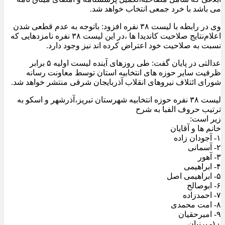
می باشد با خرد جمعی انتخاب خواهد شد.
وی در رابطه با لیست ۳۸ نفره افزود: باتوجه به عدم قطعی شدن
اعلام‌نتایج صلاحیت کاندیدا ها ،در این لیست ۳۸ نفره نامزدهایی که
نسبت به صلاحیت خود اعتراض کرده اند نیز وجود دارد.
عدالتی در پایان گفت: طی روزهای آینده لیست اولیه ۵ برابر
ظرفیت سایر حوزه های انتخابیه استان توسط معاونت رسانه
شورای ائتلاف نیروهای انقلاب آذربایجان شرقی منتشر خواهد شد.
لیست ۳۸ نفره حوزه انتخابیه شهرستان تبریز،آذرشهر و اسکو به
ترتیب حروف الفبا به شرح
زیر است:
خانم ها و آقایان
۱- آجودان زاده
۲- آسمانی
۳- آهور
۴- ابراهیمی
۵- ابراهیمی اصل
۶- ابوصالح
۷- احمدزاده
۸- امت محمدی
۹- امیرحقیان
۱۰- پرنیان