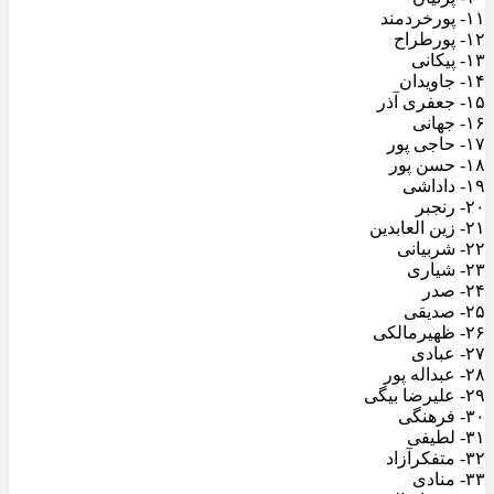
۱۱- پورخردمند
۱۲- پورطراح
۱۳- پیکانی
۱۴- جاویدان
۱۵- جعفری آذر
۱۶- جهانی
۱۷- حاجی پور
۱۸- حسن پور
۱۹- داداشی
۲۰- رنجبر
۲۱- زین العابدین
۲۲- شربیانی
۲۳- شیاری
۲۴- صدر
۲۵- صدیقی
۲۶- ظهیرمالکی
۲۷- عبادی
۲۸- عبداله پور
۲۹- علیرضا بیگی
۳۰- فرهنگی
۳۱- لطیفی
۳۲- متفکرآزاد
۳۳- منادی