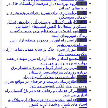
12:10
لزوم بهره‌مندی از ظرفیت آزمایشگاه خاک در
پروژه‌های عمرانی
11:52
برنامه‌ریزی برای تسریع اجرای پروژه تجاری و
خدماتی سوسنگرد
14:35
کارنامه یک‌ساله بهزیستی آذربایجان شرقی/ از
مسکن و اشتغال تا کاهش آسیب‌های اجتماعی
9:23
شهر آینده؛ جایی که فناوری در خدمت کیفیت
زندگی شهروندان است
10:28
اراضی راه آهن در محدوده منطقه آزاد ارس
ساماندهی می شود
14:41
عبور از بحران جنگ در سایه همدلی تمامی ارکان
حکومت میسر شد
9:32
مجتمع امداد و نجات آزادراه تبریز-سهند در هفته
دولت به بهره ‌برداری می‌ رسد
12:29
تبریز زیر فشار گرما و مصرف/ هشدار برق
درباره روزهای سرنوشت‌ساز تابستان
11:27
جهاد خدمت در محلات کم‌برخوردار
10:36
اطلاع‌رسانی درست و حرفه‌ای در مواقع بحران،
موجب آرامش افکار عمومی می‌شود
11:48
مرکز خدماتی و رفاهی جدید در باغ گلستان راه
اندازی می شود
10:30
افزایش محدوده تردد خودروهای ارس‌پلاک به
استان‌های شمال و شمال‌غرب کشور