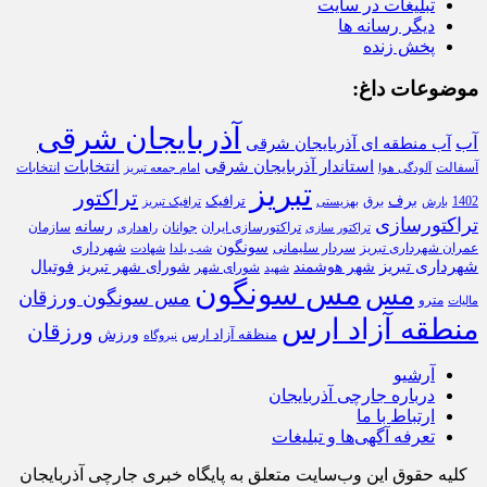
تبلیغات در سایت
دیگر رسانه ها
پخش زنده
موضوعات داغ:
آذربایجان شرقی
آب
آب منطقه ای آذربایجان شرقی
استاندار آذربایجان شرقی
انتخابات
آسفالت
انتخابات
آلودگی هوا
امام جمعه تبریز
تبریز
تراکتور
برف
ترافیک
1402
برق
بارش
بهزیستی
ترافیک تبریز
تراکتورسازی
رسانه
تراکتورسازی ایران
سازمان
جوانان
تراکتور سازی
راهداری
سونگون
شهرداری
عمران شهرداری تبریز
سردار سلیمانی
شب یلدا
شهادت
شهرداری تبریز
فوتبال
شهر هوشمند
شورای شهر تبریز
شورای شهر
شهید
مس سونگون
مس
مس سونگون ورزقان
مترو
مالیات
منطقه آزاد ارس
ورزقان
ورزش
منظقه آزاد ارس
نیروگاه
آرشیو
درباره جارچی آذربایجان
ارتباط با ما
تعرفه آگهی‌ها و تبلیغات
کلیه حقوق این وب‌سایت متعلق به پایگاه خبری جارچی آذربایجان