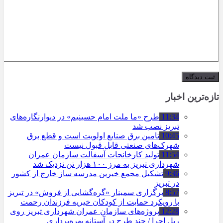
تازه‌ترین اخبار
11:34
طرح «ما ملت امام حسینیم» در دیوارنگاره‌های
تبریز نصب شد
10:45
تامین برق صنایع اولویت است و قطع برق
شهرک‌های صنعتی قابل قبول نیست
11:54
تولید کارخانجات آسفالت سازمان عمران
شهرداری تبریز به مرز ۱۰۰ هزار تن نزدیک شد
9:36
تشکیل مجمع خیرین مدرسه ‌ساز خارج از کشور
در تبریز
8:57
برگزاری سمینار «گره‌گشایی از فروش» در تبریز
با رویکرد حمایت از کودکان خیریه فرزندان رحمت
12:28
پروژه‌های سازمان عمران شهرداری تبریز روی
ریل اجرا / چند طرح در آستانه بهره‌برداری