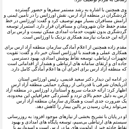
وی همچنین با اشاره به رشد مستمر سفرها و حضور گسترده
گردشگران در منطقه آزاد ارس، نقش اورژانس را در تأمین ایمنی و
آرامش مسافران بسیار مهم توصیف کرد و گفت: اورژانس در خط
مقدم حفظ جان شهروندان و مسافران قرار دارد. استمرار توسعه
گردشگری بدون تقویت خدمات امدادی ممکن نیست و ارس برای
ارائه این خدمات نیازمند همکاری نزدیک با اورژانس است.
مقدم‌ زاده همچنین از اعلام آمادگی سازمان منطقه آزاد ارس برای
همکاری عملی و هدفمند با اورژانس استان خبر داد و گفت: تقویت
تجهیزات ارتباطی، توسعه نقاط پوشش امدادی، بهبود دسترسی
جاده‌ ای و ارتقای سامانه‌ های ارتباطی و هشدار از اقداماتی است
که منطقه آزاد ارس برای اجرای آن‌ ها اعلام آمادگی کامل دارد.
در ادامه این دیدار دکتر سعید قدیمی، رئیس اورژانس استان
آذربایجان شرقی با قدردانی از رویکرد حمایتی منطقه آزاد ارس
اظهار کرد: ارائه خدمات سریع و استاندارد اورژانس در منطقه آزاد
ارس به‌ دلیل حجم بالای تردد و گستردگی جغرافیایی این محدوده،
یک ضرورت جدی است و همکاری سازمان منطقه آزاد ارس
می‌تواند زمان رسیدن بر بالین بیمار را کاهش دهد.
او در پایان با تشریح بخشی از نیازهای موجود افزود: به‌ روزرسانی
سیستم‌ های ارتباطی بی‌سیم، توسعه پایگاه‌ های امدادی و بهبود
نقاط حادثه‌ خیز از اولویت‌ های ما در ارس است و امیدواریم با