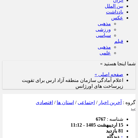
ایران
بین الملل
یادداشت
عکس
مذهبی
ورزشی
سیاسی
فیلم
مذهبی
علمی
شما اینجا هستید »
صفحه اصلی »
اعلام آمادگی سازمان منطقه آزاد ارس برای تقویت
زیرساخت‌ های اورژانس
گروه :
آخرین اخبار
/
اجتماعی
/
استان ها
/
اقتصادی
پ
شناسه :
6767
15 اردیبهشت 1405 - 11:12
81 بازدید
۰
دیدگاه