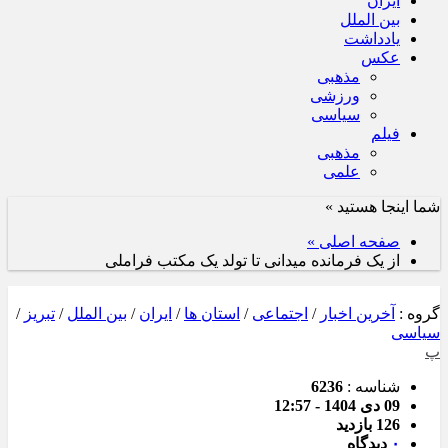
ایران
بین الملل
یادداشت
عکس
مذهبی
ورزشی
سیاسی
فیلم
مذهبی
علمی
شما اینجا هستید »
صفحه اصلی »
از یک فرمانده میدانی تا تولد یک مکتب فراملی
گروه :
آخرین اخبار
/
اجتماعی
/
استان ها
/
ایران
/
بین الملل
/
تبریز
/
سیاسی
پ
شناسه :
6236
09 دی 1404 - 12:57
126 بازدید
۰
دیدگاه