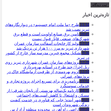
تازه‌ترین اخبار
11:34
طرح «ما ملت امام حسینیم» در دیوارنگاره‌های
تبریز نصب شد
10:45
تامین برق صنایع اولویت است و قطع برق
شهرک‌های صنعتی قابل قبول نیست
11:54
تولید کارخانجات آسفالت سازمان عمران
شهرداری تبریز به مرز ۱۰۰ هزار تن نزدیک شد
9:36
تشکیل مجمع خیرین مدرسه ‌ساز خارج از کشور
در تبریز
12:28
پروژه‌های سازمان عمران شهرداری تبریز روی
ریل اجرا / چند طرح در آستانه بهره‌برداری
12:10
لزوم بهره‌مندی از ظرفیت آزمایشگاه خاک در
پروژه‌های عمرانی
11:52
برنامه‌ریزی برای تسریع اجرای پروژه تجاری و
خدماتی سوسنگرد
14:35
کارنامه یک‌ساله بهزیستی آذربایجان شرقی/ از
مسکن و اشتغال تا کاهش آسیب‌های اجتماعی
9:23
شهر آینده؛ جایی که فناوری در خدمت کیفیت
زندگی شهروندان است
10:28
اراضی راه آهن در محدوده منطقه آزاد ارس