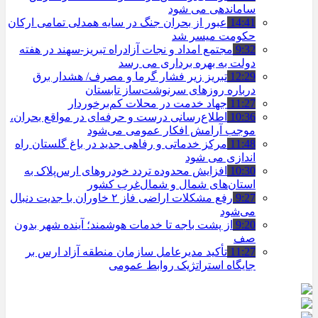
ساماندهی می شود
14:41
عبور از بحران جنگ در سایه همدلی تمامی ارکان
حکومت میسر شد
9:32
مجتمع امداد و نجات آزادراه تبریز-سهند در هفته
دولت به بهره ‌برداری می‌ رسد
12:29
تبریز زیر فشار گرما و مصرف/ هشدار برق
درباره روزهای سرنوشت‌ساز تابستان
11:27
جهاد خدمت در محلات کم‌برخوردار
10:36
اطلاع‌رسانی درست و حرفه‌ای در مواقع بحران،
موجب آرامش افکار عمومی می‌شود
11:48
مرکز خدماتی و رفاهی جدید در باغ گلستان راه
اندازی می شود
10:30
افزایش محدوده تردد خودروهای ارس‌پلاک به
استان‌های شمال و شمال‌غرب کشور
9:27
رفع مشکلات اراضی فاز ۲ خاوران با جدیت دنبال
می‌شود
9:20
از پشت باجه تا خدمات هوشمند؛ آینده شهر بدون
صف
11:27
تأکید مدیرعامل سازمان منطقه آزاد ارس بر
جایگاه استراتژیک روابط عمومی