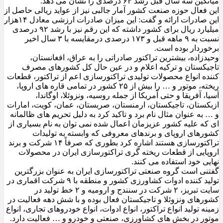
میانگین سه سال قبل رشد ۶۴ درصدی را نشان می دهد.
این فعال حوزه صنعت کشور آمار جالبی نیز از عواید ریالی حاصل از
این صادرات ارائه و گفت: این میزان صادرات ارزشی معادل ۱۴هزار
میلیارد ریال برای کشور داشته که این رقم نیز با رشد ۹۲ درصدی
نسبت به ۹ ماهه قبل و ۱۷۳ درصدی درمقایسه با ۳ سال اخیر
برخوردار بوده است.
وحیدزاده، بیشترین تراکتور صادراتی را به عراق، افغانستان،
تاجیکستان و ترکیه اعلام و در عین حال کل کشورهای مصرف
کننده انواع محصولات تولیدی تراکتورسازی اعم از تراکتور، قطعات
ریخته، موتور و … را بیش از ۲۵ کشور در تمامی قاره های اروپا،
آسیا، آفریقا و حتی آمریکا از جمله روسیه، ونزوئلا، اوگاندا،
ازبکستان، تاجیکستان، ارمنستان، صربستان، عمان، کویت، امارات
و … به عنوان مثال نام برد و تاکید کرد به دلیل تحریم های ظالمانه
ای که علیه کشور عزیزمان اعمال شده نمی توان به نام بسیاری از
کشورهای اروپای و برندهای معروفی که وابسته به تولیدات
تراکتورسازی هستند اشاره کرد بطوری که صرفاً ۱۴ شرکت و برند
اروپایی از قطعات ریخته گری تراکتورسازی ایران در محصولات
نهایی خود استفاده می کنند.
گفتنی است گروه صنعتی تراکتورسازی ایران به عنوان بزرگترین
تولید کننده ادوات کشاورزی کشور و منطقه با ۹ شرکت اقماری در
سایت تبریز، ۲ شرکت در سنندج و ارومیه و ۲ خط تولید در
کشورهای ونزوئلا و تاجیکستان فعال بوده و با شش دهه فعالیت در
زمینه تولید انواع تراکتور، انواع ادوات، انواع خودروهای تجاری، انواع
موتور در بخش های کشاورزی، صنعتی و خودرو و … فعالیت دارد.