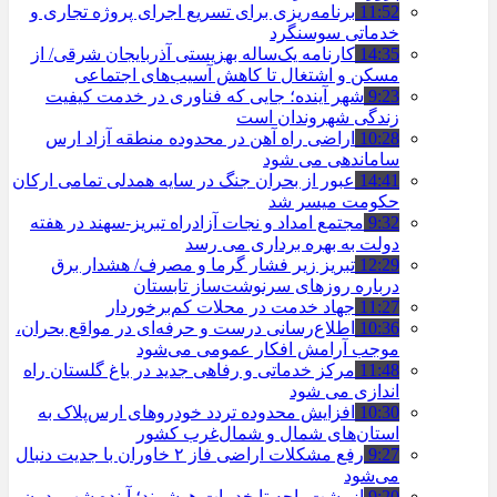
11:52
برنامه‌ریزی برای تسریع اجرای پروژه تجاری و
خدماتی سوسنگرد
14:35
کارنامه یک‌ساله بهزیستی آذربایجان شرقی/ از
مسکن و اشتغال تا کاهش آسیب‌های اجتماعی
9:23
شهر آینده؛ جایی که فناوری در خدمت کیفیت
زندگی شهروندان است
10:28
اراضی راه آهن در محدوده منطقه آزاد ارس
ساماندهی می شود
14:41
عبور از بحران جنگ در سایه همدلی تمامی ارکان
حکومت میسر شد
9:32
مجتمع امداد و نجات آزادراه تبریز-سهند در هفته
دولت به بهره ‌برداری می‌ رسد
12:29
تبریز زیر فشار گرما و مصرف/ هشدار برق
درباره روزهای سرنوشت‌ساز تابستان
11:27
جهاد خدمت در محلات کم‌برخوردار
10:36
اطلاع‌رسانی درست و حرفه‌ای در مواقع بحران،
موجب آرامش افکار عمومی می‌شود
11:48
مرکز خدماتی و رفاهی جدید در باغ گلستان راه
اندازی می شود
10:30
افزایش محدوده تردد خودروهای ارس‌پلاک به
استان‌های شمال و شمال‌غرب کشور
9:27
رفع مشکلات اراضی فاز ۲ خاوران با جدیت دنبال
می‌شود
9:20
از پشت باجه تا خدمات هوشمند؛ آینده شهر بدون