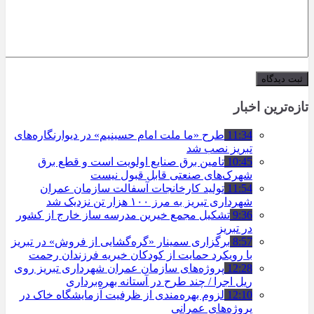
تازه‌ترین اخبار
11:34
طرح «ما ملت امام حسینیم» در دیوارنگاره‌های
تبریز نصب شد
10:45
تامین برق صنایع اولویت است و قطع برق
شهرک‌های صنعتی قابل قبول نیست
11:54
تولید کارخانجات آسفالت سازمان عمران
شهرداری تبریز به مرز ۱۰۰ هزار تن نزدیک شد
9:36
تشکیل مجمع خیرین مدرسه ‌ساز خارج از کشور
در تبریز
8:57
برگزاری سمینار «گره‌گشایی از فروش» در تبریز
با رویکرد حمایت از کودکان خیریه فرزندان رحمت
12:28
پروژه‌های سازمان عمران شهرداری تبریز روی
ریل اجرا / چند طرح در آستانه بهره‌برداری
12:10
لزوم بهره‌مندی از ظرفیت آزمایشگاه خاک در
پروژه‌های عمرانی