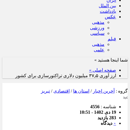
ایران
بین الملل
یادداشت
عکس
مذهبی
ورزشی
سیاسی
فیلم
مذهبی
علمی
شما اینجا هستید »
صفحه اصلی »
ارز آوری ۳۷٫۵ میلیون دلاری تراکتورسازی برای کشور
گروه :
آخرین اخبار
/
استان ها
/
اقتصادی
/
تبریز
پ
شناسه :
4556
19 دی 1402 - 10:51
283 بازدید
۰
دیدگاه