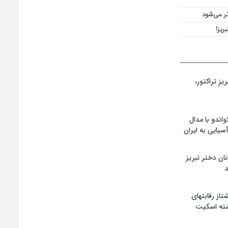
تر می‌شود
ریز!
زِ تراکتور،
اندو با مدال
سیایی به ایران
ان دختر تبریز
د
تاز رقابتهای
شته اسکیت