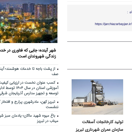
جهاد خدمت در محلات کم‌برخور
11:27
ه :
اطلاع‌رسانی درست و حرفه‌ای 
10:36
بحران، موجب آرامش افکار عمومی می
https://jarchiazarbayjan.i
مرکز خدماتی و رفاهی جدید د
11:48
راه اندازی می شود
افزایش محدوده تردد خودروها
10:30
استان‌های شمال و شمال‌غرب کشور
شهر آینده؛ جایی که فناوری در خ
رفع مشکلات ا
زندگی شهروندان است
9:27
دنبال می‌شود
از پشت باجه تا خدمات هوشمند؛ آین
از پشت باجه تا خدمات هوشمند
9:20
صف
بدون صف
کسب عنوان نخست در ارزیابی کیفیت 
آموزشی استان در سال ۴
توسعه و تجهیز مدارس آذربایجان شرقی
تبریز کهن، مادرشهری پرارج و افتخار ک
ننشست
باغ میوه شهید ماکان؛ یادمان سبز ش
میناب در تبریز
تولید کارخانجات آسفالت
سازمان عمران شهرداری تبریز