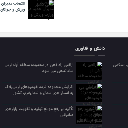
انتصاب مدیران 
ورزش و جوانان
دانش و فناوری
ب اسلامی
اراضی راه آهن در محدوده منطقه آزاد ارس
ساماندهی می شود
افزایش محدوده تردد خودروهای ارس‌پلاک
به استان‌های شمال و شمال‌غرب کشور
تأکید بر رفع موانع تولید و تقویت بازارهای
صادراتی