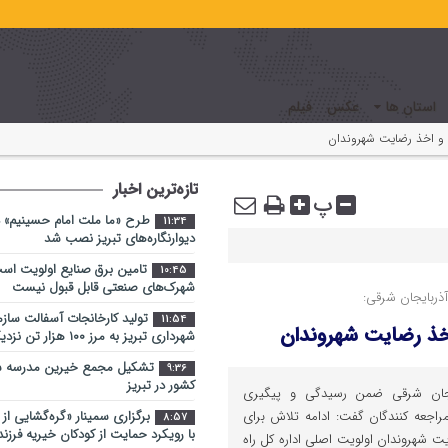
استان ها
عکس
فیلم
 و اخذ رضایت شهروندان
تازه‌ترین اخبار
پ
طرح «ما ملت امام حسینیم» د
11:34
دیوارنگاره‌های تبریز نصب شد
تامین برق صنایع اولویت اس
10:45
شهرک‌های صنعتی قابل قبول نیست
ذربایجان شرقی:
تولید کارخانجات آسفالت ساز
11:54
خذ رضایت شهروندان
شهرداری تبریز به مرز ۱۰۰ هزار تن نزدیک شد
تشکیل مجمع خیرین مدرسه ‌سا
9:36
کشور در تبریز
ایجان شرقی ضمن رسیدگی و پیگیری
اجعه کنندگان گفت: ادامه تلاش برای
برگزاری سمینار «گره‌گشایی از
8:57
با رویکرد حمایت از کودکان خیریه فرز
 شهروندان اولویت اصلی اداره کل راه