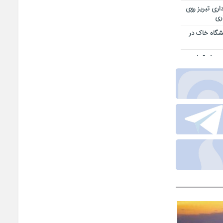
اری تبریز روی
اری
یشگاه خاک در
 پروژه تجاری و
بایجان شرقی/ از
اجتماعی
ر خدمت کیفیت
قه آزاد ارس
همدلی تمامی
یز-سهند در
هشدار برق