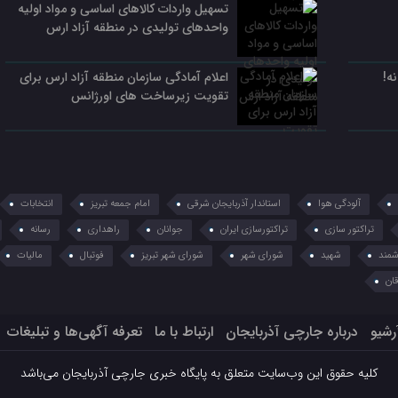
تسهیل واردات کالاهای اساسی و مواد اولیه
واحدهای تولیدی در منطقه آزاد ارس
ه!
اعلام آمادگی سازمان منطقه آزاد ارس برای
تقویت زیرساخت‌ های اورژانس
آلودگی هوا
استاندار آذربایجان شرقی
امام جمعه تبریز
انتخابات
تراکتور سازی
تراکتورسازی ایران
جوانان
راهداری
رسانه
مند
شهید
شورای شهر
شورای شهر تبریز
فوتبال
مالیات
ان
رشیو
درباره جارچی آذربایجان
ارتباط با ما
تعرفه آگهی‌ها و تبلیغات
کلیه حقوق این وب‌سایت متعلق به پایگاه خبری جارچی آذربایجان می‌باشد