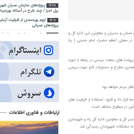
پروژه‌های سازمان عمران شهرد
12:28
ریل اجرا / چند طرح در آستانه بهره‌برد
لزوم بهره‌مندی از ظرفیت آزما
12:10
پروژه‌های عمرانی
استان و مدیران و معاونین این اداره کل و
برنامه‌ریزی برای تسریع اجرای
11:52
خدماتی سوسنگرد
 در مصلی اعظم حضرت امام خمینی ( ره)
کارنامه یک‌ساله بهزیستی آذر
14:35
مسکن و اشتغال تا کاهش آسیب‌های 
پرونده های متعدد مردمی در رابطه با حوزه
شهر آینده؛ جایی که فناوری د
9:23
عماری مطرح و دستورات لازم جهت بررسی
زندگی شهروندان است
اراضی راه آهن در محدوده منط
10:28
ساماندهی می شود
ظار مردم خواهد بود.
عبور از بحران جنگ در سایه 
14:41
ارکان حکومت میسر شد
قرار داد و افزود: استفاده از ظرفیت های
ولین در سطوح مختلف است.
مجتمع امداد و نجات آزادراه تبر
9:32
ارتباطات و فناوری اطلاعات
هفته دولت به بهره ‌برداری می‌ رسد
یر کل و معاونین اداره کل راه و شهرسازی
تبریز زیر فشار گرما و مصرف/ 
12:29
 به مشکلات شهروندان رسیدگی شد.
درباره روزهای سرنوشت‌ساز تابستان