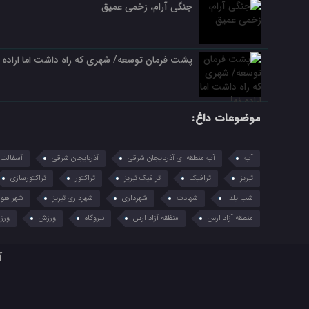
جنگی آرام، زخمی عمیق
پشت فرمان توسعه/ شهری که راه داشت اما اراده ن
موضوعات داغ:
آب
آب منطقه ای آذربایجان شرقی
آذربایجان شرقی
آسفالت
تبریز
ترافیک
ترافیک تبریز
تراکتور
تراکتورسازی
شب یلدا
شهادت
شهرداری
شهرداری تبریز
شهر هوش
منطقه آزاد ارس
منظقه آزاد ارس
نیروگاه
ورزش
ورزق
آ