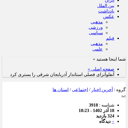
ایران
بین الملل
یادداشت
عکس
مذهبی
ورزشی
سیاسی
فیلم
مذهبی
علمی
شما اینجا هستید »
صفحه اصلی »
آنفلوآنزای فصلی استاندار آذربایجان شرقی را بستری کرد
گروه :
آخرین اخبار
/
اجتماعی
/
استان ها
پ
شناسه :
3918
18 آذر 1402 - 18:23
324 بازدید
۰
دیدگاه