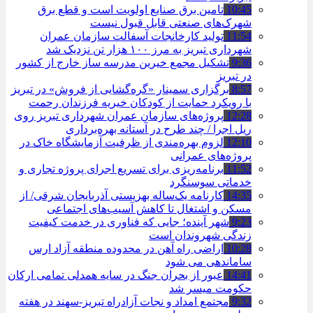
10:45
تامین برق صنایع اولویت است و قطع برق
شهرک‌های صنعتی قابل قبول نیست
11:54
تولید کارخانجات آسفالت سازمان عمران
شهرداری تبریز به مرز ۱۰۰ هزار تن نزدیک شد
9:36
تشکیل مجمع خیرین مدرسه ‌ساز خارج از کشور
در تبریز
8:57
برگزاری سمینار «گره‌گشایی از فروش» در تبریز
با رویکرد حمایت از کودکان خیریه فرزندان رحمت
12:28
پروژه‌های سازمان عمران شهرداری تبریز روی
ریل اجرا / چند طرح در آستانه بهره‌برداری
12:10
لزوم بهره‌مندی از ظرفیت آزمایشگاه خاک در
پروژه‌های عمرانی
11:52
برنامه‌ریزی برای تسریع اجرای پروژه تجاری و
خدماتی سوسنگرد
14:35
کارنامه یک‌ساله بهزیستی آذربایجان شرقی/ از
مسکن و اشتغال تا کاهش آسیب‌های اجتماعی
9:23
شهر آینده؛ جایی که فناوری در خدمت کیفیت
زندگی شهروندان است
10:28
اراضی راه آهن در محدوده منطقه آزاد ارس
ساماندهی می شود
14:41
عبور از بحران جنگ در سایه همدلی تمامی ارکان
حکومت میسر شد
9:32
مجتمع امداد و نجات آزادراه تبریز-سهند در هفته