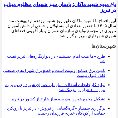
باغ میوه شهید ماکان؛ یادمان سبز شهدای مظلوم میناب
در تبریز
آیین افتتاح باغ میوه ماکان ظهر روز شنبه نوزدهم اردیبهشت ماه
سال ۱۴۰۵ با حضور تعدادی از مسئولان و جمعی از دانش آموزان
تبریزی در مجتمع تولیدی سازمان عمران و باز آفرینی فضاهای
شهری شهرداری تبریز برگزار شد.
شهرستان‌ها
طرح «ما ملت امام حسینیم» در دیوارنگاره‌های تبریز نصب
شد
تامین برق صنایع اولویت است و قطع برق شهرک‌های صنعتی
قابل قبول نیست
تولید کارخانجات آسفالت سازمان عمران شهرداری تبریز به
مرز ۱۰۰ هزار تن نزدیک شد
تشکیل مجمع خیرین مدرسه ‌ساز خارج از کشور در تبریز
برگزاری سمینار «گره‌گشایی از فروش» در تبریز با رویکرد
حمایت از کودکان خیریه فرزندان رحمت