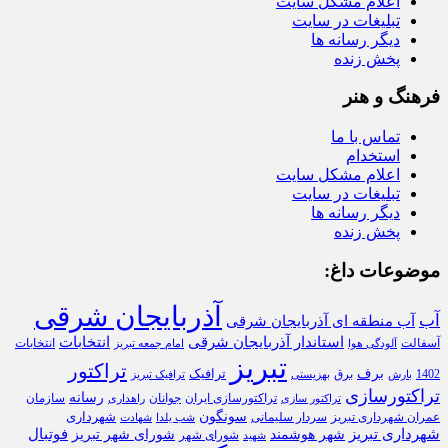
اعلام مشکل سایت
تبلیغات در سایت
دیگر رسانه ها
پخش زنده
فرهنگ و هنر
تماس با ما
استخدام
اعلام مشکل سایت
تبلیغات در سایت
دیگر رسانه ها
پخش زنده
موضوعات داغ:
آذربایجان شرقی
آب
آب منطقه ای آذربایجان شرقی
استاندار آذربایجان شرقی
انتخابات
آسفالت
انتخابات
آلودگی هوا
امام جمعه تبریز
تبریز
تراکتور
برف
ترافیک
1402
برق
بارش
بهزیستی
ترافیک تبریز
تراکتورسازی
رسانه
تراکتورسازی ایران
سازمان
جوانان
تراکتور سازی
راهداری
سونگون
شهرداری
عمران شهرداری تبریز
سردار سلیمانی
شب یلدا
شهادت
شهرداری تبریز
فوتبال
شهر هوشمند
شورای شهر تبریز
شورای شهر
شهید