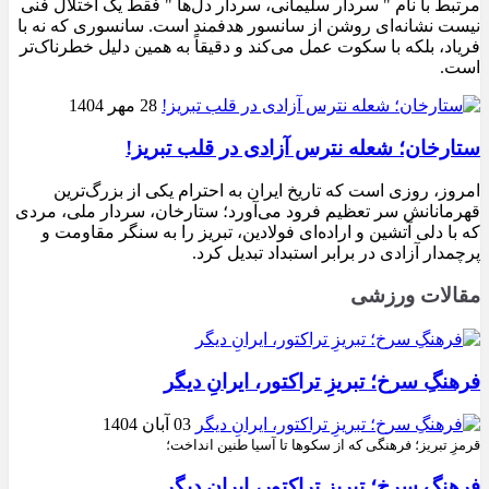
مرتبط با نام " سردار سلیمانی، سردار دل‌ها " فقط یک اختلال فنی
نیست نشانه‌ای روشن از سانسور هدفمند است. سانسوری که نه با
فریاد، بلکه با سکوت عمل می‌کند و دقیقاً به همین دلیل خطرناک‌تر
است.
28 مهر 1404
ستارخان؛ شعله نترس آزادی در قلب تبریز!
امروز، روزی است که تاریخ ایران به احترام یکی از بزرگ‌ترین
قهرمانانش سر تعظیم فرود می‌آورد؛ ستارخان، سردار ملی، مردی
که با دلی آتشین و اراده‌ای فولادین، تبریز را به سنگر مقاومت و
پرچمدار آزادی در برابر استبداد تبدیل کرد.
مقالات ورزشی
فرهنگِ سرخ؛ تبریزِ تراکتور، ایرانِ دیگر
03 آبان 1404
قرمزِ تبریز؛ فرهنگی که از سکوها تا آسیا طنین انداخت؛
فرهنگِ سرخ؛ تبریزِ تراکتور، ایرانِ دیگر