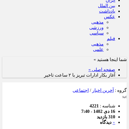
ایران
بین الملل
یادداشت
عکس
مذهبی
ورزشی
سیاسی
فیلم
مذهبی
علمی
شما اینجا هستید »
صفحه اصلی »
آغاز بکار ادارات تبریز با ۲ ساعت تاخیر
گروه :
آخرین اخبار
/
اجتماعی
پ
شناسه :
4221
16 دی 1402 - 7:40
310 بازدید
۰
دیدگاه