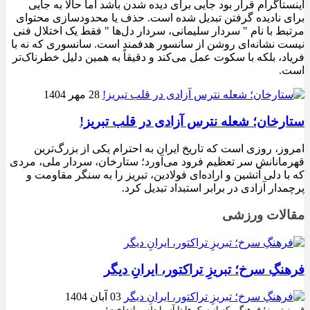
اینستاگرام قرار بود جایی برای دیده شدن باشد اما حالا به جایی
برای نادیده گرفتن تبدیل شده است. حذف یا محدودسازی محتوای
مرتبط با نام " سردار سلیمانی، سردار دل‌ها " فقط یک اختلال فنی
نیست نشانه‌ای روشن از سانسور هدفمند است. سانسوری که نه با
فریاد، بلکه با سکوت عمل می‌کند و دقیقاً به همین دلیل خطرناک‌تر
است.
28 مهر 1404
ستارخان؛ شعله نترس آزادی در قلب تبریز!
امروز، روزی است که تاریخ ایران به احترام یکی از بزرگ‌ترین
قهرمانانش سر تعظیم فرود می‌آورد؛ ستارخان، سردار ملی، مردی
که با دلی آتشین و اراده‌ای فولادین، تبریز را به سنگر مقاومت و
پرچمدار آزادی در برابر استبداد تبدیل کرد.
مقالات ورزشی
فرهنگِ سرخ؛ تبریزِ تراکتور، ایرانِ دیگر
03 آبان 1404
قرمزِ تبریز؛ فرهنگی که از سکوها تا آسیا طنین انداخت؛