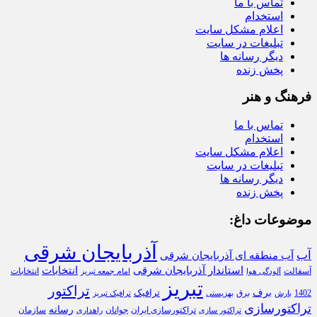
تماس با ما
استخدام
اعلام مشکل سایت
تبلیغات در سایت
دیگر رسانه ها
پخش زنده
فرهنگ و هنر
تماس با ما
استخدام
اعلام مشکل سایت
تبلیغات در سایت
دیگر رسانه ها
پخش زنده
موضوعات داغ:
آذربایجان شرقی
آب
آب منطقه ای آذربایجان شرقی
استاندار آذربایجان شرقی
انتخابات
آسفالت
انتخابات
آلودگی هوا
امام جمعه تبریز
تبریز
تراکتور
برف
ترافیک
1402
برق
بارش
بهزیستی
ترافیک تبریز
تراکتورسازی
رسانه
تراکتورسازی ایران
سازمان
جوانان
تراکتور سازی
راهداری