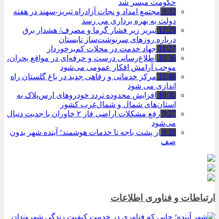
حکومت میسر شد
9:32
مجتمع امداد و نجات آزادراه تبریز-سهند در هفته
دولت به بهره ‌برداری می‌ رسد
12:29
تبریز زیر فشار گرما و مصرف/ هشدار برق
درباره روزهای سرنوشت‌ساز تابستان
11:27
جهاد خدمت در محلات کم‌برخوردار
10:36
اطلاع‌رسانی درست و حرفه‌ای در مواقع بحران،
موجب آرامش افکار عمومی می‌شود
11:48
مرکز خدماتی و رفاهی جدید در باغ گلستان راه
اندازی می شود
10:30
افزایش محدوده تردد خودروهای ارس‌پلاک به
استان‌های شمال و شمال‌غرب کشور
9:27
رفع مشکلات اراضی فاز ۲ خاوران با جدیت دنبال
می‌شود
9:20
از پشت باجه تا خدمات هوشمند؛ آینده شهر بدون
صف
ارتباطات و فناوری اطلاعات