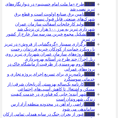
11:34
طرح «ما ملت امام حسینیم» در دیوارنگاره‌های
تبریز نصب شد
10:45
تامین برق صنایع اولویت است و قطع برق
شهرک‌های صنعتی قابل قبول نیست
11:54
تولید کارخانجات آسفالت سازمان عمران
شهرداری تبریز به مرز ۱۰۰ هزار تن نزدیک شد
9:36
تشکیل مجمع خیرین مدرسه ‌ساز خارج از کشور
در تبریز
8:57
برگزاری سمینار «گره‌گشایی از فروش» در تبریز
با رویکرد حمایت از کودکان خیریه فرزندان رحمت
12:28
پروژه‌های سازمان عمران شهرداری تبریز روی
ریل اجرا / چند طرح در آستانه بهره‌برداری
12:10
لزوم بهره‌مندی از ظرفیت آزمایشگاه خاک در
پروژه‌های عمرانی
11:52
برنامه‌ریزی برای تسریع اجرای پروژه تجاری و
خدماتی سوسنگرد
14:35
کارنامه یک‌ساله بهزیستی آذربایجان شرقی/ از
مسکن و اشتغال تا کاهش آسیب‌های اجتماعی
9:23
شهر آینده؛ جایی که فناوری در خدمت کیفیت
زندگی شهروندان است
10:28
اراضی راه آهن در محدوده منطقه آزاد ارس
ساماندهی می شود
14:41
عبور از بحران جنگ در سایه همدلی تمامی ارکان