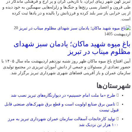
تبریز کهن شهر زیبای ایران، با تاریخی گران و پر ارج و فرهنگی ماندگار در
طی قرون و اعصار بسی رنج‌ها و جنگ‌ها و زلزله‌هایی سهمگین به خود دیده و
از پی خرابی باز سر بلند کرده و فرزنانش را بالیده و در یادها ثبت کرده
است.
20
اردیبهشت 1405
باغ میوه شهید ماکان؛ یادمان سبز شهدای
مظلوم میناب در تبریز
آیین افتتاح باغ میوه ماکان ظهر روز شنبه نوزدهم اردیبهشت ماه سال ۱۴۰۵ با
حضور تعدادی از مسئولان و جمعی از دانش آموزان تبریزی در مجتمع تولیدی
سازمان عمران و باز آفرینی فضاهای شهری شهرداری تبریز برگزار شد.
شهرستان‌ها
طرح «ما ملت امام حسینیم» در دیوارنگاره‌های تبریز نصب شد
تامین برق صنایع اولویت است و قطع برق شهرک‌های صنعتی قابل
قبول نیست
تولید کارخانجات آسفالت سازمان عمران شهرداری تبریز به مرز
۱۰۰ هزار تن نزدیک شد