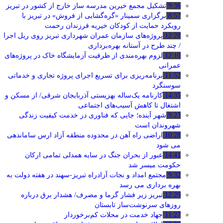
9:36
تشکیل مجمع خیرین مدرسه ‌ساز خارج از کشور در تبریز
8:57
برگزاری سمینار «گره‌گشایی از فروش» در تبریز با
رویکرد حمایت از کودکان خیریه فرزندان رحمت
12:28
پروژه‌های سازمان عمران شهرداری تبریز روی ریل اجرا
/ چند طرح در آستانه بهره‌برداری
12:10
لزوم بهره‌مندی از ظرفیت آزمایشگاه خاک در پروژه‌های
عمرانی
11:52
برنامه‌ریزی برای تسریع اجرای پروژه تجاری و خدماتی
سوسنگرد
14:35
کارنامه یک‌ساله بهزیستی آذربایجان شرقی/ از مسکن و
اشتغال تا کاهش آسیب‌های اجتماعی
9:23
شهر آینده؛ جایی که فناوری در خدمت کیفیت زندگی
شهروندان است
10:28
اراضی راه آهن در محدوده منطقه آزاد ارس ساماندهی
می شود
14:41
عبور از بحران جنگ در سایه همدلی تمامی ارکان
حکومت میسر شد
9:32
مجتمع امداد و نجات آزادراه تبریز-سهند در هفته دولت به
بهره ‌برداری می‌ رسد
12:29
تبریز زیر فشار گرما و مصرف/ هشدار برق درباره
روزهای سرنوشت‌ساز تابستان
11:27
جهاد خدمت در محلات کم‌برخوردار