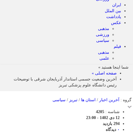
ایران
بین الملل
یادداشت
عکس
مذهبی
ورزشی
سیاسی
فیلم
مذهبی
علمی
شما اینجا هستید »
صفحه اصلی »
آخرین وضعیت جسمی استاندار آذربایجان شرقی با توضیحات
رئیس دانشگاه علوم پزشکی تبریز
گروه :
آخرین اخبار
/
استان ها
/
تبریز
/
سیاسی
پ
شناسه :
4205
12 دی 1402 - 23:00
294 بازدید
۰
دیدگاه