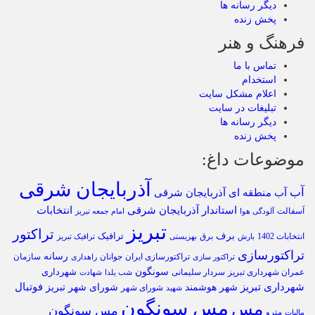
دیگر رسانه ها
پخش زنده
فرهنگ و هنر
تماس با ما
استخدام
اعلام مشکل سایت
تبلیغات در سایت
دیگر رسانه ها
پخش زنده
موضوعات داغ:
آذربایجان شرقی
آب
آب منطقه ای آذربایجان شرقی
استاندار آذربایجان شرقی
انتخابات
آسفالت
آلودگی هوا
امام جمعه تبریز
تبریز
تراکتور
برف
ترافیک
انتخابات 1402
برق
بارش
بهزیستی
ترافیک تبریز
تراکتورسازی
رسانه
تراکتورسازی ایران
سازمان
جوانان
تراکتور سازی
راهداری
سونگون
شهرداری
عمران شهرداری تبریز
سردار سلیمانی
شب یلدا
شهادت
شهرداری تبریز
فوتبال
شهر هوشمند
شورای شهر تبریز
شورای شهر
شهید
مس سونگون
مس
مس سونگون
مترو
مالیات