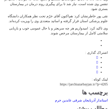
تنفس وی شده است، نیاز شد تا برای پیگیری روند درمان در بیمارستان
بستری شود.
نقی پور خاطرنشان کرد: هم‌اکنون آقای خرّم تحت نظر همکاران دانشگاه
علوم پزشکی استان قرار گرفته‌ و اساتید متعددی وی را ویزیت کرده‌اند.
وی تاکید کرد: امیدواریم هر چه سریعتر و با حال عمومی خوب و بازیابی
سلامتی کامل از بیمارستان مرخص شوند.
اشتراک گذاری :
لینک کوتاه :
https://jarchiazarbayjan.ir/?p=4205
برچسب ها
استاندار آذربایجان شرقی
عابدین خرم
مطالب بیشتر