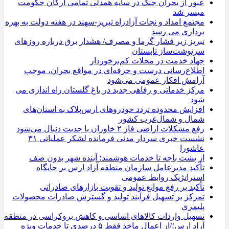
عبور از بحران جنگ در سایه همدلی تمامی ارکان حکومت
میسر شد
مجتمع امداد و نجات آزادراه تبریز-سهند در هفته دولت به بهره
‌برداری می‌ رسد
تبریز زیر فشار گرما و مصرف/ هشدار برق درباره روزهای
سرنوشت‌ساز تابستان
جهاد خدمت در محلات کم‌برخوردار
اطلاع‌رسانی درست و حرفه‌ای در مواقع بحران، موجب
آرامش افکار عمومی می‌شود
مرکز خدماتی و رفاهی جدید در باغ گلستان راه اندازی می
شود
افزایش محدوده تردد خودروهای ارس‌پلاک به استان‌های
شمال و شمال‌غرب کشور
رفع مشکلات اراضی فاز ۲ خاوران با جدیت دنبال می‌شود
نشست خبری سردار مدنی فرمانده لشکر عملیاتی ۳۱
عاشورا
از پشت باجه تا خدمات هوشمند؛ آینده شهر بدون صف
تأکید مدیرعامل سازمان منطقه آزاد ارس بر جایگاه
استراتژیک روابط عمومی
تأکید بر رفع موانع تولید و تقویت بازارهای صادراتی
تمرکز بر تسهیل فرآیند تولید و گسترش صادرات محصولات
پلیمری
تسهیل واردات کالاهای اساسی و کاهش بروکراسی در منطقه
آزاد ارس؛/از اعمال ماخذ فقط ۵ درصدی تا خدمات ویژه