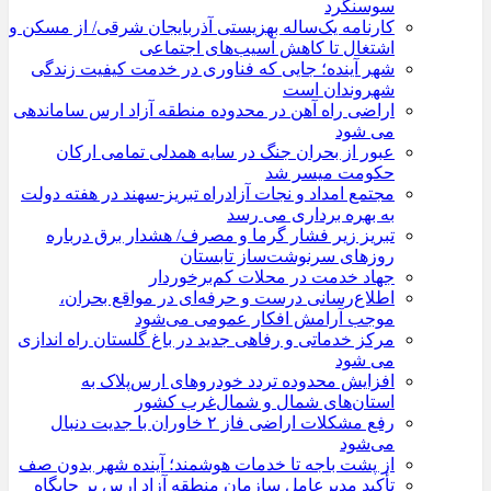
سوسنگرد
کارنامه یک‌ساله بهزیستی آذربایجان شرقی/ از مسکن و
اشتغال تا کاهش آسیب‌های اجتماعی
شهر آینده؛ جایی که فناوری در خدمت کیفیت زندگی
شهروندان است
اراضی راه آهن در محدوده منطقه آزاد ارس ساماندهی
می شود
عبور از بحران جنگ در سایه همدلی تمامی ارکان
حکومت میسر شد
مجتمع امداد و نجات آزادراه تبریز-سهند در هفته دولت
به بهره ‌برداری می‌ رسد
تبریز زیر فشار گرما و مصرف/ هشدار برق درباره
روزهای سرنوشت‌ساز تابستان
جهاد خدمت در محلات کم‌برخوردار
اطلاع‌رسانی درست و حرفه‌ای در مواقع بحران،
موجب آرامش افکار عمومی می‌شود
مرکز خدماتی و رفاهی جدید در باغ گلستان راه اندازی
می شود
افزایش محدوده تردد خودروهای ارس‌پلاک به
استان‌های شمال و شمال‌غرب کشور
رفع مشکلات اراضی فاز ۲ خاوران با جدیت دنبال
می‌شود
از پشت باجه تا خدمات هوشمند؛ آینده شهر بدون صف
تأکید مدیرعامل سازمان منطقه آزاد ارس بر جایگاه