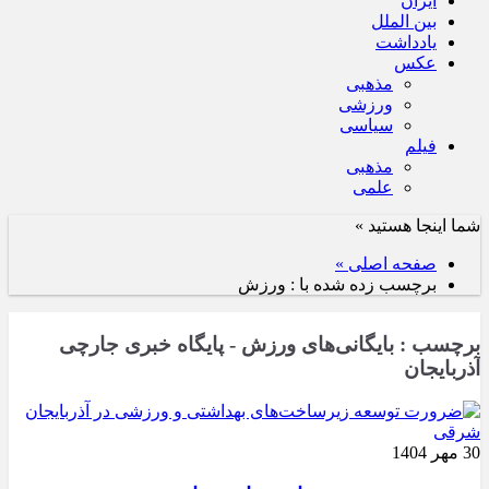
ایران
بین الملل
یادداشت
عکس
مذهبی
ورزشی
سیاسی
فیلم
مذهبی
علمی
شما اینجا هستید »
صفحه اصلی »
برچسب زده شده با : ورزش
برچسب : بایگانی‌های ورزش - پایگاه خبری جارچی
آذربایجان
30 مهر 1404