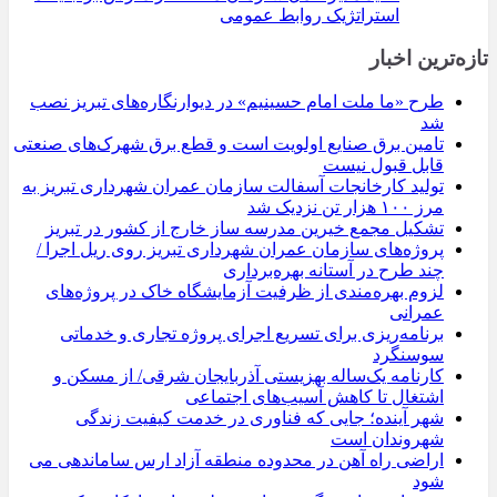
استراتژیک روابط عمومی
تازه‌ترین اخبار
طرح «ما ملت امام حسینیم» در دیوارنگاره‌های تبریز نصب
شد
تامین برق صنایع اولویت است و قطع برق شهرک‌های صنعتی
قابل قبول نیست
تولید کارخانجات آسفالت سازمان عمران شهرداری تبریز به
مرز ۱۰۰ هزار تن نزدیک شد
تشکیل مجمع خیرین مدرسه ‌ساز خارج از کشور در تبریز
پروژه‌های سازمان عمران شهرداری تبریز روی ریل اجرا /
چند طرح در آستانه بهره‌برداری
لزوم بهره‌مندی از ظرفیت آزمایشگاه خاک در پروژه‌های
عمرانی
برنامه‌ریزی برای تسریع اجرای پروژه تجاری و خدماتی
سوسنگرد
کارنامه یک‌ساله بهزیستی آذربایجان شرقی/ از مسکن و
اشتغال تا کاهش آسیب‌های اجتماعی
شهر آینده؛ جایی که فناوری در خدمت کیفیت زندگی
شهروندان است
اراضی راه آهن در محدوده منطقه آزاد ارس ساماندهی می
شود