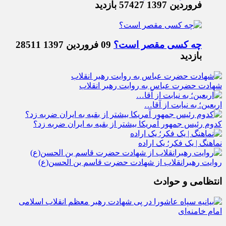
فروردین 1397
57427 بازدید
چه کسی مقصر است؟
09 فروردین 1397
28511
بازدید
شهادت حضرت عباس به روایت رهبر انقلاب
اربعین؛ به نیابت از آقا…
کدوم رئیس جمهور آمریکا بیشتر از بقیه به ایران ضربه زد؟
نماهنگ | یک فکر؛ یک اراده
روایت رهبرانقلاب از شهادت حضرت قاسم بن الحسن(ع)
انتظامی و حوادث