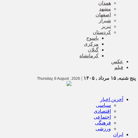
همدان
مشهد
اصفهان
شیراز
تبریز
کردستان
یاسوج
مرکزی
گیلان
کرمانشاه
عکس
فیلم
پنج شنبه, ۱۵ مرداد , ۱۴۰۵
|
Thursday, 6 August , 2026
آخرین اخبار
سیاسی
اقتصادی
اجتماعی
فرهنگی
ورزشی
ایران