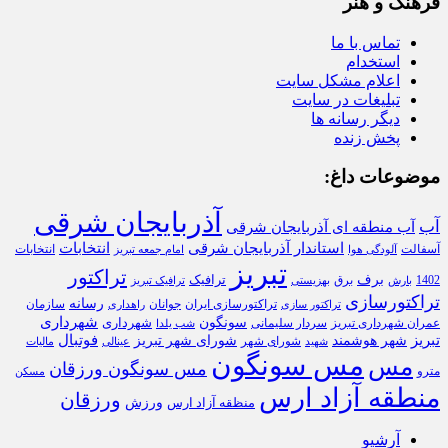
فرهنگ و هنر
تماس با ما
استخدام
اعلام مشکل سایت
تبلیغات در سایت
دیگر رسانه ها
پخش زنده
موضوعات داغ:
آذربایجان شرقی
آب
آب منطقه ای آذربایجان شرقی
استاندار آذربایجان شرقی
انتخابات
آسفالت
انتخابات
آلودگی هوا
امام جمعه تبریز
تبریز
تراکتور
برف
ترافیک
1402
برق
بارش
بهزیستی
ترافیک تبریز
تراکتورسازی
رسانه
تراکتورسازی ایران
سازمان
جوانان
تراکتور سازی
راهداری
شهرداری
سونگون
شهرداری
عمران شهرداری تبریز
سردار سلیمانی
شب یلدا
تبریز
فوتبال
شهر هوشمند
شورای شهر تبریز
شورای شهر
شهید
عینالی
مالیات
مس سونگون
مس
مس سونگون ورزقان
مترو
مسکن
منطقه آزاد ارس
ورزقان
ورزش
منظقه آزاد ارس
آرشیو