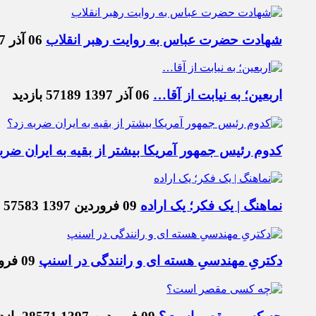
شهادت حضرت عباس به روایت رهبر انقلاب
06 آذر 1397
اربعین؛ به نیابت از آقا…
06 آذر 1397
57189 بازدید
کدوم رئیس جمهور آمریکا بیشتر از بقیه به ایران ضرب
نماهنگ | یک فکر؛ یک اراده
09 فروردین 1397
57583 بازدید
دکتریِ مهندسیِ هسته ای و رانندگی در اسنپ
09 فروردین 1397