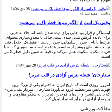
08 دی 1404
روایتی از ممنوعیت نام
وقتی یک اسم از الگوریتم‌ها خطرناک‌تر می‌شود
اینستاگرام قرار بود جایی برای دیده شدن باشد اما حالا به جایی
برای نادیده گرفتن تبدیل شده است. حذف یا محدودسازی محتوای
مرتبط با نام " سردار سلیمانی، سردار دل‌ها " فقط یک اختلال فنی
نیست نشانه‌ای روشن از سانسور هدفمند است. سانسوری که نه با
فریاد، بلکه با سکوت عمل می‌کند و دقیقاً به همین دلیل خطرناک‌تر
است.
28 مهر 1404
ستارخان؛ شعله نترس آزادی در قلب تبریز!
امروز، روزی است که تاریخ ایران به احترام یکی از بزرگ‌ترین
قهرمانانش سر تعظیم فرود می‌آورد؛ ستارخان، سردار ملی، مردی
که با دلی آتشین و اراده‌ای فولادین، تبریز را به سنگر مقاومت و
پرچمدار آزادی در برابر استبداد تبدیل کرد.
مقالات ورزشی