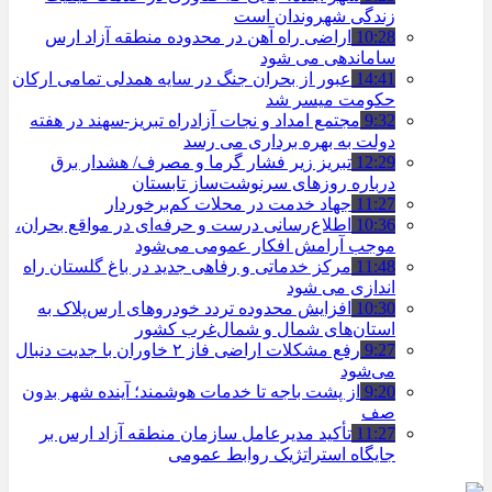
زندگی شهروندان است
10:28
اراضی راه آهن در محدوده منطقه آزاد ارس
ساماندهی می شود
14:41
عبور از بحران جنگ در سایه همدلی تمامی ارکان
حکومت میسر شد
9:32
مجتمع امداد و نجات آزادراه تبریز-سهند در هفته
دولت به بهره ‌برداری می‌ رسد
12:29
تبریز زیر فشار گرما و مصرف/ هشدار برق
درباره روزهای سرنوشت‌ساز تابستان
11:27
جهاد خدمت در محلات کم‌برخوردار
10:36
اطلاع‌رسانی درست و حرفه‌ای در مواقع بحران،
موجب آرامش افکار عمومی می‌شود
11:48
مرکز خدماتی و رفاهی جدید در باغ گلستان راه
اندازی می شود
10:30
افزایش محدوده تردد خودروهای ارس‌پلاک به
استان‌های شمال و شمال‌غرب کشور
9:27
رفع مشکلات اراضی فاز ۲ خاوران با جدیت دنبال
می‌شود
9:20
از پشت باجه تا خدمات هوشمند؛ آینده شهر بدون
صف
11:27
تأکید مدیرعامل سازمان منطقه آزاد ارس بر
جایگاه استراتژیک روابط عمومی