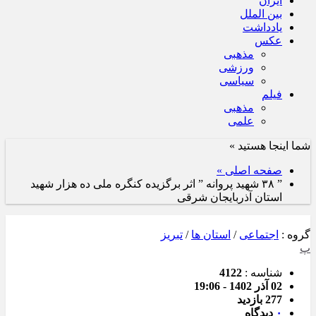
ایران
بین الملل
یادداشت
عکس
مذهبی
ورزشی
سیاسی
فیلم
مذهبی
علمی
شما اینجا هستید »
صفحه اصلی »
” ۳۸ شهید پروانه ” اثر برگزیده کنگره ملی ده هزار شهید
استان آذربایجان شرقی
گروه :
اجتماعی
/
استان ها
/
تبریز
پ
شناسه :
4122
02 آذر 1402 - 19:06
277 بازدید
۰
دیدگاه