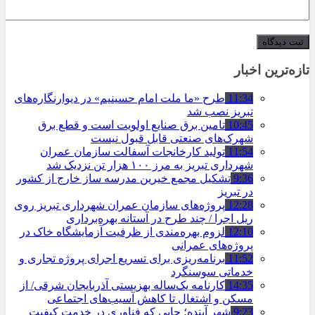
تازه‌ترین اخبار
11:34
طرح «ما ملت امام حسینیم» در دیوارنگاره‌های
تبریز نصب شد
10:45
تامین برق صنایع اولویت است و قطع برق
شهرک‌های صنعتی قابل قبول نیست
11:54
تولید کارخانجات آسفالت سازمان عمران
شهرداری تبریز به مرز ۱۰۰ هزار تن نزدیک شد
9:36
تشکیل مجمع خیرین مدرسه ‌ساز خارج از کشور
در تبریز
12:28
پروژه‌های سازمان عمران شهرداری تبریز روی
ریل اجرا / چند طرح در آستانه بهره‌برداری
12:10
لزوم بهره‌مندی از ظرفیت آزمایشگاه خاک در
پروژه‌های عمرانی
11:52
برنامه‌ریزی برای تسریع اجرای پروژه تجاری و
خدماتی سوسنگرد
14:35
کارنامه یک‌ساله بهزیستی آذربایجان شرقی/ از
مسکن و اشتغال تا کاهش آسیب‌های اجتماعی
9:23
شهر آینده؛ جایی که فناوری در خدمت کیفیت