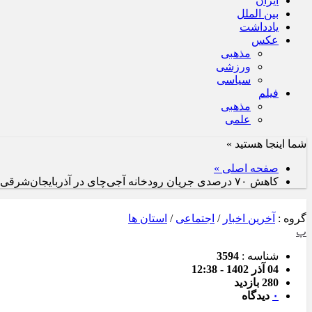
ایران
بین الملل
یادداشت
عکس
مذهبی
ورزشی
سیاسی
فیلم
مذهبی
علمی
شما اینجا هستید »
صفحه اصلی »
کاهش ۷۰ درصدی جریان رودخانه آجی‌چای در آذربایجان‌شرقی
گروه :
آخرین اخبار
/
اجتماعی
/
استان ها
پ
شناسه :
3594
04 آذر 1402 - 12:38
280 بازدید
۰
دیدگاه