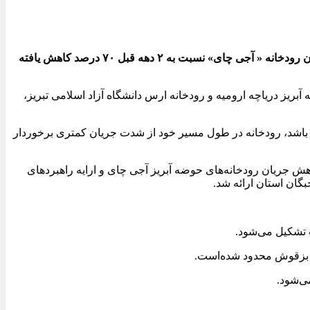
بر اساس گزارش محققان مرکز تحقیقات مدیریت توسعه پایدار حوضه آبریز دریاچه ارومیه و رودخانه ارس دانشگاه آزاد اسلامی تبریز، جریان رودخانه « آجی چای» نسبت به ۲ دهه قبل ۷۰ درصد کاهش یافته
یز دریاچه ارومیه و رودخانه ارس دانشگاه آزاد اسلامی تبریز،
شد، رودخانه در طول مسیر خود از شدت جریان کمتری برخوردار
ش جریان رودخانه‌های حوضه آبریز آجی چای و ارایه راهبردهای
گان استان ارائه شد.
و بزقوش محدود شده‌است.
ی‌شود.