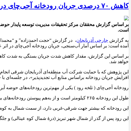
کاهش ۷۰ درصدی جریان رودخانه آجی‌چای در آذربایجان‌شرقی
است.
به گزارش
جارچی آذربایجان
، در گزارش “حجت احمدزاده” و “محمدابرا
آمده است: بر اساس آمار آب‌سنجی، جریان رودخانه آجی‌چای در اثر ع
بر اساس این گزارش، مقدار کاهش شدت جریان بستگی به شدت کاهش
خواهد شد.
این پژوهش که با حمایت شرکت آب منطقه‌ای آذربایجان شرقی انجام ش
افزایش جریان رودخانه براساس منابع آب تجدیدپذیر»، در جلسه‌ای با
رودخانه آجی‌چای ( تلخه رود ) یکی از مهم‌ترین رودخانه‌های حوضه آبر
طول این رودخانه ۲۶۵ کیلومتر است و از به‌هم پیوستن رودخانه‌های بیوک‌چای، تاجیار، پسلار، رازلیق و وانق‌چای در نزدیکی شهرستان سراب تشکیل می‌شود.
این رودخانه که بیشتر جهت شرقی-غربی دارد، از سمت شمال به کوه‌
این رود پس از گذر از شمال شهر تبریز (درۀ شمال کوه عینالی) و جل