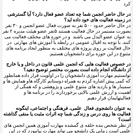
کرد
در حال حاضر انجمن شما چه تعداد عضو فعال دارد؟ آیا گسترشی
در زمینه فعالیت های خود داده اید؟
در حال حاضر حدود ۵۰۰ نفر به صورت فعال عضو انجمن و ۳۰ نفر
بصورت مستمر در حال فعالیت هستند ۵نفر عضو هیئت مدیره ۲ نفر
به عنوان عضو البدل می باشند و در حوزه های مختلف فعالیت می
کنند. با توجه به اقبال عمومی در رابطه با آموزش های مهارتی در
حال فعالیت بر روی پروژه های مختلف به منظور ایجاد برنامه های
متنوع در این حوزه برای دانشجویان هستیم.
در خصوص فعالیت هایی که انجمن علمی قانون در داخل و یا خارج
از دانشگاه انجام داده است بصورت مختصر توضیح دهید؟
توانستیم مهارت آموزی دانشجویان را در اولویت قرار داده همانطور
که کمی پیش اشاره کردم به همراه دوستانم کارگاه هاو همایش ها و
سمینار ها و بازدید های متنوع علمی و پژوهشی و که همگی از
اهمیت و ارزش علمی بالایی برخوردارند را در برنامه ها و
فعالیتهایمان قرار دهیم
به عنوان دانشجوی فعال
علمی، فرهنگی و اجتماعی، اینگونه
فعالیت ها روی درس و زندگی شما چه اثرات مثبت یا منفی گذاشته
است؟
از نظر شخص بنده حلقه ی گمشده مهارت آموزی همین انجمن های
علمی است زمانی یک دانشجو می تواند مهارت بیاموزد که در این