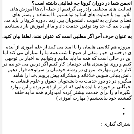
انجمن شما در دوران کرونا چه فعالیتی داشته است؟
فعالیت های مختلفی رادر پی گرفتیم از جمله آن ها آموزش های
آنلاین بود با حمایت های اساتید توانستیم با استفاده از بستر های
فضای مجازی به تقویت دانشجویان بپردازیم . دوره کرونا را باید مدد
الهی دانیم که خداوند توفیق خدمت داد و ما از آموزش باز نایستادیم
به عنوان حرف آخر اگر مطلبی است که عنوان نشد، لطفا بیان کنید
.
امروزه هم کلاسی هایمان را نا امید می کنند از علم آموزی از آینده
ی درخشان اخبار منفی از صبح تا شب همه ما را بمباران می کند اما
این در حالی است که همه ما باید بدانیم و بتوانیم به اخبار بی توجهی
کنیم و روی توانمندی های خودمان کار کنیم اگر درس می خوانیم در
کنار درس مهارت آموزی در رشته خودمان را سرلوحه قرار دهیم
دانش بنیانی شویم, خلاقانه و مبتکرانه پیش برویم ,خدا را شاهد
میگیرم در دو دور خدمت به دانشجویان حقوق و علوم قضایی به
نخبگانی بر خوردم با ایده هایی که فراتر از ذهنم بوده و این موارد
انگیره ام را برای خدمت بیشتر کرده امیدوارم همه ما به حلقه
گمشده خود بیاندیشیم ( مهارت آموزی )
اشتراک گذاری :