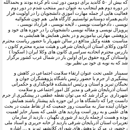
که بیش از ۵۰ کاندید برای دومین دور ثبت نام کرده بودند و بحمدالله
در دوره دوم هم اینجانب به عنوان دبیر منتخب شدم در دور دوم
فعالیت هایی از جمله مهارت آموزی دانشجویان را در اولویت قرار
دادیم.همراه دوستانم توانستیم کارگاه هایی هم چون شکوائیه
نویسی ، دادخواست نویسی ، لایحه نویسی ، قرارداد نویسی ،
پروپزال نویسی و مقاله نویسی دانشجویان را در حوزه های خود و
پژوهشی مهارتی بیاموزیم و در بخش همایش ها همایشی به
مناسبت هفته وکیل مدافع در سالن شهریار با حضور ریاست محترم
کانون وکلای استان آذربایجان شرقی و هیئت مدیره محترم کانون ،
بازرس محترم اتحادیه سراسری کانون های وکلا ایران ( اسکودا )
واستادان گروه حقوق برای اولین بار در شمال غرب کشور برگزار
شد که به نوبه ی خود بی نظیر بود.
سمینار علمی تحت عنوان ارتقاء سلامت اجتماعی در کاهش و
پیشگیری از جرم با حضور رئیس باشگاه پژوهشگران جوان و
نخبگان تبریز و استان و رئیس اندیشکده قانونگذاری و حکمرانی
استان آذربایجان شرقی و مدیر کل امور اجتماعی و سلامت
شهرداری برگزار شد که می توان نقطه عطفی در پیشگیری از جرم
دانست چرا که دانشگاه ها در این حوزه باید پیشتاز باشند همایش
جوانان آینده ساز به مناسبت روز جمعیت که از نقاط مثبت در بحث
های علمی و به روز است وبازدید های علمی که بسیار حایز اهمیت
بوده و هست ازجمله بازدید از شوری نگهبان ، بازدید از سازمان
تعزیرات استان آذربایجان شرقی بازدید از خانه حریری و اسناد ملی
، حضور در مرکز پژوهش های شورای کلانشهر تبریز و … اشاره