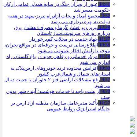
14:41
عبور از بحران جنگ در سایه همدلی تمامی ارکان
حکومت میسر شد
9:32
مجتمع امداد و نجات آزادراه تبریز-سهند در هفته
دولت به بهره ‌برداری می‌ رسد
12:29
تبریز زیر فشار گرما و مصرف/ هشدار برق
درباره روزهای سرنوشت‌ساز تابستان
11:27
جهاد خدمت در محلات کم‌برخوردار
10:36
اطلاع‌رسانی درست و حرفه‌ای در مواقع بحران،
موجب آرامش افکار عمومی می‌شود
11:48
مرکز خدماتی و رفاهی جدید در باغ گلستان راه
اندازی می شود
10:30
افزایش محدوده تردد خودروهای ارس‌پلاک به
استان‌های شمال و شمال‌غرب کشور
9:27
رفع مشکلات اراضی فاز ۲ خاوران با جدیت دنبال
می‌شود
9:20
از پشت باجه تا خدمات هوشمند؛ آینده شهر بدون
صف
11:27
تأکید مدیرعامل سازمان منطقه آزاد ارس بر
جایگاه استراتژیک روابط عمومی