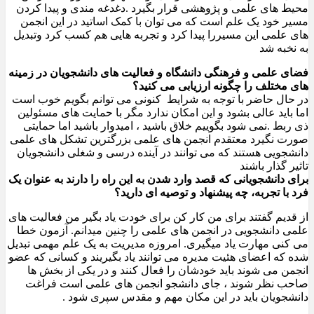
محیط های علمی و پژوهشی قرار بگیرد .دغدغه مندی و پیدا کردن
مسیر خود یک علم است که می توان با کمک اساتید در این انجمن
های علمی این مسیررا پیدا کرد و تجربه هایی هم کسب کرد وتبدیل
به نخبه شد
فضای علمی و فرهنگی دانشگاه و فعالیت های دانشجویان در زمینه
های مختلف را چگونه ارزیابی می کنید؟
در حال حاضر با توجه به شرایط کنونی می توانم بگویم خوب است
اما باید عالی بشود و این امکان ندارد مگر با حمایت های مسئولین
ذی ربط .نمی شود بگوییم خلاق باشید ، امیدوار باشید اما حمایتی
صورت نگیرد معتقدم انجمن های علمی بزرگترین تشکل های علمی
دانشجویی هستند که می توانند در آینده درسی و شغلی دانشجویان
تاثیر گذار باشند
برای دانشجویانی که قصد وارد شدن به این راه را دارند به عنوان یک
فرد با تجربه، چه پیشنهاد و توصیه ای دارید؟
از قدیم گفتند برای من کار کن برای خودت یاد بگیر من فعالیت های
علمی دانشجویی در انجمن های علمی را چنین میدانم. آزمون خطا
می کنی مهارت یاد میگیری. امروزه مدیریت به یک علم مهمی تبدیل
شده که اعضای هئیت مدیره می توانند یاد بگیریند و کسانی که عضو
انجمن می شوند باید خودشان را فعال کنند و در یکی از بخش ها
صاحب نظر شوند ، جای دانشجو انجمن های علمی است فراغت
دانشجویان باید در این مکان مهم و مقدس سپری شود .