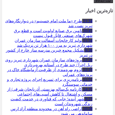
تازه‌ترین اخبار
11:34
طرح «ما ملت امام حسینیم» در دیوارنگاره‌های
تبریز نصب شد
10:45
تامین برق صنایع اولویت است و قطع برق
شهرک‌های صنعتی قابل قبول نیست
11:54
تولید کارخانجات آسفالت سازمان عمران
شهرداری تبریز به مرز ۱۰۰ هزار تن نزدیک شد
9:36
تشکیل مجمع خیرین مدرسه ‌ساز خارج از کشور
در تبریز
12:28
پروژه‌های سازمان عمران شهرداری تبریز روی
ریل اجرا / چند طرح در آستانه بهره‌برداری
12:10
لزوم بهره‌مندی از ظرفیت آزمایشگاه خاک در
پروژه‌های عمرانی
11:52
برنامه‌ریزی برای تسریع اجرای پروژه تجاری و
خدماتی سوسنگرد
14:35
کارنامه یک‌ساله بهزیستی آذربایجان شرقی/ از
مسکن و اشتغال تا کاهش آسیب‌های اجتماعی
9:23
شهر آینده؛ جایی که فناوری در خدمت کیفیت
زندگی شهروندان است
10:28
اراضی راه آهن در محدوده منطقه آزاد ارس
ساماندهی می شود