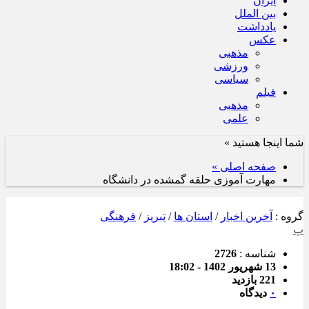
ایران
بین الملل
یادداشت
عکس
مذهبی
ورزشی
سیاسی
فیلم
مذهبی
علمی
شما اینجا هستید »
صفحه اصلی »
مهارت آموزی حلقه گمشده در دانشگاه
گروه :
آخرین اخبار
/
استان ها
/
تبریز
/
فرهنگی
پ
شناسه :
2726
13 شهریور 1402 - 18:02
221 بازدید
۰
دیدگاه