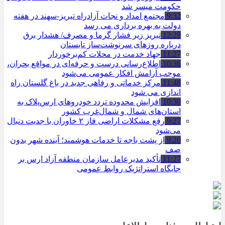
حکومت میسر شد
9:32
مجتمع امداد و نجات آزادراه تبریز-سهند در هفته
دولت به بهره ‌برداری می‌ رسد
12:29
تبریز زیر فشار گرما و مصرف/ هشدار برق
درباره روزهای سرنوشت‌ساز تابستان
11:27
جهاد خدمت در محلات کم‌برخوردار
10:36
اطلاع‌رسانی درست و حرفه‌ای در مواقع بحران،
موجب آرامش افکار عمومی می‌شود
11:48
مرکز خدماتی و رفاهی جدید در باغ گلستان راه
اندازی می شود
10:30
افزایش محدوده تردد خودروهای ارس‌پلاک به
استان‌های شمال و شمال‌غرب کشور
9:27
رفع مشکلات اراضی فاز ۲ خاوران با جدیت دنبال
می‌شود
9:20
از پشت باجه تا خدمات هوشمند؛ آینده شهر بدون
صف
11:27
تأکید مدیرعامل سازمان منطقه آزاد ارس بر
جایگاه استراتژیک روابط عمومی