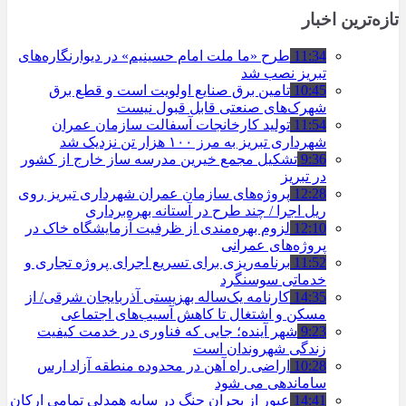
تازه‌ترین اخبار
11:34
طرح «ما ملت امام حسینیم» در دیوارنگاره‌های
تبریز نصب شد
10:45
تامین برق صنایع اولویت است و قطع برق
شهرک‌های صنعتی قابل قبول نیست
11:54
تولید کارخانجات آسفالت سازمان عمران
شهرداری تبریز به مرز ۱۰۰ هزار تن نزدیک شد
9:36
تشکیل مجمع خیرین مدرسه ‌ساز خارج از کشور
در تبریز
12:28
پروژه‌های سازمان عمران شهرداری تبریز روی
ریل اجرا / چند طرح در آستانه بهره‌برداری
12:10
لزوم بهره‌مندی از ظرفیت آزمایشگاه خاک در
پروژه‌های عمرانی
11:52
برنامه‌ریزی برای تسریع اجرای پروژه تجاری و
خدماتی سوسنگرد
14:35
کارنامه یک‌ساله بهزیستی آذربایجان شرقی/ از
مسکن و اشتغال تا کاهش آسیب‌های اجتماعی
9:23
شهر آینده؛ جایی که فناوری در خدمت کیفیت
زندگی شهروندان است
10:28
اراضی راه آهن در محدوده منطقه آزاد ارس
ساماندهی می شود
14:41
عبور از بحران جنگ در سایه همدلی تمامی ارکان