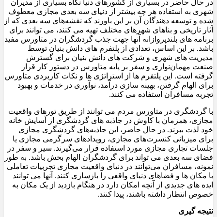
در حال حاضر در بسیاری از کشورهای دنیا نگاه بسیاری از مدیران
شهری به استفاده هر چه بیشتر از دنیای سه بعدی مجازی معطوف
شده و توسعه دهندگان آن بر این باورند که نقشه‌های سه بعدی که از
آثار تاریخی و بناهای شهرهای مختلف تهیه می کنند، می توانند برای
برنامه ‌های بلندپروازانه آنها جهت جذب گردشگران در متاورس مفید
باشد. بر این اساس، تعدادی از پلتفرم های دانش بنیان توسط
مدیریت های شهری و شرکت های دانش بنیان برای گسترش
صنعت مهمان‌نوازی و سفر بر پایه متاورس در دستور کار قرار
گرفته است. این پلتفرم ها از استراتژی ها و نکات کاربردی متاورس
برای الهام گرفتن، بهینه سازی درآمد، نوآوری در خدمات و بهبود
تجربه مسافران استفاده می کنند.
با گردشگری در متاورس مردم می توانند از طریق تورهای واقعیت
مجازی، همزمان با کاوش در جاذبه های گردشگری از آسایش خانه
خود لذت ببرند. در حال حاضر، این جاذبه‌های گردشگری مجازی
برای میزبانی کنسرت‌های مجازی، رویدادهای سرگرمی مجازی یا
جلسات تجاری مجازی مورد استفاده قرار می‌گیرند. سیر و سفر در
فضای سه بعدی می تواند برای گردشگران الهام بخش باشد. به طور
نمونه، مسافران می‌توانند در دنیای واقعیت مجازی تجربیات تعاملی
با مکان ها و فضاهای دنیای واقعی را بازسازی کنند. آنها می توانند
ایده های جدیدی از آنچه امکان دارد در هنگام بازدید از یک مکان به
خصوص انتظار داشته باشند، پیدا کنند.
نتیجه گیری