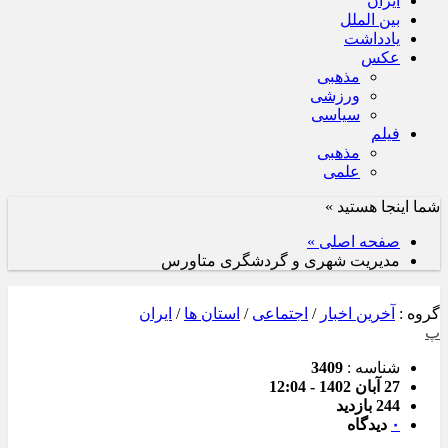
ایران
بین الملل
یادداشت
عکس
مذهبی
ورزشی
سیاسی
فیلم
مذهبی
علمی
شما اینجا هستید »
صفحه اصلی »
مدیریت شهری و گردشگری متاورس
گروه :
آخرین اخبار
/
اجتماعی
/
استان ها
/
ایران
پ
شناسه :
3409
27 آبان 1402 - 12:04
244 بازدید
۰
دیدگاه