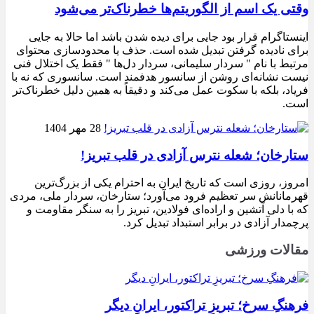
وقتی یک اسم از الگوریتم‌ها خطرناک‌تر می‌شود
اینستاگرام قرار بود جایی برای دیده شدن باشد اما حالا به جایی
برای نادیده گرفتن تبدیل شده است. حذف یا محدودسازی محتوای
مرتبط با نام " سردار سلیمانی، سردار دل‌ها " فقط یک اختلال فنی
نیست نشانه‌ای روشن از سانسور هدفمند است. سانسوری که نه با
فریاد، بلکه با سکوت عمل می‌کند و دقیقاً به همین دلیل خطرناک‌تر
است.
28 مهر 1404
ستارخان؛ شعله نترس آزادی در قلب تبریز!
امروز، روزی است که تاریخ ایران به احترام یکی از بزرگ‌ترین
قهرمانانش سر تعظیم فرود می‌آورد؛ ستارخان، سردار ملی، مردی
که با دلی آتشین و اراده‌ای فولادین، تبریز را به سنگر مقاومت و
پرچمدار آزادی در برابر استبداد تبدیل کرد.
مقالات ورزشی
فرهنگِ سرخ؛ تبریزِ تراکتور، ایرانِ دیگر