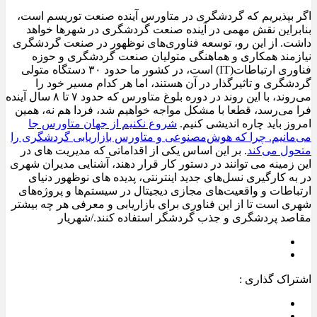
اگر بپذیریم که گردشگری در متاورس آینده صنعت توریسم است،
بنابراین نقش مهمی در آینده صنعت گردشگری در شهرها خواهد
داشت. از این رو، توسعه فناوری‌های نوظهور در صنعت گردشگری
نیازمند همکاری و هماهنگی متولیان صنعت گردشگری و حوزه
فناوری ارتباطات(IT) است، در کشور ما حدود ۳۰ دستگاه متولی
گردشگری و تاثیرگذار در آن هستند، اما هر کدام مسیر خود را
می‌روند، با این روند در دوره بلوغ متاورس که حدود ۷ تا ۸ سال آینده
فرا می‌رسد، قطعا با مشکل مواجه خواهیم شد، فردا هم نه، همین
امروز باید چاره اندیشی کنیم.
شروع نکنیم از جهان متاورس جا
می‌مانیم. چرا که هوش‌مصنوعی و متاورس بازاریابی گردشگری را
متحول می‌کند
. بر این اساس یکی از اقداماتی که مدیریت های در
این زمینه می توانند در دستور کار قرار دهند، آشنایی مدیران شهری
در به کارگیری نسل‌های جدید اینترنتی، پدیده های نوظهور دنیای
ارتباطات و واقعیت‌های مجازی دیجیتال در سیستم‌ها و پروژه‌های
شهری است تا از این فناوری برای بازاریابی و معرفی هر چه بیشتر
مقاصد پردشگری و جذب گردشگر استفاده کنند./شهریار
اشتراک گذاری :