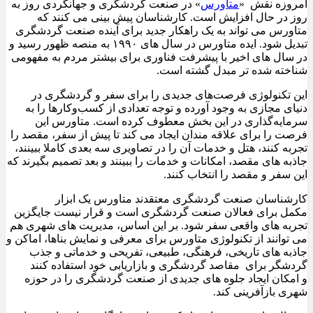
امروزه نقش «
متاورس
» در صنعت گردشگری و جهانگردی روز به
روز در حال افزایش است. کارشناسان پیش بینی می کنند که
متاورس می تواند به یک راهکار جدید برای آینده‌ صنعت گردشگری
تبدیل شود. ایده متاورس در سال های ۱۹۹۰ به منصه ظهور رسید و
در سال های اخیر با پیشرفت فناوری برای بیشتر مردم به مفهومی
شناخته شده تر مبدل گشته است.
این تکنولوژی فرصت‌های جدیدی را برای سفر و گردشگری در
دنیای مجازی به وجود آورده و توجه تعدادی از کسب‌وکارها را به
سرمایه‌گذاری در این بخش معطوف کرده است. متاورس این
فرصت را برای علاقه مندان ایجاد می کند تا پیش از سفر، مقصد را
تجربه کنند، هتل و خدمات آن را در تصاویری سه بعدی کاملا ببینند،
جاذبه های مقصد، امکانات و خدمات را ببینند و بعد تصمیم بگیرند که
این سفر و مقصد را انتخاب کنند.
کارشناسان صنعت گردشگری معتقدند متاورس یک ابزار
مکمل برای فعالان صنعت گردشگری است و قرار نیست جایگزین
تجربه های واقعی سفر شود. بر این اساس، مدیریت های شهری هم
می توانند از تکنولوژی متاورس برای معرفی و نمایش بناها، اماکن و
جاذبه های تاریخی، فرهنگی، طبیعی، تفریحی و خدماتی و جذب
گردشگر برای مقاصد گردشگری و بازاریابی خود استفاده کنند
و امکان ایجاد جلوه های جدیدی از صنعت گردشگری را در حوزه
شهری بازآفرینی کند.