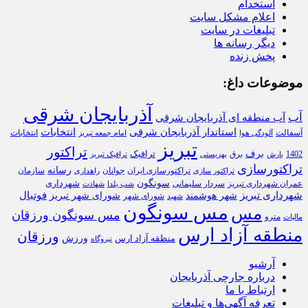
استخدام
اعلام مشکل سایت
تبلیغات در سایت
دیگر رسانه ها
پخش زنده
موضوعات داغ:
آذربایجان شرقی
آب
آب منطقه ای آذربایجان شرقی
استاندار آذربایجان شرقی
انتخابات
آسفالت
انتخابات
آلودگی هوا
امام جمعه تبریز
تبریز
تراکتور
برف
ترافیک
1402
برق
بارش
بهزیستی
ترافیک تبریز
تراکتورسازی
رسانه
تراکتورسازی ایران
سازمان
جوانان
تراکتور سازی
راهداری
سونگون
شهرداری
عمران شهرداری تبریز
سردار سلیمانی
شب یلدا
شهادت
شهرداری تبریز
فوتبال
شهر هوشمند
شورای شهر تبریز
شورای شهر
شهید
مس سونگون
مس
مس سونگون ورزقان
مترو
مالیات
منطقه آزاد ارس
ورزقان
ورزش
منظقه آزاد ارس
نیروگاه
آرشیو
درباره جارچی آذربایجان
ارتباط با ما
تعرفه آگهی‌ها و تبلیغات