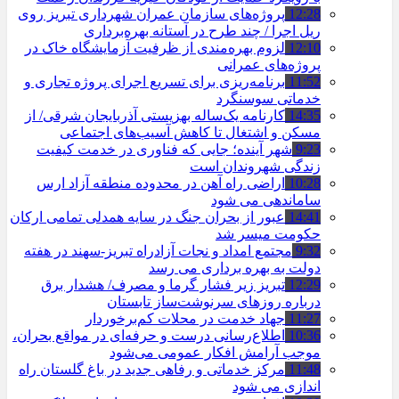
12:28
پروژه‌های سازمان عمران شهرداری تبریز روی
ریل اجرا / چند طرح در آستانه بهره‌برداری
12:10
لزوم بهره‌مندی از ظرفیت آزمایشگاه خاک در
پروژه‌های عمرانی
11:52
برنامه‌ریزی برای تسریع اجرای پروژه تجاری و
خدماتی سوسنگرد
14:35
کارنامه یک‌ساله بهزیستی آذربایجان شرقی/ از
مسکن و اشتغال تا کاهش آسیب‌های اجتماعی
9:23
شهر آینده؛ جایی که فناوری در خدمت کیفیت
زندگی شهروندان است
10:28
اراضی راه آهن در محدوده منطقه آزاد ارس
ساماندهی می شود
14:41
عبور از بحران جنگ در سایه همدلی تمامی ارکان
حکومت میسر شد
9:32
مجتمع امداد و نجات آزادراه تبریز-سهند در هفته
دولت به بهره ‌برداری می‌ رسد
12:29
تبریز زیر فشار گرما و مصرف/ هشدار برق
درباره روزهای سرنوشت‌ساز تابستان
11:27
جهاد خدمت در محلات کم‌برخوردار
10:36
اطلاع‌رسانی درست و حرفه‌ای در مواقع بحران،
موجب آرامش افکار عمومی می‌شود
11:48
مرکز خدماتی و رفاهی جدید در باغ گلستان راه
اندازی می شود