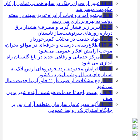
14:41
عبور از بحران جنگ در سایه همدلی تمامی ارکان
حکومت میسر شد
9:32
مجتمع امداد و نجات آزادراه تبریز-سهند در هفته
دولت به بهره ‌برداری می‌ رسد
12:29
تبریز زیر فشار گرما و مصرف/ هشدار برق
درباره روزهای سرنوشت‌ساز تابستان
11:27
جهاد خدمت در محلات کم‌برخوردار
10:36
اطلاع‌رسانی درست و حرفه‌ای در مواقع بحران،
موجب آرامش افکار عمومی می‌شود
11:48
مرکز خدماتی و رفاهی جدید در باغ گلستان راه
اندازی می شود
10:30
افزایش محدوده تردد خودروهای ارس‌پلاک به
استان‌های شمال و شمال‌غرب کشور
9:27
رفع مشکلات اراضی فاز ۲ خاوران با جدیت دنبال
می‌شود
9:20
از پشت باجه تا خدمات هوشمند؛ آینده شهر بدون
صف
11:27
تأکید مدیرعامل سازمان منطقه آزاد ارس بر
جایگاه استراتژیک روابط عمومی