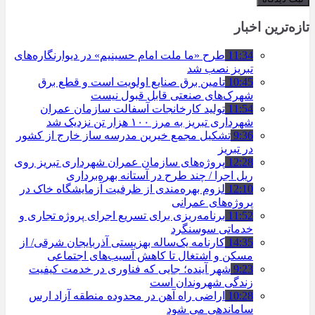
تازه‌ترین اخبار
11:34
طرح «ما ملت امام حسینیم» در دیوارنگاره‌های
تبریز نصب شد
10:45
تامین برق صنایع اولویت است و قطع برق
شهرک‌های صنعتی قابل قبول نیست
11:54
تولید کارخانجات آسفالت سازمان عمران
شهرداری تبریز به مرز ۱۰۰ هزار تن نزدیک شد
9:36
تشکیل مجمع خیرین مدرسه ‌ساز خارج از کشور
در تبریز
12:28
پروژه‌های سازمان عمران شهرداری تبریز روی
ریل اجرا / چند طرح در آستانه بهره‌برداری
12:10
لزوم بهره‌مندی از ظرفیت آزمایشگاه خاک در
پروژه‌های عمرانی
11:52
برنامه‌ریزی برای تسریع اجرای پروژه تجاری و
خدماتی سوسنگرد
14:35
کارنامه یک‌ساله بهزیستی آذربایجان شرقی/ از
مسکن و اشتغال تا کاهش آسیب‌های اجتماعی
9:23
شهر آینده؛ جایی که فناوری در خدمت کیفیت
زندگی شهروندان است
10:28
اراضی راه آهن در محدوده منطقه آزاد ارس
ساماندهی می شود