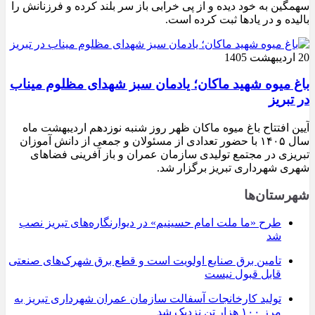
سهمگین به خود دیده و از پی خرابی باز سر بلند کرده و فرزنانش را
بالیده و در یادها ثبت کرده است.
20 اردیبهشت 1405
باغ میوه شهید ماکان؛ یادمان سبز شهدای مظلوم میناب
در تبریز
آیین افتتاح باغ میوه ماکان ظهر روز شنبه نوزدهم اردیبهشت ماه
سال ۱۴۰۵ با حضور تعدادی از مسئولان و جمعی از دانش آموزان
تبریزی در مجتمع تولیدی سازمان عمران و باز آفرینی فضاهای
شهری شهرداری تبریز برگزار شد.
شهرستان‌ها
طرح «ما ملت امام حسینیم» در دیوارنگاره‌های تبریز نصب
شد
تامین برق صنایع اولویت است و قطع برق شهرک‌های صنعتی
قابل قبول نیست
تولید کارخانجات آسفالت سازمان عمران شهرداری تبریز به
مرز ۱۰۰ هزار تن نزدیک شد