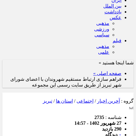
ایران
بین الملل
یادداشت
عکس
مذهبی
ورزشی
سیاسی
فیلم
مذهبی
علمی
شما اینجا هستید »
صفحه اصلی »
فراهم سازی ارتباط مستقیم شهروندان با اعضای شورای
شهر تبریز از طریق سایت رسمی این مجموعه
گروه :
آخرین اخبار
/
اجتماعی
/
استان ها
/
تبریز
پ
شناسه :
2735
27 شهریور 1402 - 14:57
290 بازدید
۰
دیدگاه