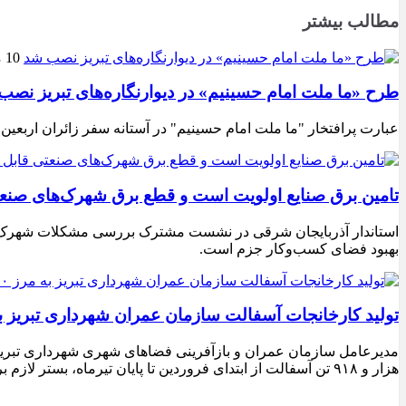
مطالب بیشتر
10 مرداد 1405
طرح «ما ملت امام حسینیم» در دیوارنگاره‌های تبریز نصب
عبارت پرافتخار "ما ملت امام حسینیم" در آستانه سفر زائران اربعین
تامین برق صنایع اولویت است و قطع برق شهرک‌های صنع
استاندار آذربایجان شرقی در نشست مشترک بررسی مشکلات شهرک‌های ص
بهبود فضای کسب‌وکار جزم است.
تولید کارخانجات آسفالت سازمان عمران شهرداری تبریز به مرز ۱۰۰ هزار تن ن
هزار و ۹۱۸ تن آسفالت از ابتدای فروردین تا پایان تیرماه، بستر لازم برای تداوم اجرای پروژه‌های عمرانی، بهسازی معابر و توسعه زیرساخت‌های شهری در سطح تبریز فراهم شده است.