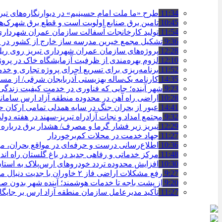
11:34
طرح «ما ملت امام حسینیم» در دیوارنگاره‌های تب
10:45
تامین برق صنایع اولویت است و قطع برق شهرک‌ه
11:54
تولید کارخانجات آسفالت سازمان عمران شهرداری تبریز به مرز ۱۰۰
9:36
تشکیل مجمع خیرین مدرسه ‌ساز خارج از کشور در ت
12:28
پروژه‌های سازمان عمران شهرداری تبریز روی ریل ا
12:10
لزوم بهره‌مندی از ظرفیت آزمایشگاه خاک در پروژ
11:52
برنامه‌ریزی برای تسریع اجرای پروژه تجاری و خد
14:35
کارنامه یک‌ساله بهزیستی آذربایجان شرقی/ از مس
9:23
شهر آینده؛ جایی که فناوری در خدمت کیفیت زندگ
10:28
اراضی راه آهن در محدوده منطقه آزاد ارس ساما
14:41
عبور از بحران جنگ در سایه همدلی تمامی ارکان
9:32
مجتمع امداد و نجات آزادراه تبریز-سهند در هفته دول
12:29
تبریز زیر فشار گرما و مصرف/ هشدار برق درباره
11:27
جهاد خدمت در محلات کم‌برخوردار
10:36
اطلاع‌رسانی درست و حرفه‌ای در مواقع بحران، 
11:48
مرکز خدماتی و رفاهی جدید در باغ گلستان راه ان
10:30
افزایش محدوده تردد خودروهای ارس‌پلاک به است
9:27
رفع مشکلات اراضی فاز ۲ خاوران با جدیت دنبال می‌شود
9:20
از پشت باجه تا خدمات هوشمند؛ آینده شهر بدون 
11:27
تأکید مدیرعامل سازمان منطقه آزاد ارس بر جایگ