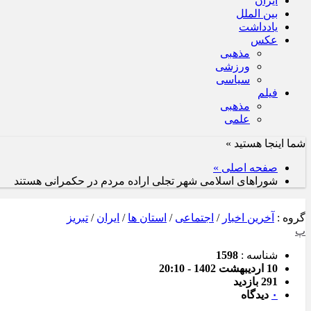
ایران
بین الملل
یادداشت
عکس
مذهبی
ورزشی
سیاسی
فیلم
مذهبی
علمی
شما اینجا هستید »
صفحه اصلی »
شوراهای اسلامی شهر تجلی اراده مردم در حکمرانی‌ هستند
گروه :
آخرین اخبار
/
اجتماعی
/
استان ها
/
ایران
/
تبریز
پ
شناسه :
1598
10 اردیبهشت 1402 - 20:10
291 بازدید
۰
دیدگاه