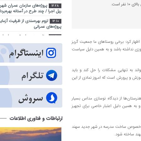
فر است.
پروژه‌های سازمان عمران شهرد
12:28
ریل اجرا / چند طرح در آستانه بهره‌برد
لزوم بهره‌مندی از ظرفیت آزما
12:10
پروژه‌های عمرانی
برنامه‌ریزی برای تسریع اجرای
11:52
 اظهار کرد: برخی روستاهای ما جمعیت گریز
خدماتی سوسنگرد
وزی نداشته باشد و به همین دلیل سیاست
کارنامه یک‌ساله بهزیستی آذر
14:35
مسکن و اشتغال تا کاهش آسیب‌های 
شهر آینده؛ جایی که فناوری د
9:23
ند به تنهایی مشکلات را حل کند و باید
زندگی شهروندان است
آموزش و پرورش است که امروز نمادی از این
اراضی راه آهن در محدوده منط
10:28
ساماندهی می شود
عبور از بحران جنگ در سایه 
رستان‌ها از دیدگاه نوسازی مداس بسیار
14:41
ارکان حکومت میسر شد
 به همین دلیل اعتبار خاصی برای تجهیز
مجتمع امداد و نجات آزادراه تبر
9:32
ارتباطات و فناوری اطلاعات
هفته دولت به بهره ‌برداری می‌ رسد
 در خصوص ساخت مدرسه در شهر جدید سهند
تبریز زیر فشار گرما و مصرف/ 
12:29
درباره روزهای سرنوشت‌ساز تابستان