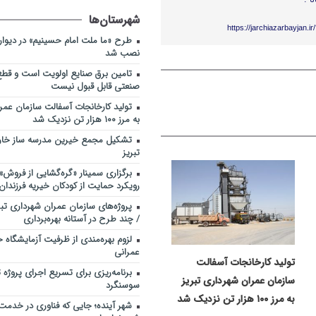
شهرستان‌ها
https://jarchiazarbayjan.i
طرح «ما ملت امام حسینیم» در دیوارنگ
نصب شد
تامین برق صنایع اولویت است و قطع
صنعتی قابل قبول نیست
تولید کارخانجات آسفالت سازمان عمرا
به مرز ۱۰۰ هزار تن نزدیک شد
تشکیل مجمع خیرین مدرسه ‌ساز خارج
تبریز
برگزاری سمینار «گره‌گشایی از فروش» د
رویکرد حمایت از کودکان خیریه فرزندا
پروژه‌های سازمان عمران شهرداری تبر
/ چند طرح در آستانه بهره‌برداری
لزوم بهره‌مندی از ظرفیت آزمایشگاه خ
عمرانی
تولید کارخانجات آسفالت
برنامه‌ریزی برای تسریع اجرای پروژه
سازمان عمران شهرداری تبریز
سوسنگرد
به مرز ۱۰۰ هزار تن نزدیک شد
شهر آینده؛ جایی که فناوری در خدمت