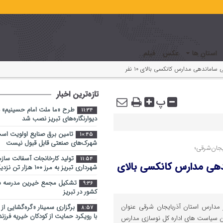
استان ها
عکس
فیلم
ماندهی مدارس کانکسی بالای ۱۰ نفر
تازه‌ترین اخبار
پ
طرح «ما ملت امام حسینیم» د
11:34
دیوارنگاره‌های تبریز نصب شد
تامین برق صنایع اولویت اس
10:45
شهرک‌های صنعتی قابل قبول نیست
جان‌شرقی؛
تولید کارخانجات آسفالت ساز
11:54
هی مدارس کانکسی بالای
شهرداری تبریز به مرز ۱۰۰ هزار تن نزدیک شد
تشکیل مجمع خیرین مدرسه ‌سا
9:36
کشور در تبریز
 مدارس استان آذربایجان شرقی عنوان
برگزاری سمینار «گره‌گشایی از
8:57
با رویکرد حمایت از کودکان خیریه فرز
ین سیاست های اداره کل نوسازی مدارس