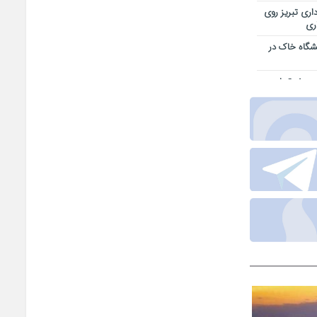
اری تبریز روی
اری
یشگاه خاک در
 پروژه تجاری و
بایجان شرقی/ از
اجتماعی
ر خدمت کیفیت
قه آزاد ارس
همدلی تمامی
یز-سهند در
هشدار برق