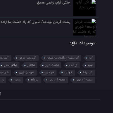
جنگی آرام، زخمی عمیق
پشت فرمان توسعه/ شهری که راه داشت اما اراده ن
موضوعات داغ:
آب
آب منطقه ای آذربایجان شرقی
آذربایجان شرقی
آسفالت
تبریز
ترافیک
ترافیک تبریز
تراکتور
تراکتورسازی
شب یلدا
شهادت
شهرداری
شهرداری تبریز
شهر هوش
منطقه آزاد ارس
منظقه آزاد ارس
نیروگاه
ورزش
ورزق
آ