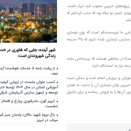
جهاد خدمت در محلات کم‌برخور
11:27
ر ۴۵۰ میلیارد تومان برای تکمیل پرژوه‌های خیرین مصوب شد، ابراز داشت:
اطلاع‌رسانی درست و حرفه‌ای 
ارد از این اعتبار را اداره کل نوسازی، ۵۰ میلیارد از اعتبار استانی و ۲۵۰ میلیارد اعتبار دو ساله بود که جذب کرده‌ایم که
10:36
بحران، موجب آرامش افکار عمومی می
مرکز خدماتی و رفاهی جدید د
11:48
راه اندازی می شود
ان توضیح داد: ۲۰ درصد فضاهای آموزشی ما غیرمستحکم است که روی نوسازی
این ۲۰ درصد تمرکز کرده‌ایم. در چاراویماق دو برابر تعداد بازسازی‌های گذشته مدارس بازسازی شده داریم که ۳۵ مدرسه
افزایش محدوده تردد خودروها
10:30
استان‌های شمال و شمال‌غرب کشور
شهر آینده؛ جایی که فناوری در خ
رفع مشکلات ا
زندگی شهروندان است
9:27
یم که عمدتا در مناطقی هستند که زیرساختی مانند
دنبال می‌شود
از پشت باجه تا خدمات هوشمند؛ آین
از پشت باجه تا خدمات هوشمند
9:20
صف
بدون صف
ز آموزش و پرورش انجام شده و ممکن است
کسب عنوان نخست در ارزیابی کیفیت 
یرین توان بازسازی آن را ندارند، به همان
آموزشی استان در سال ۴
 آن‌ها را به فروش رسانده و برای تکمیل
توسعه و تجهیز مدارس آذربایجان شرقی
تبریز کهن، مادرشهری پرارج و افتخار ک
ننشست
باغ میوه شهید ماکان؛ یادمان سبز ش
میناب در تبریز
ه :