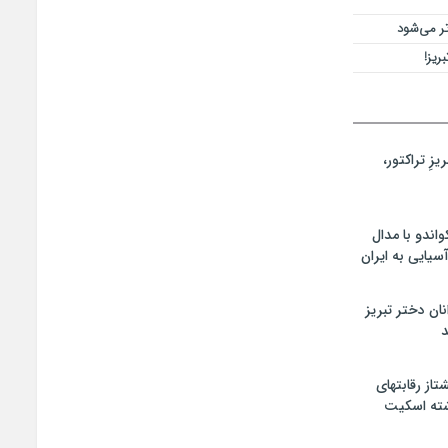
تر می‌شود
ریز!
زِ تراکتور،
اندو با مدال
سیایی به ایران
ان دختر تبریز
د
تاز رقابتهای
شته اسکیت