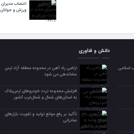
انتصاب مدیران 
ورزش و جوانان
دانش و فناوری
ب اسلامی
اراضی راه آهن در محدوده منطقه آزاد ارس
ساماندهی می شود
افزایش محدوده تردد خودروهای ارس‌پلاک
به استان‌های شمال و شمال‌غرب کشور
تأکید بر رفع موانع تولید و تقویت بازارهای
صادراتی