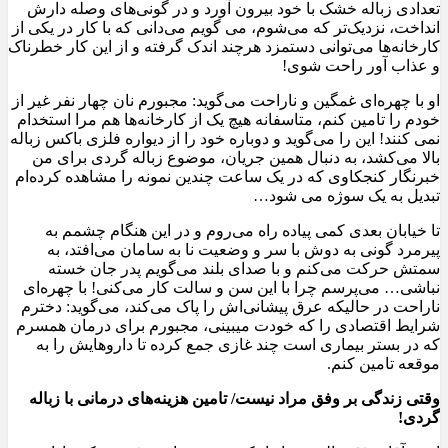
تعدادی زباله خشک با خود بیرون آورد و در گونی‌های وصله دارش
انداخت، نزدیک‌تر که می‌شوم، می گویم می‌دانی که با کار در یکی از
کارخانه‌ها می‌توانی دستمزد هرچند اندک گرفته و از این کار خطرناک
و عذاب آور راحت شوی!
او با چهره‌ای غمگین و ناراحت می‌گوید: مجبورم نان چهار نفر غیر از
خودم را تامین کنم، متاسفانه هیچ یک از کارخانه‌ها هم مرا استخدام
نمی کنند! این را می‌گوید و دوباره خود را از دیواره فلزی باکس زباله
بالا می‌کشد، به دنبال همین جریان، موضوع زباله گردی برای من
خبرنگار کنجکاوی که در یک ساعت چندین نمونه را مشاهده کرده‌ام
تبدیل به یک سوژه می شود…
تا خیابان بعدی کمی پیاده راه می‌روم و در این هنگام چشمم به
پیرمرد گونی به دوش با سر و وضعیت نا به سامان می‌افتد، به
سمتش حرکت می‌کنم و با صدای بلند می‌گویم پدر جان خسته
نباشی… می‌پرسم چرا با این سن و سالت کار می‌کنی! با چهره‌ای
ناراحت در حالیکه عرق پیشانی‌اش را پاک می‌کند، می‌گوید: دخترم
شرایط اقتصادی را که خودت می‎بینی، مجبورم برای درمان همسرم
که در بستر بیماری است چند غازی جمع کرده تا داروهایش را به
موقعه تامین کنم.
وقتی زندگی بر وفق مراد نیست/ تامین هزینه‌های درمانی با زباله
گردی
!