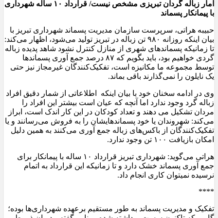
آمار زباله گردان تبریزی مشخص نیست/ قرارداد ۱۰ ساله شهرداری
با پیمانکار پسماند
حبیبه هراتی، سرپرست سازمان مدیریت پسماند شهرداری تبریز با
بیان اینکه روزانه ۹۸۰ تن زباله در تبریز تولید می‌شود، اظهار می‌کند:
تا زمانیکه پسماندهای شهری از منازل کنترل نشود شاهد پدیده زباله
گردی خواهیم بود، باید بگویم که ۸۷ درصد جمع آوری پسماندها
توسط مجموعه ما مکانیزه است، تفکیک‌کنندگان غیرمجاز نیز حتی
یک نایلون را نمی‌گذارند باقی بماند.
وی در ادامه سخنان خود با بیان اینکه اطلاعاتی از شمار دقیق افراد
زباله گرد وجود ندارد اما آنچه که عیان است بیشتر این افراد را
مردان تشکیل می دهند و تعداد کودکان در این کار اندک است، ابراز
می‌کند: شهروندان یا خود پسماندهایشان را به فروش می‌رسانند و یا
تفکیک‌کنندگان از باکس‌های زباله جمع آوری می‌کنند به همین دلیل
امکان بازیافت ۱۰۰ تن وجود ندارد.
هراتی می‌گوید: شهرداری تبریز قرارداد ۱۰ ساله با پیمانکار برای
جمع آوری پسماند خشک دارد و تا زمانیکه این قرارداد به اتمام
نرسیده نمیتوان کاری انجام داد.
****
تفکیک و مدیریت پسماند به طور مستقیم برعهده شهرداری‌ها بوده؛
گامی که تاکنون سست برداشته شده و بنا بر گفته مدیران ذیربط