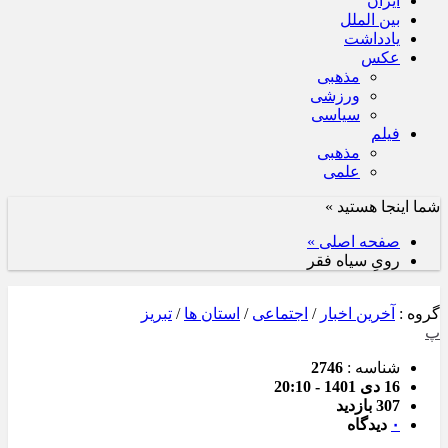
ایران
بین الملل
یادداشت
عکس
مذهبی
ورزشی
سیاسی
فیلم
مذهبی
علمی
شما اینجا هستید »
صفحه اصلی »
رویِ سیاه فقر
گروه :
آخرین اخبار
/
اجتماعی
/
استان ها
/
تبریز
پ
شناسه :
2746
16 دی 1401 - 20:10
307 بازدید
۰
دیدگاه