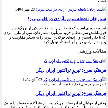
است.
28 مهر 1404
ستارخان؛ شعله نترس آزادی در قلب تبریز!
امروز، روزی است که تاریخ ایران به احترام یکی از بزرگ‌ترین
قهرمانانش سر تعظیم فرود می‌آورد؛ ستارخان، سردار ملی، مردی
که با دلی آتشین و اراده‌ای فولادین، تبریز را به سنگر مقاومت و
پرچمدار آزادی در برابر استبداد تبدیل کرد.
مقالات ورزشی
فرهنگِ سرخ؛ تبریزِ تراکتور، ایرانِ دیگر
03 آبان 1404
قرمزِ تبریز؛ فرهنگی که از سکوها تا آسیا طنین انداخت؛
فرهنگِ سرخ؛ تبریزِ تراکتور، ایرانِ دیگر
وقتی از فوتبال ایران سخن می‌گوییم، نام «تراکتور» فقط یادآور یک
تیم نیست؛ یادآور یک فرهنگ است فرهنگی که از سکوهای یادگار