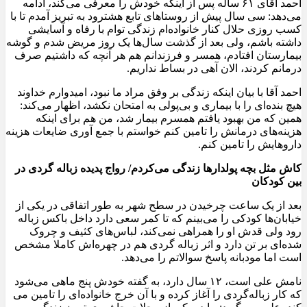
احمد آقای ۶۱ ساله پس از اینکه خودش را معرفی می‌کند، ادامه
می‌دهد: سی سال پیش از روستاهای تابع هشترود به تبریز آمدم تا با
کسب روزی حلال کنار خانواده‌ام زندگی توام با رفاه و آسایشی
داشته باشم، ولی بعد از گذشت سال‌ها یک روز مریض شدم و گوشه
بیمارستان افتادم، همسر و فرزندانم هم هر آنچه که داشتیم صرف
درمانم کردند، الان آهی در بساط نداریم.
احمد آقا با بیان اینکه زندگی بر وفق مراد ما نبود، امیدوارم خداوند
هیچ بنده‌ای را با بیماری و بی‌پولی به امتحان نکشد، اظهار می‌کند:
همین که من بهبود یافتم همسرم بیمار شد، من هم برای اینکه
هزینه‌های درمانش را تامین کنم خواستم با جمع آوری ضایعات هزینه
داروهایش را تامین کنم.
کاش مثل بچه پولدارها زندگی می‌کردم/ رواج پدیده زباله گردی در
بین کودکان
بعد از یک ساعت چرخیدن در سطح شهر به طور اتفاقی در یکی از
خیابان‌ها کودکی را می‌بینم که تا کمر سعی دارد داخل باکس زباله
رود ولی قدش او را همراهی نمی‌کند، لباس‌های کثیف و چروک
شده‌ای بر تن دارد و اثر زباله گردی هم در چهره‌اش کاملا مشخص
است اما مودبانه پاسخ سوالاتم را می‌دهد.
نامش علی است، ۱۲ سال دارد، به گفته خودش پنج ماهی می‌شود
که کار زباله‌گردی را آغاز کرده و با آن خرج خانواده‌ای را تامین می