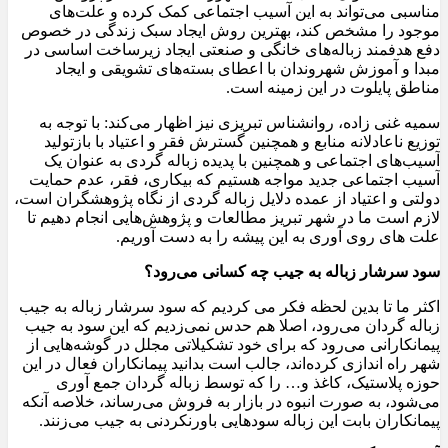
مناسبی می‌تواند به این آسیب اجتماعی کمک کرده و علت‌های
موجود را مشخص کند، بهترین روش ایجاد سبک زندگی در خصوص
دفع هدفمند زباله‌های خانگی و صنعتی ایجاد زیرساخت اساسی در
مبدا و آموزش شهروندان با اعطای بسته‌های تشویقی و ایجاد
مناطق پایلوت در این زمینه است.
سمیه غنی زاده، روانشناس تبریزی نیز اظهار می‌کند: با توجه به
توزیع ناعادلانه منابع و همچنین گسترش فقر و اعتیاد با بازتولید
آسیب‌های اجتماعی و همچنین با پدیده زباله گردی به عنوان یک
آسیب اجتماعی جدید مواجه هستیم که بیکاری، فقر، عدم حمایت
دولتی و اعتیاد از عمده دلایل زباله گردی از نگاه پژوهشگران است،
لازم است ما در شهر تبریز مطالعات و پژوهش‌هایی انجام دهیم تا
علت های روی آوری به این پیشه را به دست آوریم.
سود سرشار زباله به جیب چه کسانی می‌رود؟
اکثر ما تا بدین لحظه فکر می کردیم که سود سرشار زباله به جیب
زباله گردان می‌رود، اصلا هم حدس نمی‌زدیم که این سود به جیب
پیمانکارانی می‌رود که برای خود تشکیلاتی مجلل در گوشه‌هایی از
شهر راه اندازی کرده‌اند، جالب است بدانید پیمانکاران فعال در این
حوزه پلاستیک، کاغذ و… را که توسط زباله گردان جمع آوری
می‌شود، به صورت انبوه در بازار به فروش می‌رساند، خلاصه آنکه
پیمانکاران بابت این زباله سود‌هایی باورنکردنی به جیب می‌زنند.