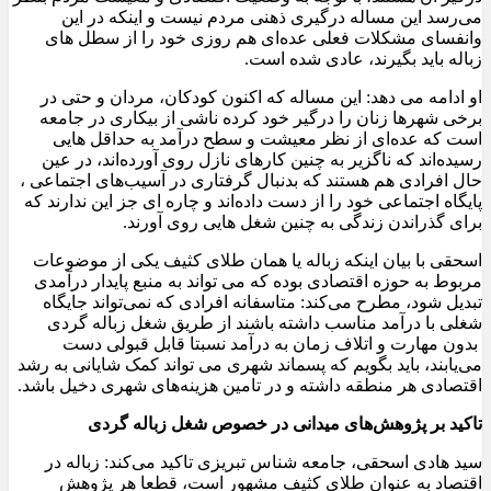
می‌رسد این مساله درگیری ذهنی مردم نیست و اینکه در این
وانفسای مشکلات فعلی عده‌ای هم روزی خود را از سطل های
زباله باید بگیرند، عادی شده است.
او ادامه می دهد: این مساله که اکنون کودکان، مردان و حتی در
برخی شهرها زنان را درگیر خود کرده ناشی از بیکاری در جامعه
است که عده‌ای از نظر معیشت و سطح درآمد به حداقل هایی
رسیده‌اند که ناگزیر به چنین کارهای نازل روی آورده‌اند، در عین
حال افرادی هم هستند که بدنبال گرفتاری در آسیب‌های اجتماعی ،
پایگاه اجتماعی خود را از دست داده‌اند و چاره ای جز این ندارند که
برای گذراندن زندگی به چنین شغل هایی روی آورند.
اسحقی با بیان اینکه زباله یا همان طلای کثیف یکی از موضوعات
مربوط به حوزه اقتصادی بوده که می تواند به منبع پایدار درآمدی
تبدیل شود، مطرح می‌کند: متاسفانه افرادی که نمی‌تواند جایگاه
شغلی با درآمد مناسب داشته باشند از طریق شغل زباله گردی
بدون مهارت و اتلاف زمان به درآمد نسبتا قابل قبولی دست
می‌یابند، باید بگویم که پسماند شهری می تواند کمک شایانی به رشد
اقتصادی هر منطقه داشته و در تامین هزینه‌های شهری دخیل باشد.
تاکید بر پژوهش‌های میدانی در خصوص شغل زباله گردی
سید هادی اسحقی، جامعه شناس تبریزی تاکید می‌کند: زباله در
اقتصاد به عنوان طلای کثیف مشهور است، قطعا هر پژوهش