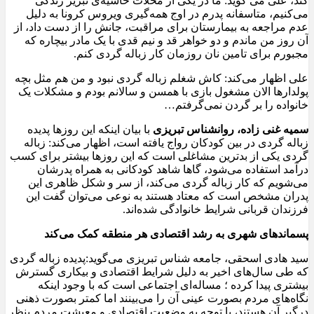
کند، علی می گوید: ما در یکی از محلات حاشیه‌ی تبریز زندگی
می‌کنیم، متاسفانه پدرم در اوج همه‌گیری ویروس کرونا به دلیل
عدم مراجعه به بیمارستان برای مراقبت، جانش را از دست داد، از
آن روز من ماندم و دو خواهر قد و نیم قدی با یک مادر بیچاره که
مجبورم برای تامین نان روزمان کار زباله گردی کنم.
علی اظهار می‌کند: کاش شغلم زباله گردی نبود و من هم مثل بچه
پولدارها الان مشغول بازی با همسن و سالانم بودم و مشکلات یک
خانواده را بر گردن نمی‌گرفتم…
سمیه غنی زاده، روانشناس تبریزی
با بیان اینکه این روزها پدیده
زباله گردی در بین کودکان رواج یافته است، اظهار می‌کند: زباله
گردی یکی از بدترین مشاغلی است که این روزها بیشتر برای کسب
درآمد استفاده می‌شود، گاها شاهد کودکانی به همراه پدرشان
می‌شویم که کار زباله گردی می‌کند، از سر و شکل ظاهری این
پدران مشخص است که معتاد هستند به نوعی می‌توان گفت این
فرزندان قربانی شرایط خانوادگی شده‌اند.
پسماندهای شهری به رشد اقتصادی هر منطقه کمک می‌کند
سید هادی اسحقی، جامعه شناس تبریزی می‌گوید:پدیده زباله گردی
که طی سال‌های اخیر به دلیل شرایط اقتصادی و بیکاری گسترش
بیشتری پیدا کرده ؛ مساله‌ای اجتماعی است که با وجود اینکه
نگاه‌های مردم بصورت عینی آن را می‌بینند اما کمتر بصورت ذهنی
درگیر آن هستند، با توجه به وضعیت اقتصادی و معیشت مردم بنظر