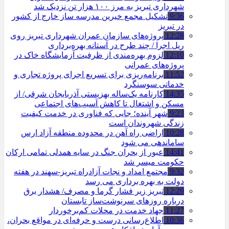
شهرداری تبریز به مرز ۱۰۰ هزار تن نزدیک شد
9:36
تشکیل مجمع خیرین مدرسه ‌ساز خارج از کشور
در تبریز
12:28
پروژه‌های سازمان عمران شهرداری تبریز روی
ریل اجرا / چند طرح در آستانه بهره‌برداری
12:10
لزوم بهره‌مندی از ظرفیت آزمایشگاه خاک در
پروژه‌های عمرانی
11:52
برنامه‌ریزی برای تسریع اجرای پروژه تجاری و
خدماتی سوسنگرد
14:35
کارنامه یک‌ساله بهزیستی آذربایجان شرقی/ از
مسکن و اشتغال تا کاهش آسیب‌های اجتماعی
9:23
شهر آینده؛ جایی که فناوری در خدمت کیفیت
زندگی شهروندان است
10:28
اراضی راه آهن در محدوده منطقه آزاد ارس
ساماندهی می شود
14:41
عبور از بحران جنگ در سایه همدلی تمامی ارکان
حکومت میسر شد
9:32
مجتمع امداد و نجات آزادراه تبریز-سهند در هفته
دولت به بهره ‌برداری می‌ رسد
12:29
تبریز زیر فشار گرما و مصرف/ هشدار برق
درباره روزهای سرنوشت‌ساز تابستان
11:27
جهاد خدمت در محلات کم‌برخوردار
10:36
اطلاع‌رسانی درست و حرفه‌ای در مواقع بحران،