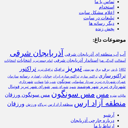
تماس با ما
استخدام
اعلام مشکل سایت
تبلیغات در سایت
دیگر رسانه ها
پخش زنده
موضوعات داغ:
آذربایجان شرقی
آب
آب منطقه ای آذربایجان شرقی
استاندار آذربایجان شرقی
انتخابات
آسفالت
انتخابات
آلودگی هوا
امام جمعه تبریز
تبریز
تراکتور
برف
ترافیک
1402
برق
بارش
بهزیستی
ترافیک تبریز
تراکتورسازی
رسانه
تراکتورسازی ایران
سازمان
جوانان
تراکتور سازی
راهداری
سونگون
شهرداری
عمران شهرداری تبریز
سردار سلیمانی
شب یلدا
شهادت
شهرداری تبریز
فوتبال
شهر هوشمند
شورای شهر تبریز
شورای شهر
شهید
مس سونگون
مس
مس سونگون ورزقان
مترو
مالیات
منطقه آزاد ارس
ورزقان
ورزش
منظقه آزاد ارس
نیروگاه
آرشیو
درباره جارچی آذربایجان
ارتباط با ما