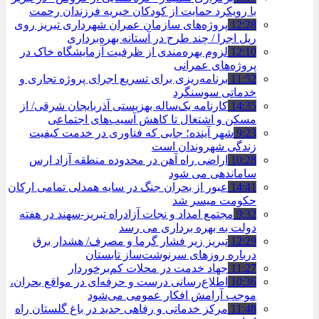
با رویکرد حمایت از کودکان خیریه فرزندان رحمت
12:28
پروژه‌های سازمان عمران شهرداری تبریز روی
ریل اجرا / چند طرح در آستانه بهره‌برداری
12:10
لزوم بهره‌مندی از ظرفیت آزمایشگاه خاک در
پروژه‌های عمرانی
11:52
برنامه‌ریزی برای تسریع اجرای پروژه تجاری و
خدماتی سوسنگرد
14:35
کارنامه یک‌ساله بهزیستی آذربایجان شرقی/ از
مسکن و اشتغال تا کاهش آسیب‌های اجتماعی
9:23
شهر آینده؛ جایی که فناوری در خدمت کیفیت
زندگی شهروندان است
10:28
اراضی راه آهن در محدوده منطقه آزاد ارس
ساماندهی می شود
14:41
عبور از بحران جنگ در سایه همدلی تمامی ارکان
حکومت میسر شد
9:32
مجتمع امداد و نجات آزادراه تبریز-سهند در هفته
دولت به بهره ‌برداری می‌ رسد
12:29
تبریز زیر فشار گرما و مصرف/ هشدار برق
درباره روزهای سرنوشت‌ساز تابستان
11:27
جهاد خدمت در محلات کم‌برخوردار
10:36
اطلاع‌رسانی درست و حرفه‌ای در مواقع بحران،
موجب آرامش افکار عمومی می‌شود
11:48
مرکز خدماتی و رفاهی جدید در باغ گلستان راه