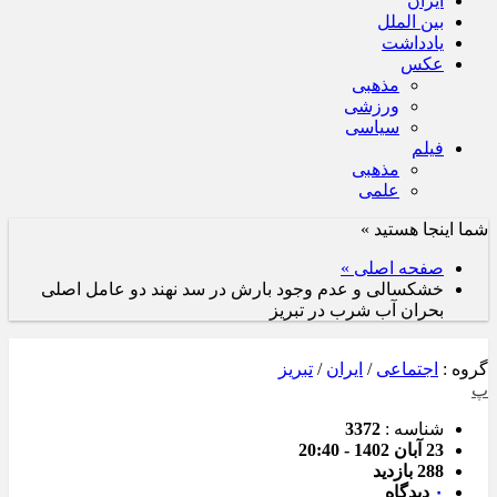
ایران
بین الملل
یادداشت
عکس
مذهبی
ورزشی
سیاسی
فیلم
مذهبی
علمی
شما اینجا هستید »
صفحه اصلی »
خشکسالی و عدم وجود بارش در سد نهند دو عامل اصلی
بحران آب شرب در تبریز
گروه :
اجتماعی
/
ایران
/
تبریز
پ
شناسه :
3372
23 آبان 1402 - 20:40
288 بازدید
۰
دیدگاه