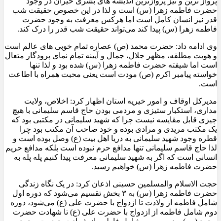
پرواز ترین و تیز پروازترین اندیشه های بشری حیران در وجود
حضرت فاطمه زهرا (س) است و لذا در این خصوص حقیقت شب
قدر نیز انسان کامل است اما هرکس معرفت به وجود حضرت
فاطمه زهرا (س) پیدا کند می‌تواند حقیقت شب قدر را درک کند
.
وی ادامه داد: حضرت محمد (ص) عصاره تمام خوبی های عالم است
و هویت مطلقه، مظهر جلال، جمال و آیینه تمام نمای پرودگار متعال
است اما شیفته حضرت فاطمه زهرا (س) شده بود و لذا تنها
خواسته پیامبر اکرم (ص) مودت است یعنی محبت همراه با اطاعت
است
.
مدیرکل اوقاف و امور خیریه استان اظهار کرد: اخلاص، ولایت
مداری، استکبار ستیزی و مردمی بودن حاج قاسم سلیمانی با هیچ
چیزی قابل مقایسه نیست چرا که شهید سلیمانی در مکتبی بود که
یک مکتب مریدی و مرادی بوده و خود صاحب آن مکتب بود چرا
قطره وجود شهید سلیمانی به دریا اهل بیت (ع) وصل بوده است و
لذا حاج قاسم سلیمانی تنها مدافع حرم نبوده است بلکه مدافع حریم
انسانی است که اگر به شهید سلیمانی معرفت پیدا کنیم پله پله به
حضرت فاطمه زهرا (س) خواهیم رسید
.
حجت الاسلام والمسلمین حسینی اذعان کرد: در یک نگاه زندگی
حضرت فاطمه زهرا (س) به
۳
بخش تقسیم می‌شود که دوره اول
شامل فاطمه از ولادت تا ازدواج با حضرت علی (ع) می‌شود، دوره
دوم شامل فاطمه از ازدواج با حضرت علی (ع) تا شهادت حضرت