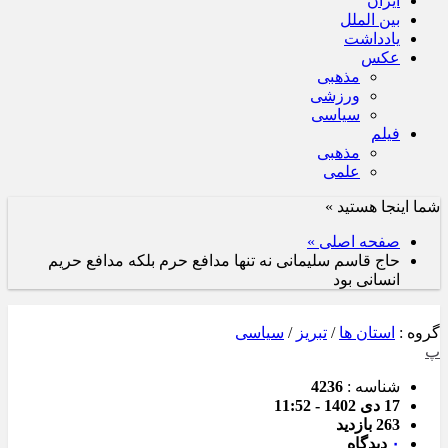
ایران
بین الملل
یادداشت
عکس
مذهبی
ورزشی
سیاسی
فیلم
مذهبی
علمی
شما اینجا هستید »
صفحه اصلی »
حاج قاسم سلیمانی نه تنها مدافع حرم بلکه مدافع حریم
انسانی بود
گروه :
استان ها
/
تبریز
/
سیاسی
پ
شناسه :
4236
17 دی 1402 - 11:52
263 بازدید
۰
دیدگاه