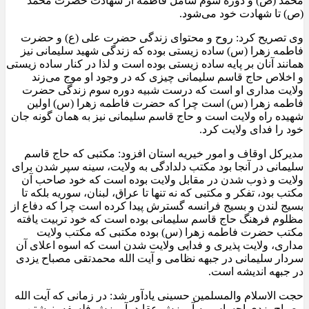
محمد (ص) و دوره سوم شامل فاطمه از شهادت حضرت محمد
(ص) تا شهادت خود می‌شود
.
وی تصریح کرد: روح و محتوای زندگی حضرت علی (ع) و حضرت
فاطمه زهرا (س) ساده زیستی بوده که زندگی شهید سلیمانی نیز
همانند آنان بر پایه ساده زیستی بوده است و لذا در کنار ساده زیستی
و اخلاص حاج قاسم سلیمانی چیزی که در وجود او موج می‌زند
ولایت مداری او است که درست شبیه دوره سوم زندگی حضرت
فاطمه زهرا (س) است چرا که حضرت فاطمه زهرا (س) اولین
شهیده راه ولایت است و حاج قاسم سلیمانی نیز به همان گونه جان
خود را فدای ولایت کرد
.
مدیرکل اوقاف و امور خیریه استان افزود: مکتبی که حاج قاسم
سلیمانی در آنجا بود مکتب دلدادگی به ولایت، سینه سپر شدن برای
ولایت و ذوب شدن در مقابل ولایت بوده است که خود صاحب آن
مکتب بود، تفکر و مکتبی که نه تنها تا عراق، لبنان، سوریه بلکه تا
بسیج لندن و بسیج فرانسه گسترش پیدا کرده است چرا که دفاع از
مظلوم فرهنگ حاج قاسم سلیمانی بوده است که خود تربیت یافته
مکتب حضرت فاطمه زهرا (س) بوده مکتبی که مکتب ولایت
مداری، ولایت پذیری و فدایی ولایت شدن است که اسوه اعلای آن
سردار سلیمانی در جبهه نظامی و آیت الله محمدتقی مصباح یزدی
در جبهه اندیشه است
.
حجت الاسلام والمسلمین حسینی یادآور شد: در زمانی که آیت الله
مصباح یزدی احساس به آموزش عقاید، آموزش فلسفه، نوشتن