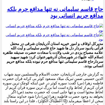
حاج قاسم سلیمانی نه تنها مدافع حرم بلکه
مدافع حریم انسانی بود
مدیرکل اوقاف و امور خیریه استان آذربایجان شرقی در محفل
قرآنی یادبود سردار دل ها شهید حاج قاسم سلیمانی و آیت الله
علامه مصباح یزدی در شب ولادت با سعادت حضرت صدیقه طاهره
(سلام الله علیها) در شهرستان آذرشهرعنوان کرد: شهید سپهبد
سردارحاج قاسم سلیمانی تنها مدافع حرم نبوده بلکه مدافع حریم
انسانی بودند.
به گزارش جارچی آذربایجان، حجت الاسلام والمسلمین سید شهاب
الدین حسینی ضمن تبریک میلاد مسعود کوثر بی کرانه قرآن حضرت
فاطمه زهرا (س) گفت: سوره کوثر در عین اینکه کوچک ترین سوره
قرآن کریم از لحاظ واژه است اما بزرگ ترین سوره قرآن کریم از
لحاظ محتوا است و تنها جایی است که حضرت محمد (ص) اگر
بخواهد به وجود حضرت فاطمه زهرا (س) دارا شود خداوند متعال
سخن از اعطا میفرماید (
إِنّا أَعْطَیْناکَ الْکَوْثَرَ) ،
فلذا در این راستا بلند