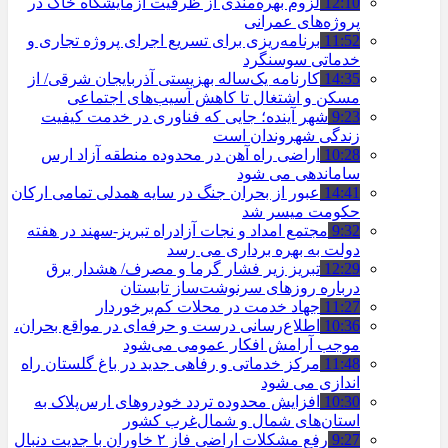
12:10
لزوم بهره‌مندی از ظرفیت آزمایشگاه خاک در
پروژه‌های عمرانی
11:52
برنامه‌ریزی برای تسریع اجرای پروژه تجاری و
خدماتی سوسنگرد
14:35
کارنامه یک‌ساله بهزیستی آذربایجان شرقی/ از
مسکن و اشتغال تا کاهش آسیب‌های اجتماعی
9:23
شهر آینده؛ جایی که فناوری در خدمت کیفیت
زندگی شهروندان است
10:28
اراضی راه آهن در محدوده منطقه آزاد ارس
ساماندهی می شود
14:41
عبور از بحران جنگ در سایه همدلی تمامی ارکان
حکومت میسر شد
9:32
مجتمع امداد و نجات آزادراه تبریز-سهند در هفته
دولت به بهره ‌برداری می‌ رسد
12:29
تبریز زیر فشار گرما و مصرف/ هشدار برق
درباره روزهای سرنوشت‌ساز تابستان
11:27
جهاد خدمت در محلات کم‌برخوردار
10:36
اطلاع‌رسانی درست و حرفه‌ای در مواقع بحران،
موجب آرامش افکار عمومی می‌شود
11:48
مرکز خدماتی و رفاهی جدید در باغ گلستان راه
اندازی می شود
10:30
افزایش محدوده تردد خودروهای ارس‌پلاک به
استان‌های شمال و شمال‌غرب کشور
9:27
رفع مشکلات اراضی فاز ۲ خاوران با جدیت دنبال