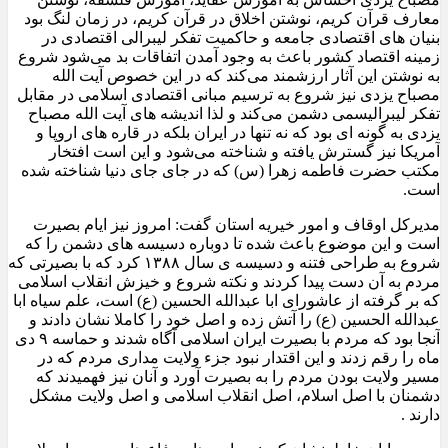
معارف قرآن کریم، نوشتن اخلاق در قرآن کریم، در زمان لنگ بود
بنیان های اقتصادی جامعه و حاکمیت تفکر لیبرالی اقتصادی در
زمینه اقتصاد کشور باعث به وجود آمدن اتفاقات بد می‌شود شروع
به نوشتن این آثار ارزشمند می‌کند که در این خصوص آیت الله
مصباح یزدی نیز شروع به ترسیم مبانی اقتصادی اسلامی در مقابل
تفکر لیبرالیسمی دشمن می‌کند و لذا اندیشه های آیت الله مصباح
یزدی به گونه ای بود که نه تنها در ایران بلکه در قاره های اروپا و
آمریکا نیز گسترش یافته و شناخته می‌شود و این است افتخار
مکتب حضرت فاطمه زهرا (س) که در جای جای دنیا شناخته شده
است
.
مدیرکل اوقاف و امور خیریه استان گفت: امروز نیز ایام بصیرت
است و این موضوع باعث شده تا دوباره دسیسه های دشمن را که
شروع به طراحی فتنه و دسیسه ی سال
۱۳۸۸
کرد که با بصیرتی که
مردم به آن دست پیدا کردند و نکته شروع و خیزش انقلاب اسلامی
که بر گرفته از عاشورای ابا عبدالله الحسین (ع) است، علم سیاه ابا
عبدالله الحسین (ع) را آتش زده و اصل خود را کاملا نشان دادند و
آنجا بود که مردم با بصیرت ایران اسلامی آگاه‌ شدند و حماسه
۹
دی
ماه را رقم زدند و این اقتدار نبود جزء ولایت مداری مردم که در
مسیر ولایت بودن مردم را به بصیرت آورد و آنان نیز فهمیدند که
دشمنان با اصل اسلام، اصل انقلاب اسلامی و اصل ولایت مشکل
دارند
.