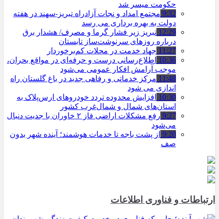
حکومت میسر شد
9:32
مجتمع امداد و نجات آزادراه تبریز-سهند در هفته
دولت به بهره ‌برداری می‌ رسد
12:29
تبریز زیر فشار گرما و مصرف/ هشدار برق
درباره روزهای سرنوشت‌ساز تابستان
11:27
جهاد خدمت در محلات کم‌برخوردار
10:36
اطلاع‌رسانی درست و حرفه‌ای در مواقع بحران،
موجب آرامش افکار عمومی می‌شود
11:48
مرکز خدماتی و رفاهی جدید در باغ گلستان راه
اندازی می شود
10:30
افزایش محدوده تردد خودروهای ارس‌پلاک به
استان‌های شمال و شمال‌غرب کشور
9:27
رفع مشکلات اراضی فاز ۲ خاوران با جدیت دنبال
می‌شود
9:20
از پشت باجه تا خدمات هوشمند؛ آینده شهر بدون
صف
ارتباطات و فناوری اطلاعات