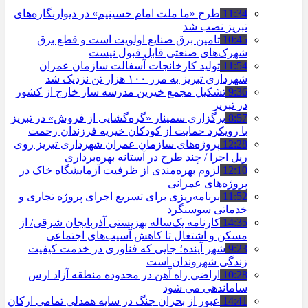
11:34
طرح «ما ملت امام حسینیم» در دیوارنگاره‌های
تبریز نصب شد
10:45
تامین برق صنایع اولویت است و قطع برق
شهرک‌های صنعتی قابل قبول نیست
11:54
تولید کارخانجات آسفالت سازمان عمران
شهرداری تبریز به مرز ۱۰۰ هزار تن نزدیک شد
9:36
تشکیل مجمع خیرین مدرسه ‌ساز خارج از کشور
در تبریز
8:57
برگزاری سمینار «گره‌گشایی از فروش» در تبریز
با رویکرد حمایت از کودکان خیریه فرزندان رحمت
12:28
پروژه‌های سازمان عمران شهرداری تبریز روی
ریل اجرا / چند طرح در آستانه بهره‌برداری
12:10
لزوم بهره‌مندی از ظرفیت آزمایشگاه خاک در
پروژه‌های عمرانی
11:52
برنامه‌ریزی برای تسریع اجرای پروژه تجاری و
خدماتی سوسنگرد
14:35
کارنامه یک‌ساله بهزیستی آذربایجان شرقی/ از
مسکن و اشتغال تا کاهش آسیب‌های اجتماعی
9:23
شهر آینده؛ جایی که فناوری در خدمت کیفیت
زندگی شهروندان است
10:28
اراضی راه آهن در محدوده منطقه آزاد ارس
ساماندهی می شود
14:41
عبور از بحران جنگ در سایه همدلی تمامی ارکان