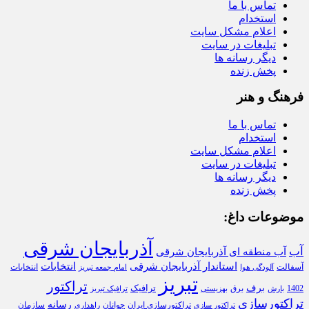
تماس با ما
استخدام
اعلام مشکل سایت
تبلیغات در سایت
دیگر رسانه ها
پخش زنده
فرهنگ و هنر
تماس با ما
استخدام
اعلام مشکل سایت
تبلیغات در سایت
دیگر رسانه ها
پخش زنده
موضوعات داغ:
آذربایجان شرقی
آب
آب منطقه ای آذربایجان شرقی
استاندار آذربایجان شرقی
انتخابات
آسفالت
انتخابات
آلودگی هوا
امام جمعه تبریز
تبریز
تراکتور
برف
ترافیک
1402
برق
بارش
بهزیستی
ترافیک تبریز
تراکتورسازی
رسانه
تراکتورسازی ایران
سازمان
جوانان
تراکتور سازی
راهداری