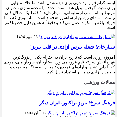
اینستاگرام قرار بود جایی برای دیده شدن باشد اما حالا به جایی
برای نادیده گرفتن تبدیل شده است. حذف یا محدودسازی محتوای
مرتبط با نام " سردار سلیمانی، سردار دل‌ها " فقط یک اختلال فنی
نیست نشانه‌ای روشن از سانسور هدفمند است. سانسوری که نه با
فریاد، بلکه با سکوت عمل می‌کند و دقیقاً به همین دلیل خطرناک‌تر
است.
28 مهر 1404
ستارخان؛ شعله نترس آزادی در قلب تبریز!
امروز، روزی است که تاریخ ایران به احترام یکی از بزرگ‌ترین
قهرمانانش سر تعظیم فرود می‌آورد؛ ستارخان، سردار ملی، مردی
که با دلی آتشین و اراده‌ای فولادین، تبریز را به سنگر مقاومت و
پرچمدار آزادی در برابر استبداد تبدیل کرد.
مقالات ورزشی
فرهنگِ سرخ؛ تبریزِ تراکتور، ایرانِ دیگر
03 آبان 1404