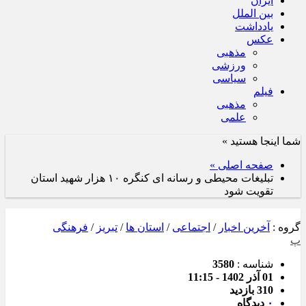
ایران
بین الملل
یادداشت
عکس
مذهبی
ورزشی
سیاسی
فیلم
مذهبی
علمی
شما اینجا هستید »
صفحه اصلی »
تبلیغات محیطی و رسانه ای کنگره ۱۰ هزار شهید استان
تقویت شود
گروه :
آخرین اخبار
/
اجتماعی
/
استان ها
/
تبریز
/
فرهنگی
پ
شناسه :
3580
01 آذر 1402 - 11:15
310 بازدید
۰
دیدگاه