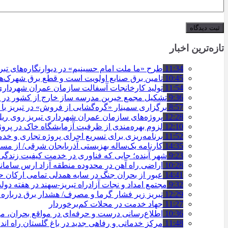
تازه‌ترین اخبار
11:34
طرح «ما ملت امام حسینیم» در دیوارنگاره‌های تب
10:45
تامین برق صنایع اولویت است و قطع برق شهرک‌ه
11:54
تولید کارخانجات آسفالت سازمان عمران شهرداری تبریز به مرز ۱۰۰
9:36
تشکیل مجمع خیرین مدرسه ‌ساز خارج از کشور در ت
8:57
برگزاری سمینار «گره‌گشایی از فروش» در تبریز با
12:28
پروژه‌های سازمان عمران شهرداری تبریز روی ریل ا
12:10
لزوم بهره‌مندی از ظرفیت آزمایشگاه خاک در پروژ
11:52
برنامه‌ریزی برای تسریع اجرای پروژه تجاری و خد
14:35
کارنامه یک‌ساله بهزیستی آذربایجان شرقی/ از مس
9:23
شهر آینده؛ جایی که فناوری در خدمت کیفیت زندگ
10:28
اراضی راه آهن در محدوده منطقه آزاد ارس ساما
14:41
عبور از بحران جنگ در سایه همدلی تمامی ارکان
9:32
مجتمع امداد و نجات آزادراه تبریز-سهند در هفته دول
12:29
تبریز زیر فشار گرما و مصرف/ هشدار برق درباره
11:27
جهاد خدمت در محلات کم‌برخوردار
10:36
اطلاع‌رسانی درست و حرفه‌ای در مواقع بحران، 
11:48
مرکز خدماتی و رفاهی جدید در باغ گلستان راه ان