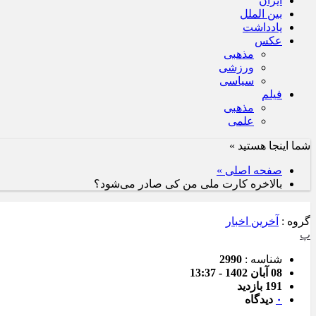
ایران
بین الملل
یادداشت
عکس
مذهبی
ورزشی
سیاسی
فیلم
مذهبی
علمی
شما اینجا هستید »
صفحه اصلی »
بالاخره کارت ملی من کی صادر می‌شود؟
گروه :
آخرین اخبار
پ
شناسه :
2990
08 آبان 1402 - 13:37
191 بازدید
۰
دیدگاه